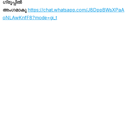
ഗ്രൂപ്പിൽ
അംഗമാകൂ
https://chat.whatsapp.com/J8DppBWsXPaA
oNLAwKnfF8?mode=gi_t