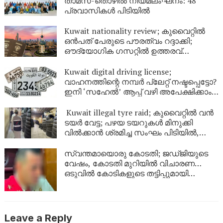
താമസ-തൊഴിൽ നിയമലംഘനം: 48
പ്രവാസികൾ പിടിയിൽ
Kuwait nationality review; കുവൈറ്റിൽ
ഒൻപത് പേരുടെ പൗരത്വം റദ്ദാക്കി;
ഔദ്യോഗിക ഗസറ്റിൽ ഉത്തരവ്
പുറത്തിറങ്ങി
Kuwait digital driving license;
വാഹനത്തിന്റെ നമ്പര്‍ പ്ലേറ്റ് നഷ്ടപ്പെട്ടോ?
ഇനി ‘സഹേൽ’ ആപ്പ് വഴി അപേക്ഷിക്കാം;
കുവൈറ്റിൽ പുതിയ ഡിജിറ്റൽ സേവനം
ഉടൻ
Kuwait illegal tyre raid; കുവൈറ്റിൽ വൻ
ടയർ വേട്ട; പഴയ ടയറുകൾ മിനുക്കി
വിൽക്കാൻ ശ്രമിച്ച സംഘം പിടിയിൽ,
പിടിച്ചെടുത്തത് ആയിരത്തിലധികം
ടയറുകൾ
സ്വന്തമായൊരു കോടതി; ജഡ്ജിയുടെ
വേഷം, കോടതി മുറിയിൽ വിചാരണ…
ഒടുവിൽ കോടികളുടെ തട്ടിപ്പുമായി
യുവാവ് പിടിയിൽ!
Leave a Reply