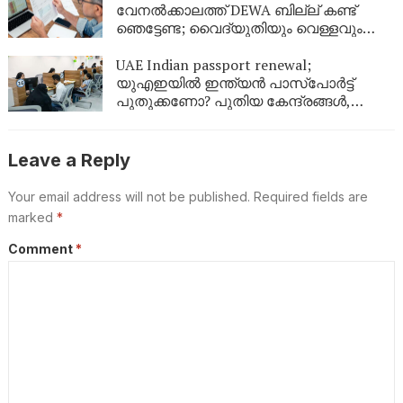
വേനൽക്കാലത്ത് DEWA ബില്ല് കണ്ട്
ഞെട്ടേണ്ട; വൈദ്യുതിയും വെള്ളവും
ലാഭിക്കാൻ ഇതാ 9 എളുപ്പവഴികൾ
UAE Indian passport renewal;
യുഎഇയിൽ ഇന്ത്യൻ പാസ്‌പോർട്ട്
പുതുക്കണോ? പുതിയ കേന്ദ്രങ്ങൾ,
ഫീസ്, ബുക്കിംഗ് രീതി; പ്രവാസികൾ
അറിയേണ്ടതെല്ലാം
Leave a Reply
Your email address will not be published.
Required fields are
marked
*
Comment
*