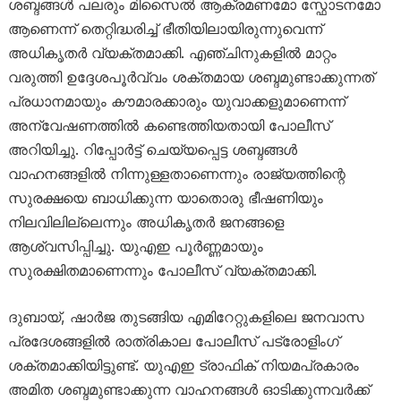
ശബ്ദങ്ങൾ പലരും മിസൈൽ ആക്രമണമോ സ്ഫോടനമോ
ആണെന്ന് തെറ്റിദ്ധരിച്ച് ഭീതിയിലായിരുന്നുവെന്ന്
അധികൃതർ വ്യക്തമാക്കി. എഞ്ചിനുകളിൽ മാറ്റം
വരുത്തി ഉദ്ദേശപൂർവ്വം ശക്തമായ ശബ്ദമുണ്ടാക്കുന്നത്
പ്രധാനമായും കൗമാരക്കാരും യുവാക്കളുമാണെന്ന്
അന്വേഷണത്തിൽ കണ്ടെത്തിയതായി പോലീസ്
അറിയിച്ചു. റിപ്പോർട്ട് ചെയ്യപ്പെട്ട ശബ്ദങ്ങൾ
വാഹനങ്ങളിൽ നിന്നുള്ളതാണെന്നും രാജ്യത്തിന്റെ
സുരക്ഷയെ ബാധിക്കുന്ന യാതൊരു ഭീഷണിയും
നിലവിലില്ലെന്നും അധികൃതർ ജനങ്ങളെ
ആശ്വസിപ്പിച്ചു. യുഎഇ പൂർണ്ണമായും
സുരക്ഷിതമാണെന്നും പോലീസ് വ്യക്തമാക്കി.
ദുബായ്, ഷാർജ തുടങ്ങിയ എമിറേറ്റുകളിലെ ജനവാസ
പ്രദേശങ്ങളിൽ രാത്രികാല പോലീസ് പട്രോളിംഗ്
ശക്തമാക്കിയിട്ടുണ്ട്. യുഎഇ ട്രാഫിക് നിയമപ്രകാരം
അമിത ശബ്ദമുണ്ടാക്കുന്ന വാഹനങ്ങൾ ഓടിക്കുന്നവർക്ക്