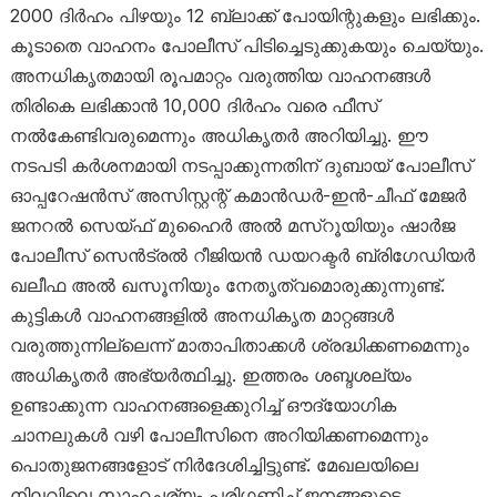
2000 ദിർഹം പിഴയും 12 ബ്ലാക്ക് പോയിന്റുകളും ലഭിക്കും.
കൂടാതെ വാഹനം പോലീസ് പിടിച്ചെടുക്കുകയും ചെയ്യും.
അനധികൃതമായി രൂപമാറ്റം വരുത്തിയ വാഹനങ്ങൾ
തിരികെ ലഭിക്കാൻ 10,000 ദിർഹം വരെ ഫീസ്
നൽകേണ്ടിവരുമെന്നും അധികൃതർ അറിയിച്ചു. ഈ
നടപടി കർശനമായി നടപ്പാക്കുന്നതിന് ദുബായ് പോലീസ്
ഓപ്പറേഷൻസ് അസിസ്റ്റന്റ് കമാൻഡർ-ഇൻ-ചീഫ് മേജർ
ജനറൽ സെയ്ഫ് മുഹൈർ അൽ മസ്‌റൂയിയും ഷാർജ
പോലീസ് സെൻട്രൽ റീജിയൻ ഡയറക്ടർ ബ്രിഗേഡിയർ
ഖലീഫ അൽ ഖസൂനിയും നേതൃത്വമൊരുക്കുന്നുണ്ട്.
കുട്ടികൾ വാഹനങ്ങളിൽ അനധികൃത മാറ്റങ്ങൾ
വരുത്തുന്നില്ലെന്ന് മാതാപിതാക്കൾ ശ്രദ്ധിക്കണമെന്നും
അധികൃതർ അഭ്യർത്ഥിച്ചു. ഇത്തരം ശബ്ദശല്യം
ഉണ്ടാക്കുന്ന വാഹനങ്ങളെക്കുറിച്ച് ഔദ്യോഗിക
ചാനലുകൾ വഴി പോലീസിനെ അറിയിക്കണമെന്നും
പൊതുജനങ്ങളോട് നിർദേശിച്ചിട്ടുണ്ട്. മേഖലയിലെ
നിലവിലെ സാഹചര്യം പരിഗണിച്ച് ജനങ്ങളുടെ