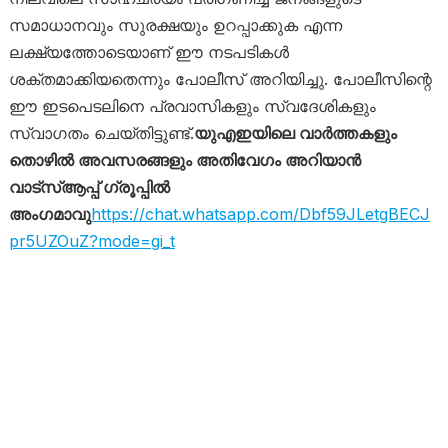
സമാധാനവും സുരക്ഷയും ഉറപ്പാക്കുക എന്ന
ലക്ഷ്യത്തോടെയാണ് ഈ നടപടികൾ
ശക്തമാക്കിയതെന്നും പോലീസ് അറിയിച്ചു. പോലീസിന്റെ
ഈ ഇടപെടലിനെ പ്രവാസികളും സ്വദേശികളും
സ്വാഗതം ചെയ്തിട്ടുണ്ട്.
യുഎഇയിലെ വാർത്തകളും
തൊഴിൽ അവസരങ്ങളും അതിവേഗം അറിയാൻ
വാട്സ്ആപ്പ് ഗ്രൂപ്പിൽ
അംഗമാവു
https://chat.whatsapp.com/Dbf59JLetgBECJ
pr5UZOuZ?mode=gi_t