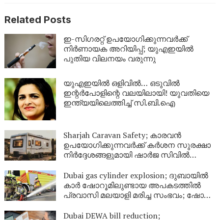
Related Posts
ഇ-സിഗരറ്റ് ഉപയോഗിക്കുന്നവർക്ക്
നിർണായക അറിയിപ്പ്; യുഎഇയിൽ
പുതിയ വിലനയം വരുന്നു
യുഎഇയിൽ ഒളിവിൽ… ഒടുവിൽ
ഇന്റർപോളിന്റെ വലയിലായി! യുവതിയെ
ഇന്ത്യയിലെത്തിച്ച് സി.ബി.ഐ
Sharjah Caravan Safety; കാരവൻ
ഉപയോഗിക്കുന്നവർക്ക് കർശന സുരക്ഷാ
നിർദ്ദേശങ്ങളുമായി ഷാർജ സിവിൽ
ഡിഫൻസ്
Dubai gas cylinder explosion; ദുബായിൽ
കാർ ഷോറൂമിലുണ്ടായ അപകടത്തിൽ
പ്രവാസി മലയാളി മരിച്ച സംഭവം; ഷോറൂം
അടച്ചു
Dubai DEWA bill reduction;