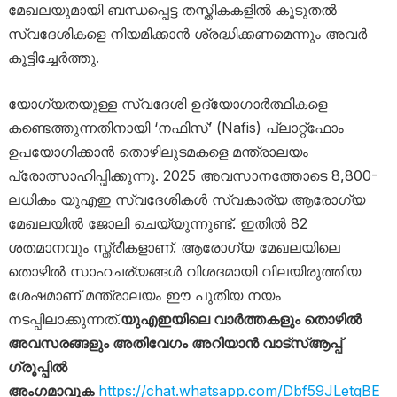
മേഖലയുമായി ബന്ധപ്പെട്ട തസ്തികകളിൽ കൂടുതൽ
സ്വദേശികളെ നിയമിക്കാൻ ശ്രദ്ധിക്കണമെന്നും അവർ
കൂട്ടിച്ചേർത്തു.
യോഗ്യതയുള്ള സ്വദേശി ഉദ്യോഗാർത്ഥികളെ
കണ്ടെത്തുന്നതിനായി ‘നഫിസ്’ (Nafis) പ്ലാറ്റ്‌ഫോം
ഉപയോഗിക്കാൻ തൊഴിലുടമകളെ മന്ത്രാലയം
പ്രോത്സാഹിപ്പിക്കുന്നു. 2025 അവസാനത്തോടെ 8,800-
ലധികം യുഎഇ സ്വദേശികൾ സ്വകാര്യ ആരോഗ്യ
മേഖലയിൽ ജോലി ചെയ്യുന്നുണ്ട്. ഇതിൽ 82
ശതമാനവും സ്ത്രീകളാണ്. ആരോഗ്യ മേഖലയിലെ
തൊഴിൽ സാഹചര്യങ്ങൾ വിശദമായി വിലയിരുത്തിയ
ശേഷമാണ് മന്ത്രാലയം ഈ പുതിയ നയം
നടപ്പിലാക്കുന്നത്.
യുഎഇയിലെ വാർത്തകളും തൊഴിൽ
അവസരങ്ങളും അതിവേഗം അറിയാൻ വാട്സ്ആപ്പ്
ഗ്രൂപ്പിൽ
അംഗമാവുക
https://chat.whatsapp.com/Dbf59JLetgBE