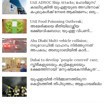
UAE ADNOC Ship Attacks; ഹോർമുസ്
കടലിടുക്കിൽ യുഎഇയുടെ അഡ്‌നോക്
കപ്പലുകൾക്ക് നേരെ ആക്രമണം; ഒരു
മരണം, 20 പേർക്ക് പരിക്കേറ്റു
UAE Food Poisoning Outbreak;
അമേരിക്കയെ ഭീതിയിലാഴ്ത്തിയ
ഭക്ഷ്യവിഷബാധ; യുഎഇ വിപണി
സുരക്ഷിതമാണെന്ന് അധികൃതർ
Abu Dhabi Multi-vehicle collision;
നടുറോഡിൽ വാഹനം നിർത്തുന്നത്
അപകടം; അബുദാബിയിൽ കാർ
തലകീഴായി മറിഞ്ഞ് വൻ അപകടം
Dubai to develop ‘people-centred’ care;
സ്ത്രീകളുടെയും കുട്ടികളുടെയും
ക്ഷേമത്തിനായി ‘മനുഷ്യകേന്ദ്രീകൃത’
സംരക്ഷണ കേന്ദ്രങ്ങളുമായി ദുബായ്
യുഎഇയിൽ നിർമ്മാണത്തിരുന്ന
കെട്ടിടത്തിൽ തീപിടുത്തം; ആളപായമില്ല