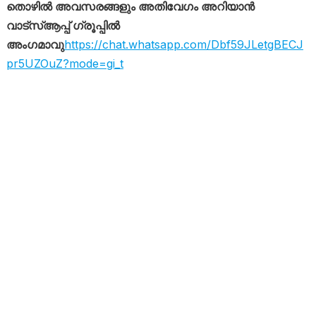
തൊഴിൽ അവസരങ്ങളും അതിവേഗം അറിയാൻ
വാട്സ്ആപ്പ് ഗ്രൂപ്പിൽ
അംഗമാവു
https://chat.whatsapp.com/Dbf59JLetgBECJ
pr5UZOuZ?mode=gi_t