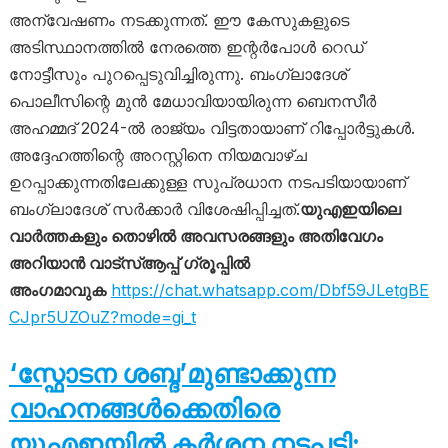
അന്വേഷണം നടക്കുന്നത്. ഈ കേസുകളുടെ
അടിസ്ഥാനത്തിൽ നേരത്തെ ഇന്റർപോൾ റെഡ്
നോട്ടീസും പുറപ്പെടുവിച്ചിരുന്നു. ബംഗ്ലാദേശ്
പൊലീസിന്റെ മുൻ മേധാവിയായിരുന്ന ബെനസീർ
അഹമ്മദ് 2024-ൽ രാജ്യം വിട്ടതായാണ് റിപ്പോർട്ടുകൾ.
അദ്ദേഹത്തിന്റെ അറസ്റ്റിനെ നിയമവാഴ്ച
ഉറപ്പാക്കുന്നതിലേക്കുള്ള സുപ്രധാന നടപടിയായാണ്
ബംഗ്ലാദേശ് സർക്കാർ വിശേഷിപ്പിച്ചത്.
യുഎഇയിലെ
വാർത്തകളും തൊഴിൽ അവസരങ്ങളും അതിവേഗം
അറിയാൻ വാട്സ്ആപ്പ് ഗ്രൂപ്പിൽ
അംഗമാവുക
https://chat.whatsapp.com/Dbf59JLetgBE
CJpr5UZOuZ?mode=gi_t
‘സ്ഫോടന ശബ്ദ’മുണ്ടാക്കുന്ന
വാഹനങ്ങൾക്കെതിരെ
യുഎഇയിൽ കർശന നടപടി;