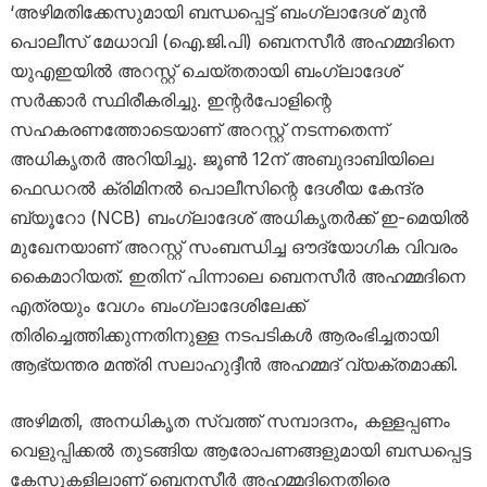
‘അഴിമതിക്കേസുമായി ബന്ധപ്പെട്ട് ബംഗ്ലാദേശ് മുൻ
പൊലീസ് മേധാവി (ഐ.ജി.പി) ബെനസീർ അഹമ്മദിനെ
യുഎഇയിൽ അറസ്റ്റ് ചെയ്തതായി ബംഗ്ലാദേശ്
സർക്കാർ സ്ഥിരീകരിച്ചു. ഇന്റർപോളിന്റെ
സഹകരണത്തോടെയാണ് അറസ്റ്റ് നടന്നതെന്ന്
അധികൃതർ അറിയിച്ചു. ജൂൺ 12ന് അബുദാബിയിലെ
ഫെഡറൽ ക്രിമിനൽ പൊലീസിന്റെ ദേശീയ കേന്ദ്ര
ബ്യൂറോ (NCB) ബംഗ്ലാദേശ് അധികൃതർക്ക് ഇ-മെയിൽ
മുഖേനയാണ് അറസ്റ്റ് സംബന്ധിച്ച ഔദ്യോഗിക വിവരം
കൈമാറിയത്. ഇതിന് പിന്നാലെ ബെനസീർ അഹമ്മദിനെ
എത്രയും വേഗം ബംഗ്ലാദേശിലേക്ക്
തിരിച്ചെത്തിക്കുന്നതിനുള്ള നടപടികൾ ആരംഭിച്ചതായി
ആഭ്യന്തര മന്ത്രി സലാഹുദ്ദീൻ അഹമ്മദ് വ്യക്തമാക്കി.
അഴിമതി, അനധികൃത സ്വത്ത് സമ്പാദനം, കള്ളപ്പണം
വെളുപ്പിക്കൽ തുടങ്ങിയ ആരോപണങ്ങളുമായി ബന്ധപ്പെട്ട
കേസുകളിലാണ് ബെനസീർ അഹമ്മദിനെതിരെ