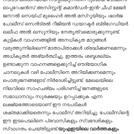
ഓപ്പറേഷൻസ് അസിസ്റ്റന്റ് കമാൻഡർ-ഇൻ-ചീഫ് മേജർ
ജനറൽ സെയ്ഫ് മുഹൈർ അൽ മസ്‌റൂയിയും ഷാർജ
പോലീസ് സെൻട്രൽ റീജിയൻ ഡയറക്ടർ ബ്രിഗേഡിയർ
ഖലീഫ അൽ ഖസൂനിയും നേതൃത്വമൊരുക്കുന്നുണ്ട്.
കുട്ടികൾ വാഹനങ്ങളിൽ അനധികൃത മാറ്റങ്ങൾ
വരുത്തുന്നില്ലെന്ന് മാതാപിതാക്കൾ ശ്രദ്ധിക്കണമെന്നും
അധികൃതർ അഭ്യർത്ഥിച്ചു. ഇത്തരം ശബ്ദശല്യം
ഉണ്ടാക്കുന്ന വാഹനങ്ങളെക്കുറിച്ച് ഔദ്യോഗിക
ചാനലുകൾ വഴി പോലീസിനെ അറിയിക്കണമെന്നും
പൊതുജനങ്ങളോട് നിർദേശിച്ചിട്ടുണ്ട്. മേഖലയിലെ
നിലവിലെ സാഹചര്യം പരിഗണിച്ച് ജനങ്ങളുടെ
സമാധാനവും സുരക്ഷയും ഉറപ്പാക്കുക എന്ന
ലക്ഷ്യത്തോടെയാണ് ഈ നടപടികൾ
ശക്തമാക്കിയതെന്നും പോലീസ് അറിയിച്ചു. പോലീസിന്റെ
ഈ ഇടപെടലിനെ പ്രവാസികളും സ്വദേശികളും
സ്വാഗതം ചെയ്തിട്ടുണ്ട്.
യുഎഇയിലെ വാർത്തകളും