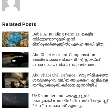
Related Posts
Dubai AI Building Permits; കെട്ടിട
നിർമ്മാണാനുമതി ഇനി
മിനിറ്റുകൾക്കുള്ളിൽ; എഐ അധിഷ്ഠിത
സംവിധാനവുമായി ദുബായ്
മുൻസിപ്പാലിറ്റി
Abu Dhabi Accident Compensation;
അശ്രദ്ധമായ ഡ്രൈവിംഗ്; ഇരയ്ക്ക്
ഒന്നര ലക്ഷം ദിർഹം നഷ്ടപരിഹാരം
നൽകാൻ അബുദാബി കോടതി ഉത്തരവ്
Abu Dhabi Civil Defence; ‘ഒരു നിമിഷത്തെ
ശ്രദ്ധക്കുറവ് വലിയ അപകടം’; കുട്ടികളെ
തനിച്ചാക്കരുത്, കർശന മുന്നറിയിപ്പ്
UAE summer end; യുഎഇ ഇനി
തണുക്കും! വേനലിന് വിട നൽകി ആഗസ്റ്റ്
24-ന് ‘സുഹൈൽ’ എത്തും