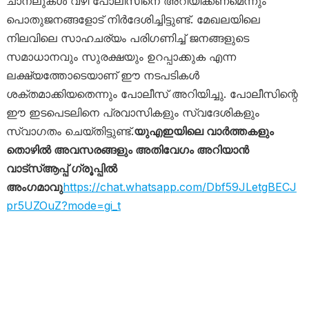
ചാനലുകൾ വഴി പോലീസിനെ അറിയിക്കണമെന്നും
പൊതുജനങ്ങളോട് നിർദേശിച്ചിട്ടുണ്ട്. മേഖലയിലെ
നിലവിലെ സാഹചര്യം പരിഗണിച്ച് ജനങ്ങളുടെ
സമാധാനവും സുരക്ഷയും ഉറപ്പാക്കുക എന്ന
ലക്ഷ്യത്തോടെയാണ് ഈ നടപടികൾ
ശക്തമാക്കിയതെന്നും പോലീസ് അറിയിച്ചു. പോലീസിന്റെ
ഈ ഇടപെടലിനെ പ്രവാസികളും സ്വദേശികളും
സ്വാഗതം ചെയ്തിട്ടുണ്ട്.
യുഎഇയിലെ വാർത്തകളും
തൊഴിൽ അവസരങ്ങളും അതിവേഗം അറിയാൻ
വാട്സ്ആപ്പ് ഗ്രൂപ്പിൽ
അംഗമാവു
https://chat.whatsapp.com/Dbf59JLetgBECJ
pr5UZOuZ?mode=gi_t