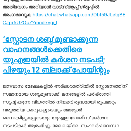
അതിവേഗം അറിയാൻ വാട്സ്ആപ്പ് ഗ്രൂപ്പിൽ
അംഗമാവുക
https://chat.whatsapp.com/Dbf59JLetgBE
CJpr5UZOuZ?mode=gi_t
‘സ്ഫോടന ശബ്ദ’മുണ്ടാക്കുന്ന
വാഹനങ്ങൾക്കെതിരെ
യുഎഇയിൽ കർശന നടപടി;
പിഴയും 12 ബ്ലാക്ക് പോയിന്റും
ജനവാസ മേഖലകളിൽ അർദ്ധരാത്രിയിൽ സ്ഫോടനത്തിന്
സമാനമായ ശബ്ദമുണ്ടാക്കി ജനങ്ങളിൽ പരിഭ്രാന്തി
സൃഷ്ടിക്കുന്ന വിധത്തിൽ നിയമവിരുദ്ധമായി രൂപമാറ്റം
വരുത്തിയ കാറുകളുടെയും മോട്ടോർ
സൈക്കിളുകളുടെയും യുഎഇ പോലീസ് കർശന
നടപടികൾ ആരംഭിച്ചു. മേഖലയിലെ സംഘർഷാവസ്ഥ