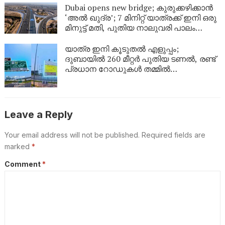
Dubai opens new bridge; കുരുക്കഴിക്കാൻ
‘അൽ ഖുദ്ര’; 7 മിനിറ്റ് യാത്രക്ക് ഇനി ഒരു
മിനുട്ട് മതി, പുതിയ നാലുവരി പാലം
സജ്ജം
യാത്ര ഇനി കൂടുതൽ എളുപ്പം;
ദുബായിൽ 260 മീറ്റർ പുതിയ ടണൽ, രണ്ട്
പ്രധാന റോഡുകൾ തമ്മിൽ
ബന്ധിപ്പിക്കും
Leave a Reply
Your email address will not be published.
Required fields are
marked
*
Comment
*