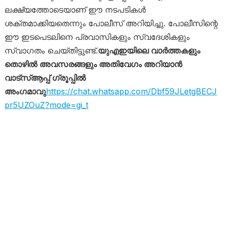
ലക്ഷ്യത്തോടെയാണ് ഈ നടപടികൾ
ശക്തമാക്കിയതെന്നും പോലീസ് അറിയിച്ചു. പോലീസിന്റെ
ഈ ഇടപെടലിനെ പ്രവാസികളും സ്വദേശികളും
സ്വാഗതം ചെയ്തിട്ടുണ്ട്.
യുഎഇയിലെ വാർത്തകളും
തൊഴിൽ അവസരങ്ങളും അതിവേഗം അറിയാൻ
വാട്സ്ആപ്പ് ഗ്രൂപ്പിൽ
അംഗമാവു
https://chat.whatsapp.com/Dbf59JLetgBECJ
pr5UZOuZ?mode=gi_t