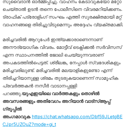
സുവൈദാൻ ഓർമ്മിപ്പിച്ചു. വാഹനം കേടാവുകയോ മറ്റോ
ചെയ്താൽ ഉടൻ തന്നെ പോലീസിനെ വിവരമറിയിക്കണം.
ട്രാഫിക് പട്രോളിംഗ് സംഘം എത്തി സുരക്ഷിതമായി മറ്റ്
വാഹനങ്ങളെ തിരിച്ചുവിടുമെന്നും അദ്ദേഹം വ്യക്തമാക്കി.
മരിച്ചവരിൽ ആറുപേർ ഇന്ത്യക്കാരാണെന്നാണ്​​
അനൗദ്യോഗിക വിവരം. മോട്ടീവ്​ ടെക്നിക്കൽ സർവിസസ്​
എന്ന സ്ഥാപനത്തിൽ ജോലി ചെയ്യുന്നവരാണ്​
അപകടത്തിൽപെട്ടത്​. ശ്രീലങ്ക, നേപ്പാൾ സ്വദേശികളും
മരിച്ചവരിലുണ്ട്​. മരിച്ചവരിൽ മലയാളികളുണ്ടോ എന്ന്​
തിരിച്ചറിയാനുള്ള ശ്രമം തുടരുകയാണെന്ന്​ സാമൂഹിക
പ്രവർത്തകൻ നസീർ വാടാനപ്പള്ളി
പറഞ്ഞു.
യുഎഇയിലെ വാർത്തകളും തൊഴിൽ
അവസരങ്ങളും അതിവേഗം അറിയാൻ വാട്സ്ആപ്പ്
ഗ്രൂപ്പിൽ
അംഗമാവുക
https://chat.whatsapp.com/Dbf59JLetgBE
CJpr5UZOuZ?mode=gi_t