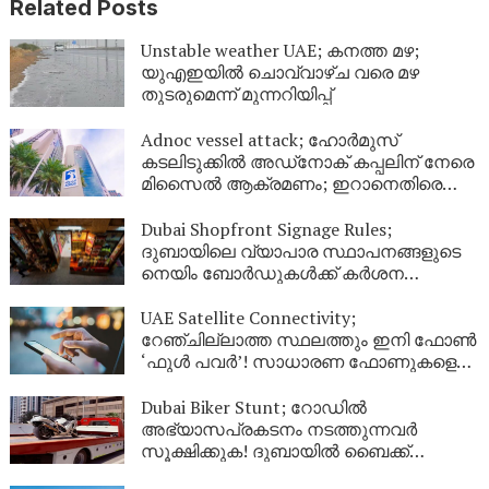
Related Posts
Unstable weather UAE; കനത്ത മഴ;
യുഎഇയിൽ ചൊവ്വാഴ്ച വരെ മഴ
തുടരുമെന്ന് മുന്നറിയിപ്പ്
Adnoc vessel attack; ഹോർമുസ്
കടലിടുക്കിൽ അഡ്‌നോക് കപ്പലിന് നേരെ
മിസൈൽ ആക്രമണം; ഇറാനെതിരെ
ശക്തമായ പ്രതിഷേധവുമായി യുഎഇ
Dubai Shopfront Signage Rules;
ദുബായിലെ വ്യാപാര സ്ഥാപനങ്ങളുടെ
നെയിം ബോർഡുകൾക്ക് കർശന
നിയന്ത്രണം; പുതിയ മാർഗനിർദ്ദേശങ്ങൾ
UAE Satellite Connectivity;
റേഞ്ചില്ലാത്ത സ്ഥലത്തും ഇനി ഫോൺ
‘ഫുൾ പവർ’! സാധാരണ ഫോണുകളെ
ഉപഗ്രഹവുമായി ബന്ധിപ്പിച്ച്
യുഎഇയുടെ വിപ്ലവം
Dubai Biker Stunt; റോഡിൽ
അഭ്യാസപ്രകടനം നടത്തുന്നവർ
സൂക്ഷിക്കുക! ദുബായിൽ ബൈക്ക്
യാത്രികന് എട്ടിന്റെ പണി നൽകി