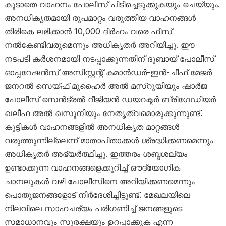
കൂടാതെ വാഹനം പോലീസ് പിടിച്ചെടുക്കുകയും ചെയ്യും.
അനധികൃതമായി രൂപമാറ്റം വരുത്തിയ വാഹനങ്ങൾ
തിരികെ ലഭിക്കാൻ 10,000 ദിർഹം വരെ ഫീസ്
നൽകേണ്ടിവരുമെന്നും അധികൃതർ അറിയിച്ചു. ഈ
നടപടി കർശനമായി നടപ്പാക്കുന്നതിന് ദുബായ് പോലീസ്
ഓപ്പറേഷൻസ് അസിസ്റ്റന്റ് കമാൻഡർ-ഇൻ-ചീഫ് മേജർ
ജനറൽ സെയ്ഫ് മുഹൈർ അൽ മസ്‌റൂയിയും ഷാർജ
പോലീസ് സെൻട്രൽ റീജിയൻ ഡയറക്ടർ ബ്രിഗേഡിയർ
ഖലീഫ അൽ ഖസൂനിയും നേതൃത്വമൊരുക്കുന്നുണ്ട്.
കുട്ടികൾ വാഹനങ്ങളിൽ അനധികൃത മാറ്റങ്ങൾ
വരുത്തുന്നില്ലെന്ന് മാതാപിതാക്കൾ ശ്രദ്ധിക്കണമെന്നും
അധികൃതർ അഭ്യർത്ഥിച്ചു. ഇത്തരം ശബ്ദശല്യം
ഉണ്ടാക്കുന്ന വാഹനങ്ങളെക്കുറിച്ച് ഔദ്യോഗിക
ചാനലുകൾ വഴി പോലീസിനെ അറിയിക്കണമെന്നും
പൊതുജനങ്ങളോട് നിർദേശിച്ചിട്ടുണ്ട്. മേഖലയിലെ
നിലവിലെ സാഹചര്യം പരിഗണിച്ച് ജനങ്ങളുടെ
സമാധാനവും സുരക്ഷയും ഉറപ്പാക്കുക എന്ന