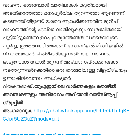
വാഹനം ഓടുമ്പോൾ വാതിലുകൾ കൃത്യമായി
അടയ്ക്കാത്തതോ മനഃപൂർവ്വം തുറന്നതോ ആണെന്ന്
കണ്ടെത്തിയിട്ടുണ്ട്. യാത്ര ആരംഭിക്കുന്നതിന് മുൻപ്
വാഹനത്തിന്റെ എല്ലാ വാതിലുകളും സുരക്ഷിതമായി
പൂട്ടിയിട്ടുണ്ടെന്ന് ഉറപ്പുവരുത്തേണ്ടത് ഡ്രൈവറുടെ
പൂർണ്ണ ഉത്തരവാദിത്തമാണ്. സോഷ്യൽ മീഡിയയിൽ
വീഡിയോകൾ ചിത്രീകരിക്കുന്നതിനായി വാഹനം
ഓടുമ്പോൾ ഡോർ തുറന്ന് അഭ്യാസപ്രകടനങ്ങൾ
നടത്തുന്നവർക്കെതിരെ ഒരു തരത്തിലുള്ള വിട്ടുവീഴ്ചയും
ഉണ്ടാകില്ലെന്നും അധികൃതർ
വ്യക്തമാക്കി.
യുഎഇയിലെ വാർത്തകളും തൊഴിൽ
അവസരങ്ങളും അതിവേഗം അറിയാൻ വാട്സ്ആപ്പ്
ഗ്രൂപ്പിൽ
അംഗമാവുക
https://chat.whatsapp.com/Dbf59JLetgBE
CJpr5UZOuZ?mode=gi_t