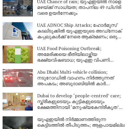
UAE Chance of rain; യുഎഇയിൽ നാളെ
മഴയ്ക്ക് സാധ്യത; താപനില 49 ഡിഗ്രി
വരെ ഉയർന്നേക്കും
UAE ADNOC Ship Attacks; ഹോർമുസ്
കടലിടുക്കിൽ യുഎഇയുടെ അഡ്‌നോക്
കപ്പലുകൾക്ക് നേരെ ആക്രമണം; ഒരു
മരണം, 20 പേർക്ക് പരിക്കേറ്റു
UAE Food Poisoning Outbreak;
അമേരിക്കയെ ഭീതിയിലാഴ്ത്തിയ
ഭക്ഷ്യവിഷബാധ; യുഎഇ വിപണി
സുരക്ഷിതമാണെന്ന് അധികൃതർ
Abu Dhabi Multi-vehicle collision;
നടുറോഡിൽ വാഹനം നിർത്തുന്നത്
അപകടം; അബുദാബിയിൽ കാർ
തലകീഴായി മറിഞ്ഞ് വൻ അപകടം
Dubai to develop ‘people-centred’ care;
സ്ത്രീകളുടെയും കുട്ടികളുടെയും
ക്ഷേമത്തിനായി ‘മനുഷ്യകേന്ദ്രീകൃത’
സംരക്ഷണ കേന്ദ്രങ്ങളുമായി ദുബായ്
യുഎഇയിൽ നിർമ്മാണത്തിരുന്ന
കെട്ടിടത്തിൽ തീപിടുത്തം; ആളപായമില്ല