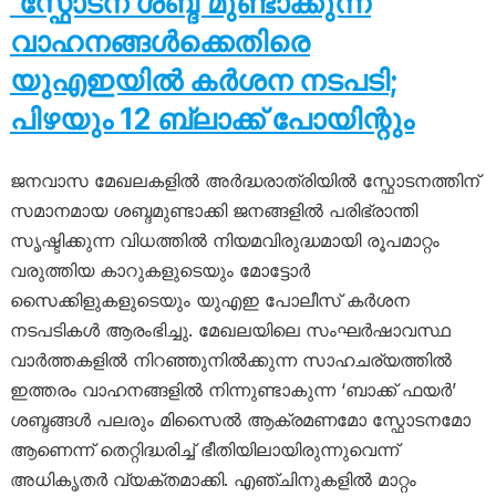
‘സ്ഫോടന ശബ്ദ’മുണ്ടാക്കുന്ന
വാഹനങ്ങൾക്കെതിരെ
യുഎഇയിൽ കർശന നടപടി;
പിഴയും 12 ബ്ലാക്ക് പോയിന്റും
ജനവാസ മേഖലകളിൽ അർദ്ധരാത്രിയിൽ സ്ഫോടനത്തിന്
സമാനമായ ശബ്ദമുണ്ടാക്കി ജനങ്ങളിൽ പരിഭ്രാന്തി
സൃഷ്ടിക്കുന്ന വിധത്തിൽ നിയമവിരുദ്ധമായി രൂപമാറ്റം
വരുത്തിയ കാറുകളുടെയും മോട്ടോർ
സൈക്കിളുകളുടെയും യുഎഇ പോലീസ് കർശന
നടപടികൾ ആരംഭിച്ചു. മേഖലയിലെ സംഘർഷാവസ്ഥ
വാർത്തകളിൽ നിറഞ്ഞുനിൽക്കുന്ന സാഹചര്യത്തിൽ
ഇത്തരം വാഹനങ്ങളിൽ നിന്നുണ്ടാകുന്ന ‘ബാക്ക് ഫയർ’
ശബ്ദങ്ങൾ പലരും മിസൈൽ ആക്രമണമോ സ്ഫോടനമോ
ആണെന്ന് തെറ്റിദ്ധരിച്ച് ഭീതിയിലായിരുന്നുവെന്ന്
അധികൃതർ വ്യക്തമാക്കി. എഞ്ചിനുകളിൽ മാറ്റം