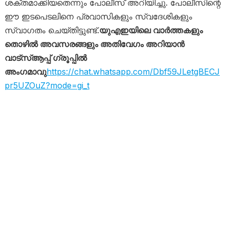
ശക്തമാക്കിയതെന്നും പോലീസ് അറിയിച്ചു. പോലീസിന്റെ
ഈ ഇടപെടലിനെ പ്രവാസികളും സ്വദേശികളും
സ്വാഗതം ചെയ്തിട്ടുണ്ട്.
യുഎഇയിലെ വാർത്തകളും
തൊഴിൽ അവസരങ്ങളും അതിവേഗം അറിയാൻ
വാട്സ്ആപ്പ് ഗ്രൂപ്പിൽ
അംഗമാവു
https://chat.whatsapp.com/Dbf59JLetgBECJ
pr5UZOuZ?mode=gi_t