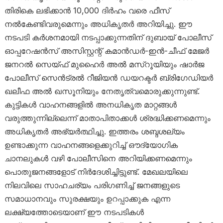
തിരികെ ലഭിക്കാൻ 10,000 ദിർഹം വരെ ഫീസ്
നൽകേണ്ടിവരുമെന്നും അധികൃതർ അറിയിച്ചു. ഈ
നടപടി കർശനമായി നടപ്പാക്കുന്നതിന് ദുബായ് പോലീസ്
ഓപ്പറേഷൻസ് അസിസ്റ്റന്റ് കമാൻഡർ-ഇൻ-ചീഫ് മേജർ
ജനറൽ സെയ്ഫ് മുഹൈർ അൽ മസ്‌റൂയിയും ഷാർജ
പോലീസ് സെൻട്രൽ റീജിയൻ ഡയറക്ടർ ബ്രിഗേഡിയർ
ഖലീഫ അൽ ഖസൂനിയും നേതൃത്വമൊരുക്കുന്നുണ്ട്.
കുട്ടികൾ വാഹനങ്ങളിൽ അനധികൃത മാറ്റങ്ങൾ
വരുത്തുന്നില്ലെന്ന് മാതാപിതാക്കൾ ശ്രദ്ധിക്കണമെന്നും
അധികൃതർ അഭ്യർത്ഥിച്ചു. ഇത്തരം ശബ്ദശല്യം
ഉണ്ടാക്കുന്ന വാഹനങ്ങളെക്കുറിച്ച് ഔദ്യോഗിക
ചാനലുകൾ വഴി പോലീസിനെ അറിയിക്കണമെന്നും
പൊതുജനങ്ങളോട് നിർദേശിച്ചിട്ടുണ്ട്. മേഖലയിലെ
നിലവിലെ സാഹചര്യം പരിഗണിച്ച് ജനങ്ങളുടെ
സമാധാനവും സുരക്ഷയും ഉറപ്പാക്കുക എന്ന
ലക്ഷ്യത്തോടെയാണ് ഈ നടപടികൾ