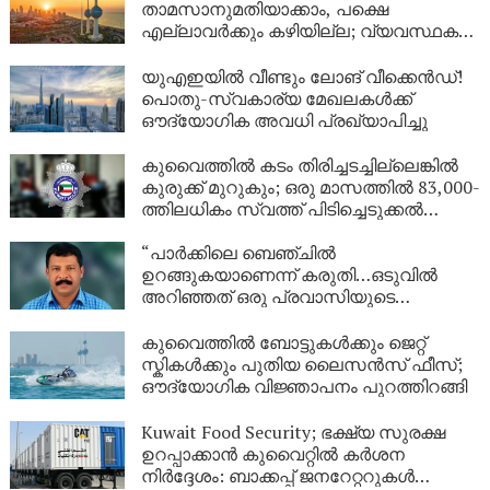
താമസാനുമതിയാക്കാം, പക്ഷെ
എല്ലാവർക്കും കഴിയില്ല; വ്യവസ്ഥകൾ
വ്യക്തമാക്കി ആഭ്യന്തര മന്ത്രാലയം
യുഎഇയിൽ വീണ്ടും ലോങ് വീക്കെൻഡ്!
പൊതു-സ്വകാര്യ മേഖലകൾക്ക്
ഔദ്യോഗിക അവധി പ്രഖ്യാപിച്ചു
കുവൈത്തിൽ കടം തിരിച്ചടച്ചില്ലെങ്കിൽ
കുരുക്ക് മുറുകും; ഒരു മാസത്തിൽ 83,000-
ത്തിലധികം സ്വത്ത് പിടിച്ചെടുക്കൽ
നടപടികൾ!
“പാർക്കിലെ ബെഞ്ചിൽ
ഉറങ്ങുകയാണെന്ന് കരുതി…ഒടുവിൽ
അറിഞ്ഞത് ഒരു പ്രവാസിയുടെ
അവസാന യാത്ര; ഏഴ് വർഷം
യുഎഇയിലെ തെരുവിൽ; ‘വാപ്പയെ
കുവൈത്തിൽ ബോട്ടുകൾക്കും ജെറ്റ്
കാണണം’ എന്ന് കണ്ണീരോടെ മകൾ
സ്കികൾക്കും പുതിയ ലൈസൻസ് ഫീസ്;
ഔദ്യോഗിക വിജ്ഞാപനം പുറത്തിറങ്ങി
Kuwait Food Security; ഭക്ഷ്യ സുരക്ഷ
ഉറപ്പാക്കാൻ കുവൈറ്റിൽ കർശന
നിർദ്ദേശം: ബാക്കപ്പ് ജനറേറ്ററുകൾ