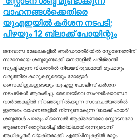
‘സ്ഫോടന ശബ്ദ’മുണ്ടാക്കുന്ന
വാഹനങ്ങൾക്കെതിരെ
യുഎഇയിൽ കർശന നടപടി;
പിഴയും 12 ബ്ലാക്ക് പോയിന്റും
ജനവാസ മേഖലകളിൽ അർദ്ധരാത്രിയിൽ സ്ഫോടനത്തിന്
സമാനമായ ശബ്ദമുണ്ടാക്കി ജനങ്ങളിൽ പരിഭ്രാന്തി
സൃഷ്ടിക്കുന്ന വിധത്തിൽ നിയമവിരുദ്ധമായി രൂപമാറ്റം
വരുത്തിയ കാറുകളുടെയും മോട്ടോർ
സൈക്കിളുകളുടെയും യുഎഇ പോലീസ് കർശന
നടപടികൾ ആരംഭിച്ചു. മേഖലയിലെ സംഘർഷാവസ്ഥ
വാർത്തകളിൽ നിറഞ്ഞുനിൽക്കുന്ന സാഹചര്യത്തിൽ
ഇത്തരം വാഹനങ്ങളിൽ നിന്നുണ്ടാകുന്ന ‘ബാക്ക് ഫയർ’
ശബ്ദങ്ങൾ പലരും മിസൈൽ ആക്രമണമോ സ്ഫോടനമോ
ആണെന്ന് തെറ്റിദ്ധരിച്ച് ഭീതിയിലായിരുന്നുവെന്ന്
അധികൃതർ വ്യക്തമാക്കി. എഞ്ചിനുകളിൽ മാറ്റം