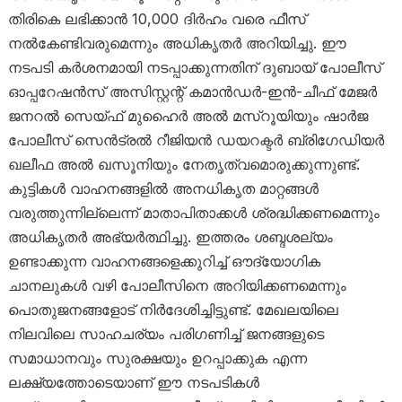
തിരികെ ലഭിക്കാൻ 10,000 ദിർഹം വരെ ഫീസ്
നൽകേണ്ടിവരുമെന്നും അധികൃതർ അറിയിച്ചു. ഈ
നടപടി കർശനമായി നടപ്പാക്കുന്നതിന് ദുബായ് പോലീസ്
ഓപ്പറേഷൻസ് അസിസ്റ്റന്റ് കമാൻഡർ-ഇൻ-ചീഫ് മേജർ
ജനറൽ സെയ്ഫ് മുഹൈർ അൽ മസ്‌റൂയിയും ഷാർജ
പോലീസ് സെൻട്രൽ റീജിയൻ ഡയറക്ടർ ബ്രിഗേഡിയർ
ഖലീഫ അൽ ഖസൂനിയും നേതൃത്വമൊരുക്കുന്നുണ്ട്.
കുട്ടികൾ വാഹനങ്ങളിൽ അനധികൃത മാറ്റങ്ങൾ
വരുത്തുന്നില്ലെന്ന് മാതാപിതാക്കൾ ശ്രദ്ധിക്കണമെന്നും
അധികൃതർ അഭ്യർത്ഥിച്ചു. ഇത്തരം ശബ്ദശല്യം
ഉണ്ടാക്കുന്ന വാഹനങ്ങളെക്കുറിച്ച് ഔദ്യോഗിക
ചാനലുകൾ വഴി പോലീസിനെ അറിയിക്കണമെന്നും
പൊതുജനങ്ങളോട് നിർദേശിച്ചിട്ടുണ്ട്. മേഖലയിലെ
നിലവിലെ സാഹചര്യം പരിഗണിച്ച് ജനങ്ങളുടെ
സമാധാനവും സുരക്ഷയും ഉറപ്പാക്കുക എന്ന
ലക്ഷ്യത്തോടെയാണ് ഈ നടപടികൾ