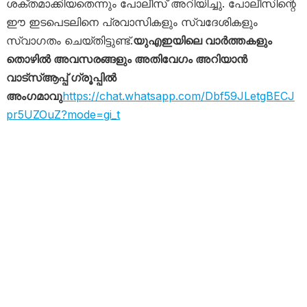
ശക്തമാക്കിയതെന്നും പോലീസ് അറിയിച്ചു. പോലീസിന്റെ
ഈ ഇടപെടലിനെ പ്രവാസികളും സ്വദേശികളും
സ്വാഗതം ചെയ്തിട്ടുണ്ട്.
യുഎഇയിലെ വാർത്തകളും
തൊഴിൽ അവസരങ്ങളും അതിവേഗം അറിയാൻ
വാട്സ്ആപ്പ് ഗ്രൂപ്പിൽ
അംഗമാവു
https://chat.whatsapp.com/Dbf59JLetgBECJ
pr5UZOuZ?mode=gi_t