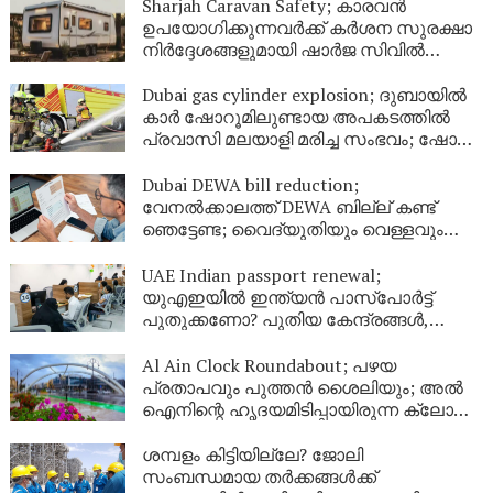
Sharjah Caravan Safety; കാരവൻ
ഉപയോഗിക്കുന്നവർക്ക് കർശന സുരക്ഷാ
നിർദ്ദേശങ്ങളുമായി ഷാർജ സിവിൽ
ഡിഫൻസ്
Dubai gas cylinder explosion; ദുബായിൽ
കാർ ഷോറൂമിലുണ്ടായ അപകടത്തിൽ
പ്രവാസി മലയാളി മരിച്ച സംഭവം; ഷോറൂം
അടച്ചു
Dubai DEWA bill reduction;
വേനൽക്കാലത്ത് DEWA ബില്ല് കണ്ട്
ഞെട്ടേണ്ട; വൈദ്യുതിയും വെള്ളവും
ലാഭിക്കാൻ ഇതാ 9 എളുപ്പവഴികൾ
UAE Indian passport renewal;
യുഎഇയിൽ ഇന്ത്യൻ പാസ്‌പോർട്ട്
പുതുക്കണോ? പുതിയ കേന്ദ്രങ്ങൾ,
ഫീസ്, ബുക്കിംഗ് രീതി; പ്രവാസികൾ
അറിയേണ്ടതെല്ലാം
Al Ain Clock Roundabout; പഴയ
പ്രതാപവും പുത്തൻ ശൈലിയും; അൽ
ഐനിന്റെ ഹൃദയമിടിപ്പായിരുന്ന ക്ലോക്ക്
ടവർ ഇനി പുതിയ രൂപത്തിൽ
ശമ്പളം കിട്ടിയില്ലേ? ജോലി
സംബന്ധമായ തർക്കങ്ങൾക്ക്