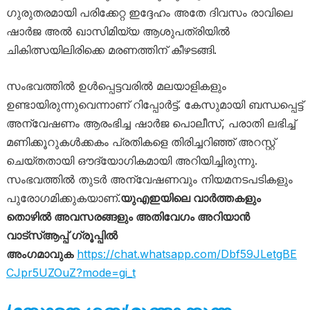
ഗുരുതരമായി പരിക്കേറ്റ ഇദ്ദേഹം അതേ ദിവസം രാവിലെ
ഷാർജ അൽ ഖാസിമിയ്യ ആശുപത്രിയിൽ
ചികിത്സയിലിരിക്കെ മരണത്തിന് കീഴടങ്ങി.
സംഭവത്തിൽ ഉൾപ്പെട്ടവരിൽ മലയാളികളും
ഉണ്ടായിരുന്നുവെന്നാണ് റിപ്പോർട്ട്. കേസുമായി ബന്ധപ്പെട്ട്
അന്വേഷണം ആരംഭിച്ച ഷാർജ പൊലീസ്, പരാതി ലഭിച്ച്
മണിക്കൂറുകൾക്കകം പ്രതികളെ തിരിച്ചറിഞ്ഞ് അറസ്റ്റ്
ചെയ്തതായി ഔദ്യോഗികമായി അറിയിച്ചിരുന്നു.
സംഭവത്തിൽ തുടർ അന്വേഷണവും നിയമനടപടികളും
പുരോഗമിക്കുകയാണ്.
യുഎഇയിലെ വാർത്തകളും
തൊഴിൽ അവസരങ്ങളും അതിവേഗം അറിയാൻ
വാട്സ്ആപ്പ് ഗ്രൂപ്പിൽ
അംഗമാവുക
https://chat.whatsapp.com/Dbf59JLetgBE
CJpr5UZOuZ?mode=gi_t