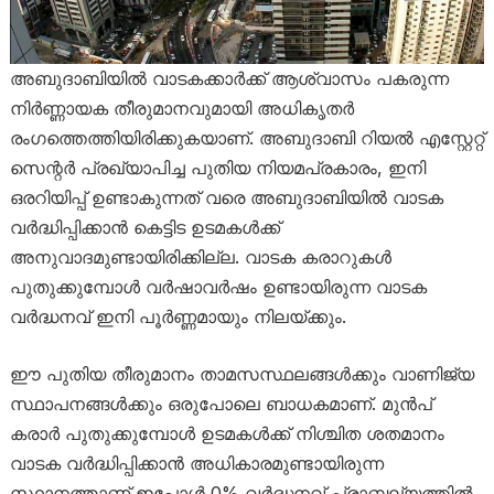
അബുദാബിയിൽ വാടകക്കാർക്ക് ആശ്വാസം പകരുന്ന
നിർണ്ണായക തീരുമാനവുമായി അധികൃതർ
രംഗത്തെത്തിയിരിക്കുകയാണ്. അബുദാബി റിയൽ എസ്റ്റേറ്റ്
സെന്റർ പ്രഖ്യാപിച്ച പുതിയ നിയമപ്രകാരം, ഇനി
ഒരറിയിപ്പ് ഉണ്ടാകുന്നത് വരെ അബുദാബിയിൽ വാടക
വർദ്ധിപ്പിക്കാൻ കെട്ടിട ഉടമകൾക്ക്
അനുവാദമുണ്ടായിരിക്കില്ല. വാടക കരാറുകൾ
പുതുക്കുമ്പോൾ വർഷാവർഷം ഉണ്ടായിരുന്ന വാടക
വർദ്ധനവ് ഇനി പൂർണ്ണമായും നിലയ്ക്കും.
ഈ പുതിയ തീരുമാനം താമസസ്ഥലങ്ങൾക്കും വാണിജ്യ
സ്ഥാപനങ്ങൾക്കും ഒരുപോലെ ബാധകമാണ്. മുൻപ്
കരാർ പുതുക്കുമ്പോൾ ഉടമകൾക്ക് നിശ്ചിത ശതമാനം
വാടക വർദ്ധിപ്പിക്കാൻ അധികാരമുണ്ടായിരുന്ന
സ്ഥാനത്താണ് ഇപ്പോൾ 0% വർദ്ധനവ് പ്രാബല്യത്തിൽ