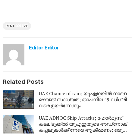
RENT FREEZE
Editor Editor
Related Posts
UAE Chance of rain; യുഎഇയിൽ നാളെ
മഴയ്ക്ക് സാധ്യത; താപനില 49 ഡിഗ്രി
വരെ ഉയർന്നേക്കും
UAE ADNOC Ship Attacks; ഹോർമുസ്
കടലിടുക്കിൽ യുഎഇയുടെ അഡ്‌നോക്
കപ്പലുകൾക്ക് നേരെ ആക്രമണം; ഒരു