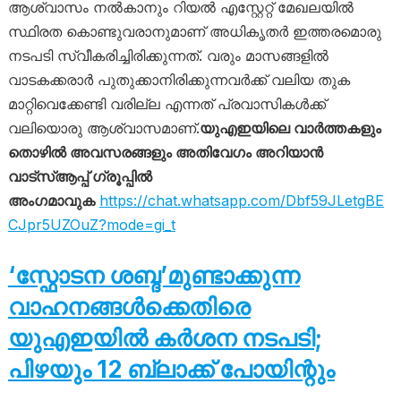
ആശ്വാസം നൽകാനും റിയൽ എസ്റ്റേറ്റ് മേഖലയിൽ
സ്ഥിരത കൊണ്ടുവരാനുമാണ് അധികൃതർ ഇത്തരമൊരു
നടപടി സ്വീകരിച്ചിരിക്കുന്നത്. വരും മാസങ്ങളിൽ
വാടകക്കരാർ പുതുക്കാനിരിക്കുന്നവർക്ക് വലിയ തുക
മാറ്റിവെക്കേണ്ടി വരില്ല എന്നത് പ്രവാസികൾക്ക്
വലിയൊരു ആശ്വാസമാണ്.
യുഎഇയിലെ വാർത്തകളും
തൊഴിൽ അവസരങ്ങളും അതിവേഗം അറിയാൻ
വാട്സ്ആപ്പ് ഗ്രൂപ്പിൽ
അംഗമാവുക
https://chat.whatsapp.com/Dbf59JLetgBE
CJpr5UZOuZ?mode=gi_t
‘സ്ഫോടന ശബ്ദ’മുണ്ടാക്കുന്ന
വാഹനങ്ങൾക്കെതിരെ
യുഎഇയിൽ കർശന നടപടി;
പിഴയും 12 ബ്ലാക്ക് പോയിന്റും