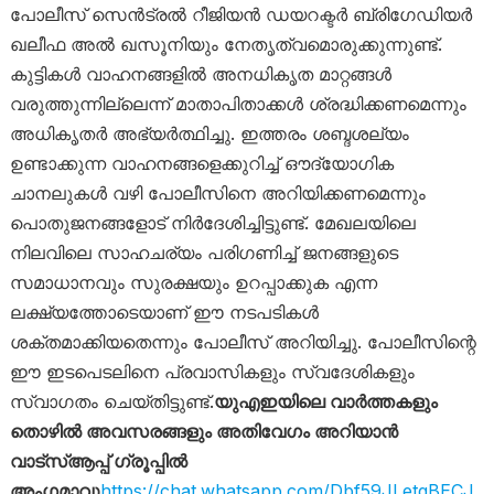
പോലീസ് സെൻട്രൽ റീജിയൻ ഡയറക്ടർ ബ്രിഗേഡിയർ
ഖലീഫ അൽ ഖസൂനിയും നേതൃത്വമൊരുക്കുന്നുണ്ട്.
കുട്ടികൾ വാഹനങ്ങളിൽ അനധികൃത മാറ്റങ്ങൾ
വരുത്തുന്നില്ലെന്ന് മാതാപിതാക്കൾ ശ്രദ്ധിക്കണമെന്നും
അധികൃതർ അഭ്യർത്ഥിച്ചു. ഇത്തരം ശബ്ദശല്യം
ഉണ്ടാക്കുന്ന വാഹനങ്ങളെക്കുറിച്ച് ഔദ്യോഗിക
ചാനലുകൾ വഴി പോലീസിനെ അറിയിക്കണമെന്നും
പൊതുജനങ്ങളോട് നിർദേശിച്ചിട്ടുണ്ട്. മേഖലയിലെ
നിലവിലെ സാഹചര്യം പരിഗണിച്ച് ജനങ്ങളുടെ
സമാധാനവും സുരക്ഷയും ഉറപ്പാക്കുക എന്ന
ലക്ഷ്യത്തോടെയാണ് ഈ നടപടികൾ
ശക്തമാക്കിയതെന്നും പോലീസ് അറിയിച്ചു. പോലീസിന്റെ
ഈ ഇടപെടലിനെ പ്രവാസികളും സ്വദേശികളും
സ്വാഗതം ചെയ്തിട്ടുണ്ട്.
യുഎഇയിലെ വാർത്തകളും
തൊഴിൽ അവസരങ്ങളും അതിവേഗം അറിയാൻ
വാട്സ്ആപ്പ് ഗ്രൂപ്പിൽ
അംഗമാവു
https://chat.whatsapp.com/Dbf59JLetgBECJ