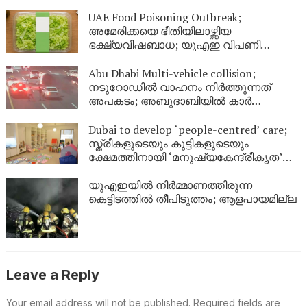
മരണം, 20 പേർക്ക് പരിക്കേറ്റു
UAE Food Poisoning Outbreak;
അമേരിക്കയെ ഭീതിയിലാഴ്ത്തിയ
ഭക്ഷ്യവിഷബാധ; യുഎഇ വിപണി
സുരക്ഷിതമാണെന്ന് അധികൃതർ
Abu Dhabi Multi-vehicle collision;
നടുറോഡിൽ വാഹനം നിർത്തുന്നത്
അപകടം; അബുദാബിയിൽ കാർ
തലകീഴായി മറിഞ്ഞ് വൻ അപകടം
Dubai to develop ‘people-centred’ care;
സ്ത്രീകളുടെയും കുട്ടികളുടെയും
ക്ഷേമത്തിനായി ‘മനുഷ്യകേന്ദ്രീകൃത’
സംരക്ഷണ കേന്ദ്രങ്ങളുമായി ദുബായ്
യുഎഇയിൽ നിർമ്മാണത്തിരുന്ന
കെട്ടിടത്തിൽ തീപിടുത്തം; ആളപായമില്ല
Leave a Reply
Your email address will not be published.
Required fields are