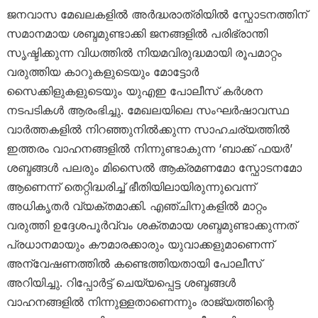
ജനവാസ മേഖലകളിൽ അർദ്ധരാത്രിയിൽ സ്ഫോടനത്തിന്
സമാനമായ ശബ്ദമുണ്ടാക്കി ജനങ്ങളിൽ പരിഭ്രാന്തി
സൃഷ്ടിക്കുന്ന വിധത്തിൽ നിയമവിരുദ്ധമായി രൂപമാറ്റം
വരുത്തിയ കാറുകളുടെയും മോട്ടോർ
സൈക്കിളുകളുടെയും യുഎഇ പോലീസ് കർശന
നടപടികൾ ആരംഭിച്ചു. മേഖലയിലെ സംഘർഷാവസ്ഥ
വാർത്തകളിൽ നിറഞ്ഞുനിൽക്കുന്ന സാഹചര്യത്തിൽ
ഇത്തരം വാഹനങ്ങളിൽ നിന്നുണ്ടാകുന്ന ‘ബാക്ക് ഫയർ’
ശബ്ദങ്ങൾ പലരും മിസൈൽ ആക്രമണമോ സ്ഫോടനമോ
ആണെന്ന് തെറ്റിദ്ധരിച്ച് ഭീതിയിലായിരുന്നുവെന്ന്
അധികൃതർ വ്യക്തമാക്കി. എഞ്ചിനുകളിൽ മാറ്റം
വരുത്തി ഉദ്ദേശപൂർവ്വം ശക്തമായ ശബ്ദമുണ്ടാക്കുന്നത്
പ്രധാനമായും കൗമാരക്കാരും യുവാക്കളുമാണെന്ന്
അന്വേഷണത്തിൽ കണ്ടെത്തിയതായി പോലീസ്
അറിയിച്ചു. റിപ്പോർട്ട് ചെയ്യപ്പെട്ട ശബ്ദങ്ങൾ
വാഹനങ്ങളിൽ നിന്നുള്ളതാണെന്നും രാജ്യത്തിന്റെ