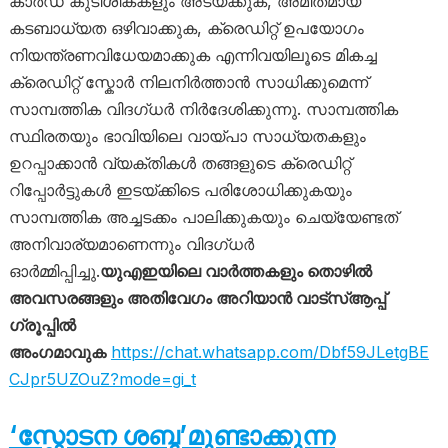
കാർഡ് കുടിശികകളും അടയ്ക്കുക, അമിതമായ
കടബാധ്യത ഒഴിവാക്കുക, ക്രെഡിറ്റ് ഉപയോഗം
നിയന്ത്രണവിധേയമാക്കുക എന്നിവയിലൂടെ മികച്ച
ക്രെഡിറ്റ് സ്കോർ നിലനിർത്താൻ സാധിക്കുമെന്ന്
സാമ്പത്തിക വിദഗ്ധർ നിർദേശിക്കുന്നു. സാമ്പത്തിക
സ്ഥിരതയും ഭാവിയിലെ വായ്പാ സാധ്യതകളും
ഉറപ്പാക്കാൻ വ്യക്തികൾ തങ്ങളുടെ ക്രെഡിറ്റ്
റിപ്പോർട്ടുകൾ ഇടയ്ക്കിടെ പരിശോധിക്കുകയും
സാമ്പത്തിക അച്ചടക്കം പാലിക്കുകയും ചെയ്യേണ്ടത്
അനിവാര്യമാണെന്നും വിദഗ്ധർ
ഓർമ്മിപ്പിച്ചു.
യുഎഇയിലെ വാർത്തകളും തൊഴിൽ
അവസരങ്ങളും അതിവേഗം അറിയാൻ വാട്സ്ആപ്പ്
ഗ്രൂപ്പിൽ
അംഗമാവുക
https://chat.whatsapp.com/Dbf59JLetgBE
CJpr5UZOuZ?mode=gi_t
‘സ്ഫോടന ശബ്ദ’മുണ്ടാക്കുന്ന