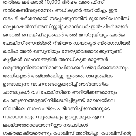
തിരികെ ലഭിക്കാൻ 10,000 ദിർഹം വരെ ഫീസ്
നൽകേണ്ടിവരുമെന്നും അധികൃതർ അറിയിച്ചു. ഈ
നടപടി കർശനമായി നടപ്പാക്കുന്നതിന് ദുബായ് പോലീസ്
ഓപ്പറേഷൻസ് അസിസ്റ്റന്റ് കമാൻഡർ-ഇൻ-ചീഫ് മേജർ
ജനറൽ സെയ്ഫ് മുഹൈർ അൽ മസ്‌റൂയിയും ഷാർജ
പോലീസ് സെൻട്രൽ റീജിയൻ ഡയറക്ടർ ബ്രിഗേഡിയർ
ഖലീഫ അൽ ഖസൂനിയും നേതൃത്വമൊരുക്കുന്നുണ്ട്.
കുട്ടികൾ വാഹനങ്ങളിൽ അനധികൃത മാറ്റങ്ങൾ
വരുത്തുന്നില്ലെന്ന് മാതാപിതാക്കൾ ശ്രദ്ധിക്കണമെന്നും
അധികൃതർ അഭ്യർത്ഥിച്ചു. ഇത്തരം ശബ്ദശല്യം
ഉണ്ടാക്കുന്ന വാഹനങ്ങളെക്കുറിച്ച് ഔദ്യോഗിക
ചാനലുകൾ വഴി പോലീസിനെ അറിയിക്കണമെന്നും
പൊതുജനങ്ങളോട് നിർദേശിച്ചിട്ടുണ്ട്. മേഖലയിലെ
നിലവിലെ സാഹചര്യം പരിഗണിച്ച് ജനങ്ങളുടെ
സമാധാനവും സുരക്ഷയും ഉറപ്പാക്കുക എന്ന
ലക്ഷ്യത്തോടെയാണ് ഈ നടപടികൾ
ശക്തമാക്കിയതെന്നും പോലീസ് അറിയിച്ചു. പോലീസിന്റെ