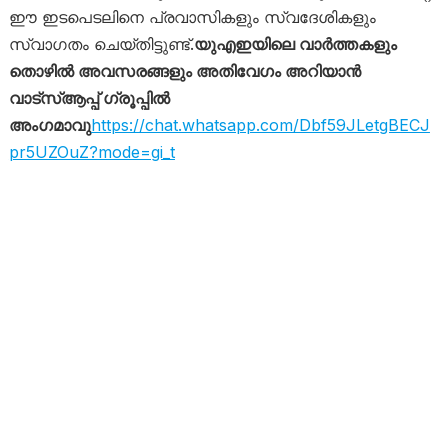
ഈ ഇടപെടലിനെ പ്രവാസികളും സ്വദേശികളും
സ്വാഗതം ചെയ്തിട്ടുണ്ട്.
യുഎഇയിലെ വാർത്തകളും
തൊഴിൽ അവസരങ്ങളും അതിവേഗം അറിയാൻ
വാട്സ്ആപ്പ് ഗ്രൂപ്പിൽ
അംഗമാവു
https://chat.whatsapp.com/Dbf59JLetgBECJ
pr5UZOuZ?mode=gi_t