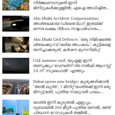
നിർമ്മാണാനുമതി ഇനി
മിനിറ്റുകൾക്കുള്ളിൽ; എഐ അധിഷ്ഠിത
സംവിധാനവുമായി ദുബായ്
മുൻസിപ്പാലിറ്റി
Abu Dhabi Accident Compensation;
അശ്രദ്ധമായ ഡ്രൈവിംഗ്; ഇരയ്ക്ക്
ഒന്നര ലക്ഷം ദിർഹം നഷ്ടപരിഹാരം
നൽകാൻ അബുദാബി കോടതി ഉത്തരവ്
Abu Dhabi Civil Defence; ‘ഒരു നിമിഷത്തെ
ശ്രദ്ധക്കുറവ് വലിയ അപകടം’; കുട്ടികളെ
തനിച്ചാക്കരുത്, കർശന മുന്നറിയിപ്പ്
UAE summer end; യുഎഇ ഇനി
തണുക്കും! വേനലിന് വിട നൽകി ആഗസ്റ്റ്
24-ന് ‘സുഹൈൽ’ എത്തും
Dubai opens new bridge; കുരുക്കഴിക്കാൻ
‘അൽ ഖുദ്ര’; 7 മിനിറ്റ് യാത്രക്ക് ഇനി ഒരു
മിനുട്ട് മതി, പുതിയ നാലുവരി പാലം
സജ്ജം
യാത്ര ഇനി കൂടുതൽ എളുപ്പം;
ദുബായിൽ 260 മീറ്റർ പുതിയ ടണൽ, രണ്ട്
പ്രധാന റോഡുകൾ തമ്മിൽ