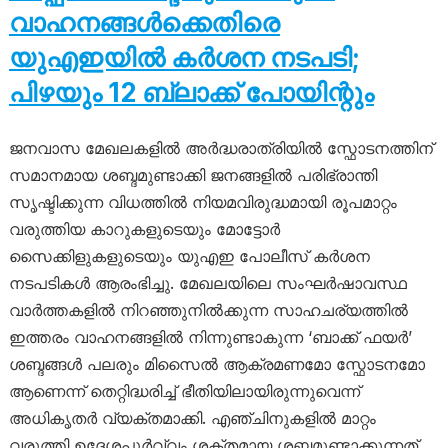
വാഹനങ്ങൾക്കെതിരെ
യുഎഇയിൽ കർശന നടപടി;
പിഴയും 12 ബ്ലാക്ക് പോയിന്റും
ജനവാസ മേഖലകളിൽ അർദ്ധരാത്രിയിൽ സ്ഫോടനത്തിന്
സമാനമായ ശബ്ദമുണ്ടാക്കി ജനങ്ങളിൽ പരിഭ്രാന്തി
സൃഷ്ടിക്കുന്ന വിധത്തിൽ നിയമവിരുദ്ധമായി രൂപമാറ്റം
വരുത്തിയ കാറുകളുടെയും മോട്ടോർ
സൈക്കിളുകളുടെയും യുഎഇ പോലീസ് കർശന
നടപടികൾ ആരംഭിച്ചു. മേഖലയിലെ സംഘർഷാവസ്ഥ
വാർത്തകളിൽ നിറഞ്ഞുനിൽക്കുന്ന സാഹചര്യത്തിൽ
ഇത്തരം വാഹനങ്ങളിൽ നിന്നുണ്ടാകുന്ന ‘ബാക്ക് ഫയർ’
ശബ്ദങ്ങൾ പലരും മിസൈൽ ആക്രമണമോ സ്ഫോടനമോ
ആണെന്ന് തെറ്റിദ്ധരിച്ച് ഭീതിയിലായിരുന്നുവെന്ന്
അധികൃതർ വ്യക്തമാക്കി. എഞ്ചിനുകളിൽ മാറ്റം
വരുത്തി ഉദ്ദേശപൂർവ്വം ശക്തമായ ശബ്ദമുണ്ടാക്കുന്നത്