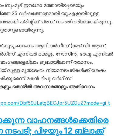
െ പൈനുംമൂട് ഈശോ മത്തായിയുടെയും
ിഞ്ഞ 25 വർഷത്തോളമായി യു.എ.ഇയിലുള്ള
മായി പ്രിന്റിങ് പ്രസ് നടത്തിവരികയായിരുന്നു.
താറുണ്ടായിരുന്നു.
്ത്‌ കുടുംബാംഗം ആനി വർഗീസ് (മേഴ്‌സി) ആണ്
ഗീസ് എന്നിവർ മക്കളും റോസിൻ, രേഷ്മ എന്നിവർ
ംബാംഗങ്ങളെല്ലാം ദുബായിലാണ് താമസം.
ിയിലുള്ള മൃതദേഹം നിയമനടപടികൾക്ക് ശേഷം
രിക്കുമെന്ന് മകൻ ദീപു വർഗീസ്
കളും തൊഴിൽ അവസരങ്ങളും അതിവേഗം
tsapp.com/Dbf59JLetgBECJpr5UZOuZ?mode=gi_t
ടാക്കുന്ന വാഹനങ്ങൾക്കെതിരെ
പടി; പിഴയും 12 ബ്ലാക്ക്