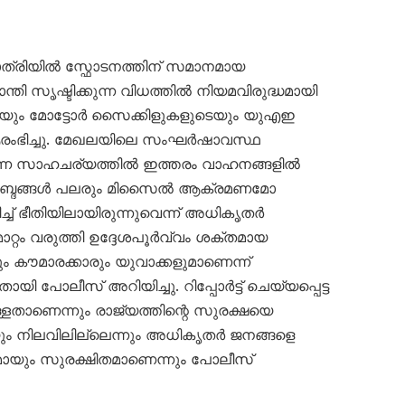
്രിയിൽ സ്ഫോടനത്തിന് സമാനമായ
ാന്തി സൃഷ്ടിക്കുന്ന വിധത്തിൽ നിയമവിരുദ്ധമായി
ടെയും മോട്ടോർ സൈക്കിളുകളുടെയും യുഎഇ
ഭിച്ചു. മേഖലയിലെ സംഘർഷാവസ്ഥ
ന്ന സാഹചര്യത്തിൽ ഇത്തരം വാഹനങ്ങളിൽ
യർ’ ശബ്ദങ്ങൾ പലരും മിസൈൽ ആക്രമണമോ
ച്ച് ഭീതിയിലായിരുന്നുവെന്ന് അധികൃതർ
റ്റം വരുത്തി ഉദ്ദേശപൂർവ്വം ശക്തമായ
ും കൗമാരക്കാരും യുവാക്കളുമാണെന്ന്
പോലീസ് അറിയിച്ചു. റിപ്പോർട്ട് ചെയ്യപ്പെട്ട
്ളതാണെന്നും രാജ്യത്തിന്റെ സുരക്ഷയെ
ും നിലവിലില്ലെന്നും അധികൃതർ ജനങ്ങളെ
ണമായും സുരക്ഷിതമാണെന്നും പോലീസ്