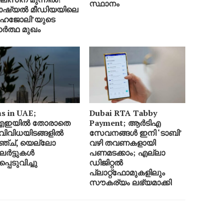
സ്ഥാനം
ഷ്യൽ മീഡിയയിലെ
ോഹജോലി’യുടെ
ർത്ഥ മുഖം
s in UAE;
Dubai RTA Tabby
എഇയിൽ തോരാതെ
Payment; ആർടിഎ
 വിവിധയിടങ്ങളിൽ
സേവനങ്ങൾ ഇനി ‘ടാബി’
്ച്, യെല്ലോ
വഴി തവണകളായി
ർട്ടുകൾ
പണമടക്കാം; എല്ലാ
്പെടുവിച്ചു
ഡിജിറ്റൽ
പ്ലാറ്റ്‌ഫോമുകളിലും
സൗകര്യം ലഭ്യമാക്കി