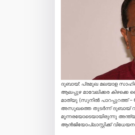
ദുബായ്: പ്രമുഖ മലയാള സാഹി
ആലപ്പുഴ മാവേലിക്കര കിഴക്ക
മാത്യു (സുനിൽ പാറപ്പുറത്ത് 
അസുഖത്തെ തുടർന്ന് ദുബായ് റ
മൂന്നരയോടെയായിരുന്നു അന്ത്യ
ആൻജിയോപ്ലാസ്റ്റിക്ക് വിധേയനാ