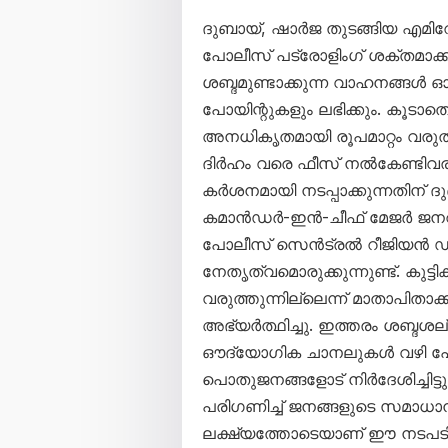
ദുബായ്, ഷാർജ തുടങ്ങിയ എമിറ
പോലീസ് പട്രോളിംഗ് ശക്തമാക്കി
ശബ്ദമുണ്ടാക്കുന്ന വാഹനങ്ങൾ ഓടി
പോയിന്റുകളും ലഭിക്കും. കൂടാത
അനധികൃതമായി രൂപമാറ്റം വരുത
ദിർഹം വരെ ഫീസ് നൽകേണ്ടിവര
കർശനമായി നടപ്പാക്കുന്നതിന് ദ
കമാൻഡർ-ഇൻ-ചീഫ് മേജർ ജന
പോലീസ് സെൻട്രൽ റീജിയൻ 
നേതൃത്വമൊരുക്കുന്നുണ്ട്. കു
വരുത്തുന്നില്ലെന്ന് മാതാപിതാ
അഭ്യർത്ഥിച്ചു. ഇത്തരം ശബ്ദശല്യ
ഔദ്യോഗിക ചാനലുകൾ വഴി പോ
പൊതുജനങ്ങളോട് നിർദേശിച്ചിട
പരിഗണിച്ച് ജനങ്ങളുടെ സമാധാന
ലക്ഷ്യത്തോടെയാണ് ഈ നടപടിക