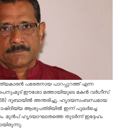
ത്യകാരൻ പരേതനായ പാറപ്പുറത്ത് എന്ന
െ പൈനുംമൂട് ഈശോ മത്തായിയുടെ മകൻ വർഗീസ്
– 68) ദുബായിൽ അന്തരിച്ചു. ഹൃദയസംബന്ധമായ
ാഷിദിയ്യ ആശുപത്രിയിൽ ഇന്ന് പുലർച്ചെ
ം. മുൻപ് ഹൃദയാഘാതത്തെ തുടർന്ന് ഇദ്ദേഹം
യിരുന്നു.