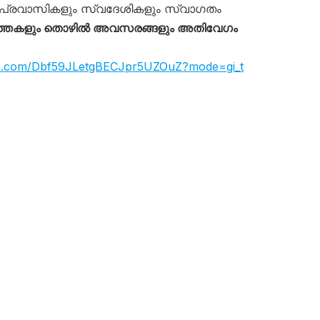
പ്രവാസികളും സ്വദേശികളും സ്വാഗതം
്തകളും തൊഴിൽ അവസരങ്ങളും അതിവേഗം
app.com/Dbf59JLetgBECJpr5UZOuZ?mode=gi_t