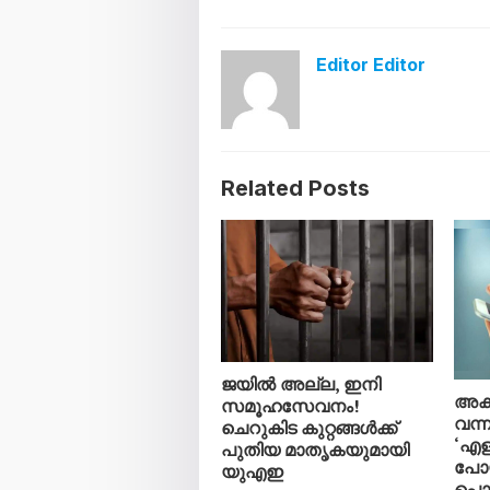
Editor Editor
Related Posts
ജയിൽ അല്ല, ഇനി
അക്
സമൂഹസേവനം!
വന്
ചെറുകിട കുറ്റങ്ങൾക്ക്
‘എള
പുതിയ മാതൃകയുമായി
പോയ
യുഎഇ
പൊല