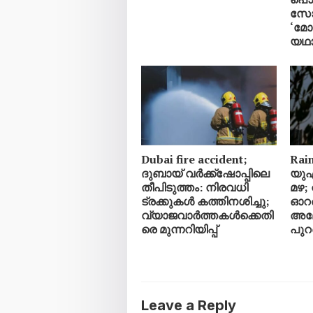
സോ
‘മ
യഥാ
Dubai fire accident;
Rain
ദുബായ് വർക്ക്‌ഷോപ്പിലെ
യു
തീപിടുത്തം: നിരവധി
മഴ;
ട്രക്കുകൾ കത്തിനശിച്ചു;
ഓറഞ
വ്യാജവാർത്തകൾക്കെതി
അലേ
രെ മുന്നറിയിപ്പ്
പുറപ
Leave a Reply