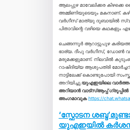
ആലപ്പുഴ മാവേലിക്കര കിഴക്ക
അമ്മിണിയുടെയും മകനാണ്. കഴ
വർഗീസ് മാത്യു ദുബായിൽ സ്വന്ത
പിതാവിന്റെ വഴിയെ കഥകളും എഴു
ചെങ്ങന്നൂർ ആറാട്ടുപുഴ കരിയത
ഭാര്യ. ദീപു വർഗീസ്, ഡോൺ വർ
മരുമക്കളുമാണ്. നിലവിൽ കുടു
റാഷിദിയ്യ ആശുപത്രി മോർച്ചറ
നാട്ടിലേക്ക് കൊണ്ടുപോയി സംസ്ക
അറിയിച്ചു.
യുഎഇയിലെ വാർത്ത
അറിയാൻ വാട്സ്ആപ്പ് ഗ്രൂപ്പിൽ
അംഗമാവുക
https://chat.wha
‘സ്ഫോടന ശബ്ദ’മുണ്
യുഎഇയിൽ കർശന നട