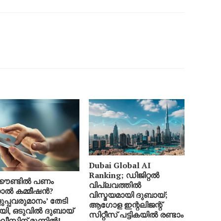
Dubai Global AI
Ranking; ഡിജിറ്റൽ
കൗണ്ടിൽ പണം
വിപ്ലവത്തിൽ
നാൽ കമ്മീഷൻ?
വിസ്മയമായി ദുബായ്;
ുപ്പവരുമാനം’ തേടി
ആഗോള ഇന്റലിജന്റ്
ി, ഒടുവിൽ ദുബായ്
സിറ്റീസ് പട്ടികയിൽ രണ്ടാം
ീസിന് മുന്നിൽ!