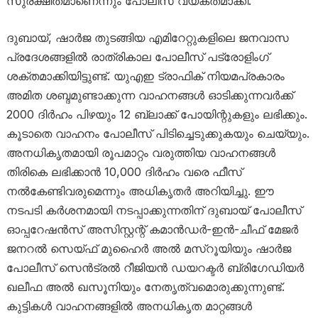
സുരക്ഷിതമാണെന്നും പോലീസ് വ്യക്തമാക്കി.
ദുബായ്, ഷാർജ തുടങ്ങിയ എമിറേറ്റുകളിലെ ജനവാസ
പ്രദേശങ്ങളിൽ രാത്രികാല പോലീസ് പട്രോളിംഗ്
ശക്തമാക്കിയിട്ടുണ്ട്. യുഎഇ ട്രാഫിക് നിയമപ്രകാരം
അമിത ശബ്ദമുണ്ടാക്കുന്ന വാഹനങ്ങൾ ഓടിക്കുന്നവർക്ക്
2000 ദിർഹം പിഴയും 12 ബ്ലാക്ക് പോയിന്റുകളും ലഭിക്കും.
കൂടാതെ വാഹനം പോലീസ് പിടിച്ചെടുക്കുകയും ചെയ്യും.
അനധികൃതമായി രൂപമാറ്റം വരുത്തിയ വാഹനങ്ങൾ
തിരികെ ലഭിക്കാൻ 10,000 ദിർഹം വരെ ഫീസ്
നൽകേണ്ടിവരുമെന്നും അധികൃതർ അറിയിച്ചു. ഈ
നടപടി കർശനമായി നടപ്പാക്കുന്നതിന് ദുബായ് പോലീസ്
ഓപ്പറേഷൻസ് അസിസ്റ്റന്റ് കമാൻഡർ-ഇൻ-ചീഫ് മേജർ
ജനറൽ സെയ്ഫ് മുഹൈർ അൽ മസ്‌റൂയിയും ഷാർജ
പോലീസ് സെൻട്രൽ റീജിയൻ ഡയറക്ടർ ബ്രിഗേഡിയർ
ഖലീഫ അൽ ഖസൂനിയും നേതൃത്വമൊരുക്കുന്നുണ്ട്.
കുട്ടികൾ വാഹനങ്ങളിൽ അനധികൃത മാറ്റങ്ങൾ