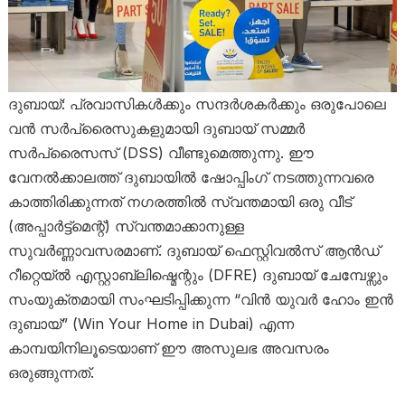
ദുബായ്: പ്രവാസികൾക്കും സന്ദർശകർക്കും ഒരുപോലെ
വൻ സർപ്രൈസുകളുമായി ദുബായ് സമ്മർ
സർപ്രൈസസ് (DSS) വീണ്ടുമെത്തുന്നു. ഈ
വേനൽക്കാലത്ത് ദുബായിൽ ഷോപ്പിംഗ് നടത്തുന്നവരെ
കാത്തിരിക്കുന്നത് നഗരത്തിൽ സ്വന്തമായി ഒരു വീട്
(അപ്പാർട്ട്മെന്റ്) സ്വന്തമാക്കാനുള്ള
സുവർണ്ണാവസരമാണ്. ദുബായ് ഫെസ്റ്റിവൽസ് ആൻഡ്
റീറ്റെയ്ൽ എസ്റ്റാബ്ലിഷ്മെന്റും (DFRE) ദുബായ് ചേമ്പേഴ്സും
സംയുക്തമായി സംഘടിപ്പിക്കുന്ന “വിൻ യുവർ ഹോം ഇൻ
ദുബായ്” (Win Your Home in Dubai) എന്ന
കാമ്പയിനിലൂടെയാണ് ഈ അസുലഭ അവസരം
ഒരുങ്ങുന്നത്.