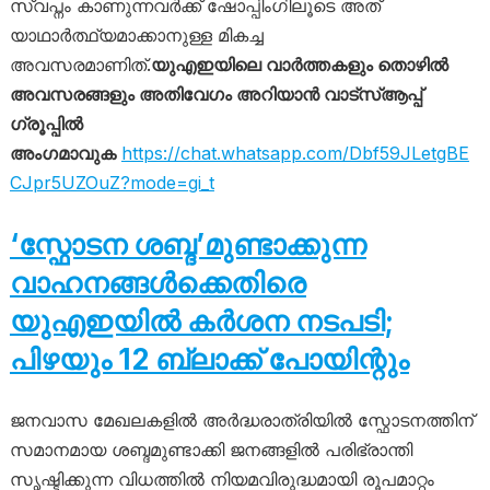
സ്വപ്നം കാണുന്നവർക്ക് ഷോപ്പിംഗിലൂടെ അത്
യാഥാർത്ഥ്യമാക്കാനുള്ള മികച്ച
അവസരമാണിത്.
യുഎഇയിലെ വാർത്തകളും തൊഴിൽ
അവസരങ്ങളും അതിവേഗം അറിയാൻ വാട്സ്ആപ്പ്
ഗ്രൂപ്പിൽ
അംഗമാവുക
https://chat.whatsapp.com/Dbf59JLetgBE
CJpr5UZOuZ?mode=gi_t
‘സ്ഫോടന ശബ്ദ’മുണ്ടാക്കുന്ന
വാഹനങ്ങൾക്കെതിരെ
യുഎഇയിൽ കർശന നടപടി;
പിഴയും 12 ബ്ലാക്ക് പോയിന്റും
ജനവാസ മേഖലകളിൽ അർദ്ധരാത്രിയിൽ സ്ഫോടനത്തിന്
സമാനമായ ശബ്ദമുണ്ടാക്കി ജനങ്ങളിൽ പരിഭ്രാന്തി
സൃഷ്ടിക്കുന്ന വിധത്തിൽ നിയമവിരുദ്ധമായി രൂപമാറ്റം