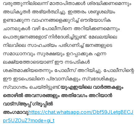
വരുത്തുന്നില്ലെന്ന് മാതാപിതാക്കൾ ശ്രദ്ധിക്കണമെന്നും
അധികൃതർ അഭ്യർത്ഥിച്ചു. ഇത്തരം ശബ്ദശല്യം
ഉണ്ടാക്കുന്ന വാഹനങ്ങളെക്കുറിച്ച് ഔദ്യോഗിക
ചാനലുകൾ വഴി പോലീസിനെ അറിയിക്കണമെന്നും
പൊതുജനങ്ങളോട് നിർദേശിച്ചിട്ടുണ്ട്. മേഖലയിലെ
നിലവിലെ സാഹചര്യം പരിഗണിച്ച് ജനങ്ങളുടെ
സമാധാനവും സുരക്ഷയും ഉറപ്പാക്കുക എന്ന
ലക്ഷ്യത്തോടെയാണ് ഈ നടപടികൾ
ശക്തമാക്കിയതെന്നും പോലീസ് അറിയിച്ചു. പോലീസിന്റെ
ഈ ഇടപെടലിനെ പ്രവാസികളും സ്വദേശികളും
സ്വാഗതം ചെയ്തിട്ടുണ്ട്.
യുഎഇയിലെ വാർത്തകളും
തൊഴിൽ അവസരങ്ങളും അതിവേഗം അറിയാൻ
വാട്സ്ആപ്പ് ഗ്രൂപ്പിൽ
അംഗമാവു
https://chat.whatsapp.com/Dbf59JLetgBECJ
pr5UZOuZ?mode=gi_t