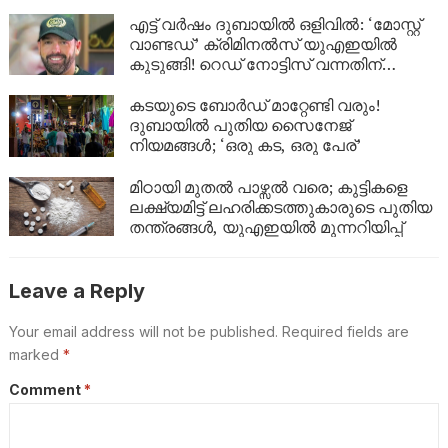
ദിവസം വരെ സമയം കുറയും
എട്ട് വർഷം ദുബായിൽ ഒളിവിൽ: ‘മോസ്റ്റ്
വാണ്ടഡ്’ ക്രിമിനൽസ് യുഎഇയിൽ
കുടുങ്ങി! റെഡ് നോട്ടിസ് വന്നതിന്
പിന്നാലെ ഒരു മണിക്കൂറിനകം അറസ്റ്റ്
കടയുടെ ബോർഡ് മാറ്റേണ്ടി വരും!
ദുബായിൽ പുതിയ സൈനേജ്
നിയമങ്ങൾ; ‘ഒരു കട, ഒരു പേര്’
മിഠായി മുതൽ പാഴ്സൽ വരെ; കുട്ടികളെ
ലക്ഷ്യമിട്ട് ലഹരിക്കടത്തുകാരുടെ പുതിയ
തന്ത്രങ്ങൾ, യുഎഇയിൽ മുന്നറിയിപ്പ്
Leave a Reply
Your email address will not be published.
Required fields are
marked
*
Comment
*