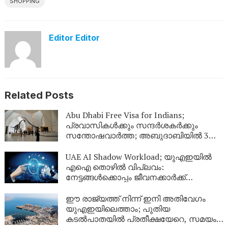
SHOPPING
Editor Editor
Related Posts
Abu Dhabi Free Visa for Indians;
പ്രവാസികൾക്കും സന്ദർശകർക്കും
സന്തോഷവാർത്ത; അബുദാബിയിൽ 3
രാത്രി താമസിച്ചാൽ യുഎഇ വിസ ഇനി
സൗജന്യം
UAE AI Shadow Workload; യുഎഇയിൽ
എഐ തൊഴിൽ വിപ്ലവം:
നേട്ടങ്ങൾക്കൊപ്പം ജീവനക്കാർക്ക്
ജോലിഭാരവും ഏറുന്നു
ഈ രാജ്യത്ത് നിന്ന് ഇനി അതിവേഗം
യുഎഇയിലെത്താം; പുതിയ
കടൽപാതയിൽ പ്രതീക്ഷയേറെ, സമയം 5