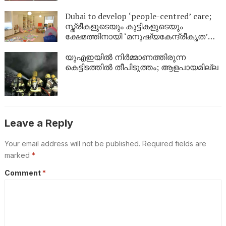
തലകീഴായി മറിഞ്ഞ് വൻ അപകടം
Dubai to develop ‘people-centred’ care;
സ്ത്രീകളുടെയും കുട്ടികളുടെയും
ക്ഷേമത്തിനായി ‘മനുഷ്യകേന്ദ്രീകൃത’
സംരക്ഷണ കേന്ദ്രങ്ങളുമായി ദുബായ്
യുഎഇയിൽ നിർമ്മാണത്തിരുന്ന
കെട്ടിടത്തിൽ തീപിടുത്തം; ആളപായമില്ല
Leave a Reply
Your email address will not be published.
Required fields are
marked
*
Comment
*