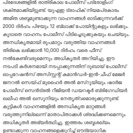
പ്രദേശങ്ങളിൽ രാത്രികാല പോലീസ് പട്രോളിംഗ്
ശക്തമാക്കിയിട്ടുണ്ട്. യുഎഇ ട്രാഫിക് നിയമപ്രകാരം
അമിത ശബ്ദമുണ്ടാക്കുന്ന വാഹനങ്ങൾ ഓടിക്കുന്നവർക്ക്
2000 ദിർഹം പിഴയും 12 ബ്ലാക്ക് പോയിന്റുകളും ലഭിക്കും.
കൂടാതെ വാഹനം പോലീസ് പിടിച്ചെടുക്കുകയും ചെയ്യും.
അനധികൃതമായി രൂപമാറ്റം വരുത്തിയ വാഹനങ്ങൾ
തിരികെ ലഭിക്കാൻ 10,000 ദിർഹം വരെ ഫീസ്
നൽകേണ്ടിവരുമെന്നും അധികൃതർ അറിയിച്ചു. ഈ
നടപടി കർശനമായി നടപ്പാക്കുന്നതിന് ദുബായ് പോലീസ്
ഓപ്പറേഷൻസ് അസിസ്റ്റന്റ് കമാൻഡർ-ഇൻ-ചീഫ് മേജർ
ജനറൽ സെയ്ഫ് മുഹൈർ അൽ മസ്‌റൂയിയും ഷാർജ
പോലീസ് സെൻട്രൽ റീജിയൻ ഡയറക്ടർ ബ്രിഗേഡിയർ
ഖലീഫ അൽ ഖസൂനിയും നേതൃത്വമൊരുക്കുന്നുണ്ട്.
കുട്ടികൾ വാഹനങ്ങളിൽ അനധികൃത മാറ്റങ്ങൾ
വരുത്തുന്നില്ലെന്ന് മാതാപിതാക്കൾ ശ്രദ്ധിക്കണമെന്നും
അധികൃതർ അഭ്യർത്ഥിച്ചു. ഇത്തരം ശബ്ദശല്യം
ഉണ്ടാക്കുന്ന വാഹനങ്ങളെക്കുറിച്ച് ഔദ്യോഗിക