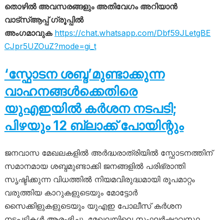
തൊഴിൽ അവസരങ്ങളും അതിവേഗം അറിയാൻ
വാട്സ്ആപ്പ് ഗ്രൂപ്പിൽ
അംഗമാവുക
https://chat.whatsapp.com/Dbf59JLetgBE
CJpr5UZOuZ?mode=gi_t
‘സ്ഫോടന ശബ്ദ’മുണ്ടാക്കുന്ന
വാഹനങ്ങൾക്കെതിരെ
യുഎഇയിൽ കർശന നടപടി;
പിഴയും 12 ബ്ലാക്ക് പോയിന്റും
ജനവാസ മേഖലകളിൽ അർദ്ധരാത്രിയിൽ സ്ഫോടനത്തിന്
സമാനമായ ശബ്ദമുണ്ടാക്കി ജനങ്ങളിൽ പരിഭ്രാന്തി
സൃഷ്ടിക്കുന്ന വിധത്തിൽ നിയമവിരുദ്ധമായി രൂപമാറ്റം
വരുത്തിയ കാറുകളുടെയും മോട്ടോർ
സൈക്കിളുകളുടെയും യുഎഇ പോലീസ് കർശന
നടപടികൾ ആരംഭിച്ചു. മേഖലയിലെ സംഘർഷാവസ്ഥ