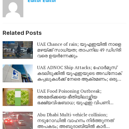
Editor Editor
Related Posts
UAE Chance of rain; യുഎഇയിൽ നാളെ
മഴയ്ക്ക് സാധ്യത; താപനില 49 ഡിഗ്രി
വരെ ഉയർന്നേക്കും
UAE ADNOC Ship Attacks; ഹോർമുസ്
കടലിടുക്കിൽ യുഎഇയുടെ അഡ്‌നോക്
കപ്പലുകൾക്ക് നേരെ ആക്രമണം; ഒരു
മരണം, 20 പേർക്ക് പരിക്കേറ്റു
UAE Food Poisoning Outbreak;
അമേരിക്കയെ ഭീതിയിലാഴ്ത്തിയ
ഭക്ഷ്യവിഷബാധ; യുഎഇ വിപണി
സുരക്ഷിതമാണെന്ന് അധികൃതർ
Abu Dhabi Multi-vehicle collision;
നടുറോഡിൽ വാഹനം നിർത്തുന്നത്
അപകടം; അബുദാബിയിൽ കാർ