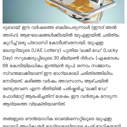
ദുബായ്: ഈ വർഷത്തെ ബലിപെരുന്നാൾ (ഈദ് അൽ
അദ്ഹ) ആഘോഷങ്ങൾക്കിടയിൽ യുഎഇയിൽ ചരിത്രം
കുറിച്ച് ഒരു പ്രവാസി കോടീശ്വരനായി. യുഎഇ
ലോട്ടറിയുടെ (UAE Lottery) പുതിയ ‘ലക്കി ഡേ’ (Lucky
Day) നറുക്കെടുപ്പിലൂടെ 30 മില്യൺ ദിർഹം (ഏകദേശം
68 കോടിയിലധികം ഇന്ത്യൻ രൂപ) ഒന്നാം സമ്മാനം
സ്വന്തമാക്കിയാണ് ഈ ഭാഗ്യശാലി ചരിത്രത്തിലിടം
നേടിയത്. കഴിഞ്ഞ വർഷം അവസാനം ആഴ്ചയിൽ
രണ്ടുതവണ എന്ന രീതിയിൽ പരിഷ്കരിച്ച ‘ലക്കി ഡേ’
ഫോർമാറ്റ് ആരംഭിച്ചതിന് ശേഷം ഈ വൻതുക നേടുന്ന
ആദ്യത്തെ വ്യക്തിയാണിത്.
തങ്ങളുടെ ഔദ്യോഗിക വെബ്‌സൈറ്റിലൂടെ യുഎഇ
ലോട്ടറി അധികൃതർ ഭാഗ്യശാലിയുടെ പേര് ഭാഗികമായി