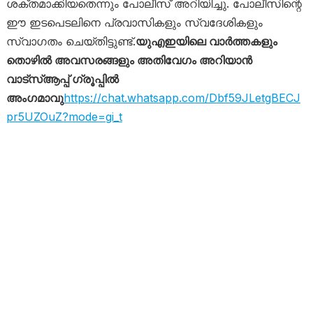
ശക്തമാക്കിയതെന്നും പോലീസ് അറിയിച്ചു. പോലീസിന്റെ
ഈ ഇടപെടലിനെ പ്രവാസികളും സ്വദേശികളും
സ്വാഗതം ചെയ്തിട്ടുണ്ട്.
യുഎഇയിലെ വാർത്തകളും
തൊഴിൽ അവസരങ്ങളും അതിവേഗം അറിയാൻ
വാട്സ്ആപ്പ് ഗ്രൂപ്പിൽ
അംഗമാവു
https://chat.whatsapp.com/Dbf59JLetgBECJ
pr5UZOuZ?mode=gi_t