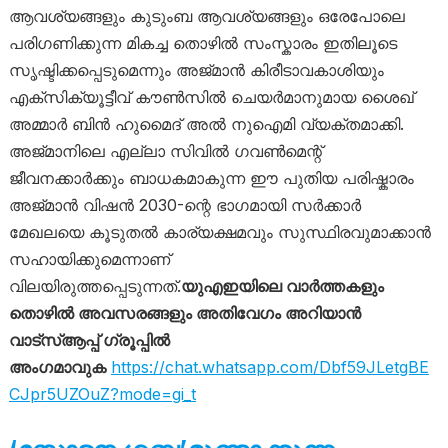
ആവശ്യങ്ങളും കുടുംബ ആവശ്യങ്ങളും ഒരേപോലെ
പരിഗണിക്കുന്ന മികച്ച തൊഴിൽ സംസ്കാരം ഇതിലൂടെ
സൃഷ്ടിക്കപ്പെടുമെന്നും അജ്മാൻ കിരീടാവകാശിയും
എക്സിക്യൂട്ടീവ് കൗൺസിൽ ചെയർമാനുമായ ശൈഖ്
അമ്മാർ ബിൻ ഹുമൈദ് അൽ നുഐമി വ്യക്തമാക്കി.
അജ്മാനിലെ എല്ലാ സിവിൽ ഗവൺമെന്റ്
ജീവനക്കാർക്കും ബാധകമാകുന്ന ഈ പുതിയ പരിഷ്കാരം
അജ്മാൻ വിഷൻ 2030-ന്റെ ഭാഗമായി സർക്കാർ
മേഖലയെ കൂടുതൽ കാര്യക്ഷമവും സുസ്ഥിരവുമാക്കാൻ
സഹായിക്കുമെന്നാണ്
വിലയിരുത്തപ്പെടുന്നത്.
യുഎഇയിലെ വാർത്തകളും
തൊഴിൽ അവസരങ്ങളും അതിവേഗം അറിയാൻ
വാട്സ്ആപ്പ് ഗ്രൂപ്പിൽ
അംഗമാവുക
https://chat.whatsapp.com/Dbf59JLetgBE
CJpr5UZOuZ?mode=gi_t