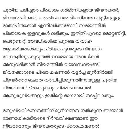
പുതിയ പരിഷ്കാര പ്രകാരം ഗർഭിണികളായ ജീവനക്കാർ,
ഭിന്നശേഷിക്കാർ, അഞ്ചോ അതിലധികമോ കുട്ടികളുള്ള
മാതാപിതാക്കൾ എന്നിവർക്ക് ജോലി സമയത്തിൽ
പ്രത്യേക ഇളവുകൾ ലഭിക്കും. ഇതിന് പുറമെ മെറ്റേണിറ്റി,
പെറ്റേണിറ്റി അവധികൾക്ക് പുറമെ വിവാഹ
ആവശ്യങ്ങൾക്കും പ്രിയപ്പെട്ടവരുടെ വിയോഗ
വേളകളിലും കൂടുതൽ ഉദാരമായ അവധികൾ
അനുവദിക്കാൻ നിയമത്തിൽ വ്യവസ്ഥയുണ്ട്.
ജീവനക്കാരുടെ പ്രൊഫഷണൽ വളർച്ച മുൻനിർത്തി
പ്രവർത്തനക്ഷമത വർദ്ധിപ്പിക്കുന്നതിനായുള്ള പുതിയ
പ്രമോഷൻ ട്രാക്കുകളും പ്രൊഫഷണൽ
ആനുകൂല്യങ്ങളും ഇതിന്റെ ഭാഗമായി നടപ്പിലാക്കും.
മനുഷ്യവികസനത്തിന് മുൻഗണന നൽകുന്ന അജ്മാൻ
ഭരണാധികാരിയുടെ ദീർഘവീക്ഷണമാണ് ഈ
നിയമമെന്നും ജീവനക്കാരുടെ പ്രൊഫഷണൽ