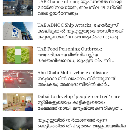
UAE Chance of rain; യുഎഇയിൽ നാളെ
മഴയ്ക്ക് സാധ്യത; താപനില 49 ഡിഗ്രി
വരെ ഉയർന്നേക്കും
UAE ADNOC Ship Attacks; ഹോർമുസ്
കടലിടുക്കിൽ യുഎഇയുടെ അഡ്‌നോക്
കപ്പലുകൾക്ക് നേരെ ആക്രമണം; ഒരു
മരണം, 20 പേർക്ക് പരിക്കേറ്റു
UAE Food Poisoning Outbreak;
അമേരിക്കയെ ഭീതിയിലാഴ്ത്തിയ
ഭക്ഷ്യവിഷബാധ; യുഎഇ വിപണി
സുരക്ഷിതമാണെന്ന് അധികൃതർ
Abu Dhabi Multi-vehicle collision;
നടുറോഡിൽ വാഹനം നിർത്തുന്നത്
അപകടം; അബുദാബിയിൽ കാർ
തലകീഴായി മറിഞ്ഞ് വൻ അപകടം
Dubai to develop ‘people-centred’ care;
സ്ത്രീകളുടെയും കുട്ടികളുടെയും
ക്ഷേമത്തിനായി ‘മനുഷ്യകേന്ദ്രീകൃത’
സംരക്ഷണ കേന്ദ്രങ്ങളുമായി ദുബായ്
യുഎഇയിൽ നിർമ്മാണത്തിരുന്ന
കെട്ടിടത്തിൽ തീപിടുത്തം; ആളപായമില്ല