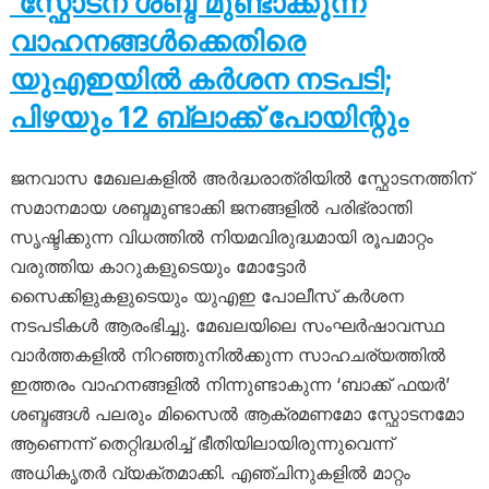
‘സ്ഫോടന ശബ്ദ’മുണ്ടാക്കുന്ന
വാഹനങ്ങൾക്കെതിരെ
യുഎഇയിൽ കർശന നടപടി;
പിഴയും 12 ബ്ലാക്ക് പോയിന്റും
ജനവാസ മേഖലകളിൽ അർദ്ധരാത്രിയിൽ സ്ഫോടനത്തിന്
സമാനമായ ശബ്ദമുണ്ടാക്കി ജനങ്ങളിൽ പരിഭ്രാന്തി
സൃഷ്ടിക്കുന്ന വിധത്തിൽ നിയമവിരുദ്ധമായി രൂപമാറ്റം
വരുത്തിയ കാറുകളുടെയും മോട്ടോർ
സൈക്കിളുകളുടെയും യുഎഇ പോലീസ് കർശന
നടപടികൾ ആരംഭിച്ചു. മേഖലയിലെ സംഘർഷാവസ്ഥ
വാർത്തകളിൽ നിറഞ്ഞുനിൽക്കുന്ന സാഹചര്യത്തിൽ
ഇത്തരം വാഹനങ്ങളിൽ നിന്നുണ്ടാകുന്ന ‘ബാക്ക് ഫയർ’
ശബ്ദങ്ങൾ പലരും മിസൈൽ ആക്രമണമോ സ്ഫോടനമോ
ആണെന്ന് തെറ്റിദ്ധരിച്ച് ഭീതിയിലായിരുന്നുവെന്ന്
അധികൃതർ വ്യക്തമാക്കി. എഞ്ചിനുകളിൽ മാറ്റം