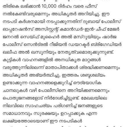
തിരികെ ലഭിക്കാൻ 10,000 ദിർഹം വരെ ഫീസ്
നൽകേണ്ടിവരുമെന്നും അധികൃതർ അറിയിച്ചു. ഈ
നടപടി കർശനമായി നടപ്പാക്കുന്നതിന് ദുബായ് പോലീസ്
ഓപ്പറേഷൻസ് അസിസ്റ്റന്റ് കമാൻഡർ-ഇൻ-ചീഫ് മേജർ
ജനറൽ സെയ്ഫ് മുഹൈർ അൽ മസ്‌റൂയിയും ഷാർജ
പോലീസ് സെൻട്രൽ റീജിയൻ ഡയറക്ടർ ബ്രിഗേഡിയർ
ഖലീഫ അൽ ഖസൂനിയും നേതൃത്വമൊരുക്കുന്നുണ്ട്.
കുട്ടികൾ വാഹനങ്ങളിൽ അനധികൃത മാറ്റങ്ങൾ
വരുത്തുന്നില്ലെന്ന് മാതാപിതാക്കൾ ശ്രദ്ധിക്കണമെന്നും
അധികൃതർ അഭ്യർത്ഥിച്ചു. ഇത്തരം ശബ്ദശല്യം
ഉണ്ടാക്കുന്ന വാഹനങ്ങളെക്കുറിച്ച് ഔദ്യോഗിക
ചാനലുകൾ വഴി പോലീസിനെ അറിയിക്കണമെന്നും
പൊതുജനങ്ങളോട് നിർദേശിച്ചിട്ടുണ്ട്. മേഖലയിലെ
നിലവിലെ സാഹചര്യം പരിഗണിച്ച് ജനങ്ങളുടെ
സമാധാനവും സുരക്ഷയും ഉറപ്പാക്കുക എന്ന
ലക്ഷ്യത്തോടെയാണ് ഈ നടപടികൾ