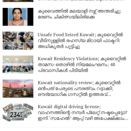
നിർണായക വിശദീകരണം
കുവൈത്തിൽ മലയാളി നഴ്സ് അന്തരിച്ചു;
മരണം ചികിത്സയിലിരിക്കെ
Unsafe Food Seized Kuwait; കുവൈറ്റിൽ
വീടിനുള്ളിൽ രഹസ്യ മിഠായി ഫാക്ടറി:
അധികൃതർ പൂട്ടിച്ചു
Kuwait Residency Violations; കുവൈറ്റിൽ
താമസ-തൊഴിൽ നിയമലംഘനം: 48
പ്രവാസികൾ പിടിയിൽ
Kuwait nationality review; കുവൈറ്റിൽ
ഒൻപത് പേരുടെ പൗരത്വം റദ്ദാക്കി;
ഔദ്യോഗിക ഗസറ്റിൽ ഉത്തരവ്
പുറത്തിറങ്ങി
Kuwait digital driving license;
വാഹനത്തിന്റെ നമ്പര്‍ പ്ലേറ്റ് നഷ്ടപ്പെട്ടോ?
ഇനി ‘സഹേൽ’ ആപ്പ് വഴി അപേക്ഷിക്കാം;
കുവൈറ്റിൽ പുതിയ ഡിജിറ്റൽ സേവനം
ഉടൻ