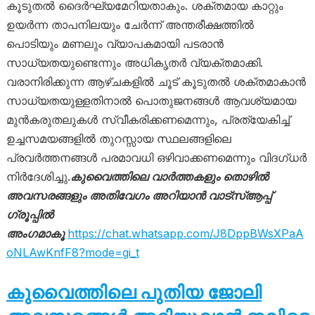
കൂടുതൽ ദൈർഘ്യമേറിയതാകും. ശക്തമായ കാറ്റും
ഉയർന്ന താപനിലയും ചേർന്ന് അന്തരീക്ഷത്തിൽ
പൊടിയും മണലും വ്യാപകമായി പടരാൻ
സാധ്യതയുണ്ടെന്നും അധികൃതർ വ്യക്തമാക്കി.
വരാനിരിക്കുന്ന ആഴ്ചകളിൽ ചൂട് കൂടുതൽ ശക്തമാകാൻ
സാധ്യതയുള്ളതിനാൽ പൊതുജനങ്ങൾ ആവശ്യമായ
മുൻകരുതലുകൾ സ്വീകരിക്കണമെന്നും, പ്രത്യേകിച്ച്
ഉച്ചസമയങ്ങളിൽ തുറസ്സായ സ്ഥലങ്ങളിലെ
പ്രവർത്തനങ്ങൾ പരമാവധി ഒഴിവാക്കണമെന്നും വിദഗ്ധർ
നിർദേശിച്ചു.
കുവൈത്തിലെ വാർത്തകളും തൊഴിൽ
അവസരങ്ങളും അതിവേഗം അറിയാൻ വാട്സ്ആപ്പ്
ഗ്രൂപ്പിൽ
അംഗമാകൂ
https://chat.whatsapp.com/J8DppBWsXPaA
oNLAwKnfF8?mode=gi_t
കുവൈത്തിലെ പുതിയ ജോലി