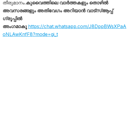
തീരുമാനം.
കുവൈത്തിലെ വാർത്തകളും തൊഴിൽ
അവസരങ്ങളും അതിവേഗം അറിയാൻ വാട്സ്ആപ്പ്
ഗ്രൂപ്പിൽ
അംഗമാകൂ
https://chat.whatsapp.com/J8DppBWsXPaA
oNLAwKnfF8?mode=gi_t