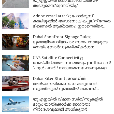
യുഎഇയിൽ ചൊവ്വാഴ്ച വരെ മഴ
തുടരുമെന്ന് മുന്നറിയിപ്പ്
Adnoc vessel attack; ഹോർമുസ്
കടലിടുക്കിൽ അഡ്‌നോക് കപ്പലിന് നേരെ
മിസൈൽ ആക്രമണം; ഇറാനെതിരെ
ശക്തമായ പ്രതിഷേധവുമായി യുഎഇ
Dubai Shopfront Signage Rules;
ദുബായിലെ വ്യാപാര സ്ഥാപനങ്ങളുടെ
നെയിം ബോർഡുകൾക്ക് കർശന
നിയന്ത്രണം; പുതിയ മാർഗനിർദ്ദേശങ്ങൾ
UAE Satellite Connectivity;
റേഞ്ചില്ലാത്ത സ്ഥലത്തും ഇനി ഫോൺ
‘ഫുൾ പവർ’! സാധാരണ ഫോണുകളെ
ഉപഗ്രഹവുമായി ബന്ധിപ്പിച്ച്
യുഎഇയുടെ വിപ്ലവം
Dubai Biker Stunt; റോഡിൽ
അഭ്യാസപ്രകടനം നടത്തുന്നവർ
സൂക്ഷിക്കുക! ദുബായിൽ ബൈക്ക്
യാത്രികന് എട്ടിന്റെ പണി നൽകി
പോലീസ്
യുഎഇയിൽ വിമാന സർവീസുകളിൽ
മാറ്റം; യാത്രക്കാർക്ക് ജാഗ്രതാ
നിർദേശവുമായി അധികൃതർ