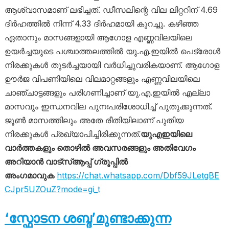
ആശ്വാസമാണ് ലഭിച്ചത്. ഡീസലിന്റെ വില ലിറ്ററിന് 4.69
ദിർഹത്തിൽ നിന്ന് 4.33 ദിർഹമായി കുറച്ചു. കഴിഞ്ഞ
ഏതാനും മാസങ്ങളായി ആഗോള എണ്ണവിലയിലെ
ഉയർച്ചയുടെ പശ്ചാത്തലത്തിൽ യു.എ.ഇയിൽ പെട്രോൾ
നിരക്കുകൾ തുടർച്ചയായി വർധിച്ചുവരികയാണ്. ആഗോള
ഊർജ വിപണിയിലെ വിലമാറ്റങ്ങളും എണ്ണവിലയിലെ
ചാഞ്ചാട്ടങ്ങളും പരിഗണിച്ചാണ് യു.എ.ഇയിൽ എല്ലാ
മാസവും ഇന്ധനവില പുനഃപരിശോധിച്ച് പുതുക്കുന്നത്.
ജൂൺ മാസത്തിലും അതേ രീതിയിലാണ് പുതിയ
നിരക്കുകൾ പ്രഖ്യാപിച്ചിരിക്കുന്നത്.
യുഎഇയിലെ
വാർത്തകളും തൊഴിൽ അവസരങ്ങളും അതിവേഗം
അറിയാൻ വാട്സ്ആപ്പ് ഗ്രൂപ്പിൽ
അംഗമാവുക
https://chat.whatsapp.com/Dbf59JLetgBE
CJpr5UZOuZ?mode=gi_t
‘സ്ഫോടന ശബ്ദ’മുണ്ടാക്കുന്ന