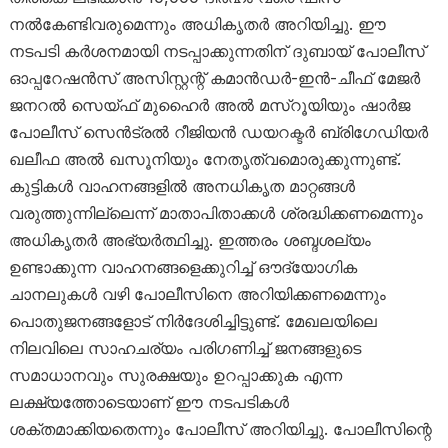
നൽകേണ്ടിവരുമെന്നും അധികൃതർ അറിയിച്ചു. ഈ
നടപടി കർശനമായി നടപ്പാക്കുന്നതിന് ദുബായ് പോലീസ്
ഓപ്പറേഷൻസ് അസിസ്റ്റന്റ് കമാൻഡർ-ഇൻ-ചീഫ് മേജർ
ജനറൽ സെയ്ഫ് മുഹൈർ അൽ മസ്‌റൂയിയും ഷാർജ
പോലീസ് സെൻട്രൽ റീജിയൻ ഡയറക്ടർ ബ്രിഗേഡിയർ
ഖലീഫ അൽ ഖസൂനിയും നേതൃത്വമൊരുക്കുന്നുണ്ട്.
കുട്ടികൾ വാഹനങ്ങളിൽ അനധികൃത മാറ്റങ്ങൾ
വരുത്തുന്നില്ലെന്ന് മാതാപിതാക്കൾ ശ്രദ്ധിക്കണമെന്നും
അധികൃതർ അഭ്യർത്ഥിച്ചു. ഇത്തരം ശബ്ദശല്യം
ഉണ്ടാക്കുന്ന വാഹനങ്ങളെക്കുറിച്ച് ഔദ്യോഗിക
ചാനലുകൾ വഴി പോലീസിനെ അറിയിക്കണമെന്നും
പൊതുജനങ്ങളോട് നിർദേശിച്ചിട്ടുണ്ട്. മേഖലയിലെ
നിലവിലെ സാഹചര്യം പരിഗണിച്ച് ജനങ്ങളുടെ
സമാധാനവും സുരക്ഷയും ഉറപ്പാക്കുക എന്ന
ലക്ഷ്യത്തോടെയാണ് ഈ നടപടികൾ
ശക്തമാക്കിയതെന്നും പോലീസ് അറിയിച്ചു. പോലീസിന്റെ