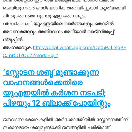
ചെയ്യുന്നവർ ഔദ്യോഗിക അറിയിപ്പുകൾ കൃത്യമായി
പിന്തുടരണമെന്നും യുഎഇ ഭരണകൂടം
വ്യക്തമാക്കി.
യുഎഇയിലെ വാർത്തകളും തൊഴിൽ
അവസരങ്ങളും അതിവേഗം അറിയാൻ വാട്സ്ആപ്പ്
ഗ്രൂപ്പിൽ
അംഗമാവുക
https://chat.whatsapp.com/Dbf59JLetgBE
CJpr5UZOuZ?mode=gi_t
‘സ്ഫോടന ശബ്ദ’മുണ്ടാക്കുന്ന
വാഹനങ്ങൾക്കെതിരെ
യുഎഇയിൽ കർശന നടപടി;
പിഴയും 12 ബ്ലാക്ക് പോയിന്റും
ജനവാസ മേഖലകളിൽ അർദ്ധരാത്രിയിൽ സ്ഫോടനത്തിന്
സമാനമായ ശബ്ദമുണ്ടാക്കി ജനങ്ങളിൽ പരിഭ്രാന്തി