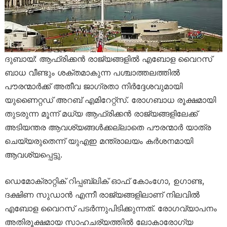
ദുബായ്: ആഫ്രിക്കൻ രാജ്യങ്ങളിൽ എബോള വൈറസ്
ബാധ വീണ്ടും ശക്തമാകുന്ന പശ്ചാത്തലത്തിൽ
പൗരന്മാർക്ക് അതീവ ജാഗ്രതാ നിർദ്ദേശവുമായി
യുണൈറ്റഡ് അറബ് എമിറേറ്റ്സ്. രോഗബാധ രൂക്ഷമായി
തുടരുന്ന മൂന്ന് മധ്യ ആഫ്രിക്കൻ രാജ്യങ്ങളിലേക്ക്
അടിയന്തര ആവശ്യങ്ങൾക്കല്ലാതെ പൗരന്മാർ യാത്ര
ചെയ്യരുതെന്ന് യുഎഇ മന്ത്രാലയം കർശനമായി
ആവശ്യപ്പെട്ടു.
ഡെമോക്രാറ്റിക് റിപ്പബ്ലിക് ഓഫ് കോംഗോ, ഉഗാണ്ട,
ദക്ഷിണ സുഡാൻ എന്നീ രാജ്യങ്ങളിലാണ് നിലവിൽ
എബോള വൈറസ് പടർന്നുപിടിക്കുന്നത്. രോഗവ്യാപനം
അതിരൂക്ഷമായ സാഹചര്യത്തിൽ ലോകാരോഗ്യ