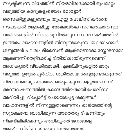
സൃഷ്ടിക്കുന്ന വിധത്തിൽ നിയമവിരുദ്ധമായി രൂപമാറ്റം
വരുത്തിയ കാറുകളുടെയും മോട്ടോർ
സൈക്കിളുകളുടെയും യുഎഇ പോലീസ് കർശന
നടപടികൾ ആരംഭിച്ചു. മേഖലയിലെ സംഘർഷാവസ്ഥ
വാർത്തകളിൽ നിറഞ്ഞുനിൽക്കുന്ന സാഹചര്യത്തിൽ
ഇത്തരം വാഹനങ്ങളിൽ നിന്നുണ്ടാകുന്ന ‘ബാക്ക് ഫയർ’
ശബ്ദങ്ങൾ പലരും മിസൈൽ ആക്രമണമോ സ്ഫോടനമോ
ആണെന്ന് തെറ്റിദ്ധരിച്ച് ഭീതിയിലായിരുന്നുവെന്ന്
അധികൃതർ വ്യക്തമാക്കി. എഞ്ചിനുകളിൽ മാറ്റം
വരുത്തി ഉദ്ദേശപൂർവ്വം ശക്തമായ ശബ്ദമുണ്ടാക്കുന്നത്
പ്രധാനമായും കൗമാരക്കാരും യുവാക്കളുമാണെന്ന്
അന്വേഷണത്തിൽ കണ്ടെത്തിയതായി പോലീസ്
അറിയിച്ചു. റിപ്പോർട്ട് ചെയ്യപ്പെട്ട ശബ്ദങ്ങൾ
വാഹനങ്ങളിൽ നിന്നുള്ളതാണെന്നും രാജ്യത്തിന്റെ
സുരക്ഷയെ ബാധിക്കുന്ന യാതൊരു ഭീഷണിയും
നിലവിലില്ലെന്നും അധികൃതർ ജനങ്ങളെ
ആശ്വസിപ്പിച്ചു. യുഎഇ പൂർണ്ണമായും