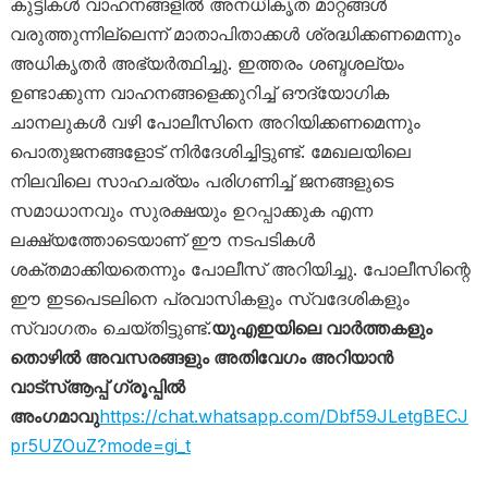
കുട്ടികൾ വാഹനങ്ങളിൽ അനധികൃത മാറ്റങ്ങൾ
വരുത്തുന്നില്ലെന്ന് മാതാപിതാക്കൾ ശ്രദ്ധിക്കണമെന്നും
അധികൃതർ അഭ്യർത്ഥിച്ചു. ഇത്തരം ശബ്ദശല്യം
ഉണ്ടാക്കുന്ന വാഹനങ്ങളെക്കുറിച്ച് ഔദ്യോഗിക
ചാനലുകൾ വഴി പോലീസിനെ അറിയിക്കണമെന്നും
പൊതുജനങ്ങളോട് നിർദേശിച്ചിട്ടുണ്ട്. മേഖലയിലെ
നിലവിലെ സാഹചര്യം പരിഗണിച്ച് ജനങ്ങളുടെ
സമാധാനവും സുരക്ഷയും ഉറപ്പാക്കുക എന്ന
ലക്ഷ്യത്തോടെയാണ് ഈ നടപടികൾ
ശക്തമാക്കിയതെന്നും പോലീസ് അറിയിച്ചു. പോലീസിന്റെ
ഈ ഇടപെടലിനെ പ്രവാസികളും സ്വദേശികളും
സ്വാഗതം ചെയ്തിട്ടുണ്ട്.
യുഎഇയിലെ വാർത്തകളും
തൊഴിൽ അവസരങ്ങളും അതിവേഗം അറിയാൻ
വാട്സ്ആപ്പ് ഗ്രൂപ്പിൽ
അംഗമാവു
https://chat.whatsapp.com/Dbf59JLetgBECJ
pr5UZOuZ?mode=gi_t