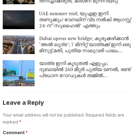
തനിച്ചാക്കരുത്, കർശന മുന്നറിയിപ്പ്
UAE summer end; യുഎഇ ഇനി
തണുക്കും! വേനലിന് വിട നൽകി ആഗസ്റ്റ്
24-ന് ‘സുഹൈൽ’ എത്തും
Dubai opens new bridge; കുരുക്കഴിക്കാൻ
‘അൽ ഖുദ്ര’; 7 മിനിറ്റ് യാത്രക്ക് ഇനി ഒരു
മിനുട്ട് മതി, പുതിയ നാലുവരി പാലം
സജ്ജം
യാത്ര ഇനി കൂടുതൽ എളുപ്പം;
ദുബായിൽ 260 മീറ്റർ പുതിയ ടണൽ, രണ്ട്
പ്രധാന റോഡുകൾ തമ്മിൽ
ബന്ധിപ്പിക്കും
Leave a Reply
Your email address will not be published.
Required fields are
marked
*
Comment
*