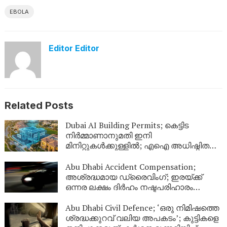
EBOLA
Editor Editor
Related Posts
Dubai AI Building Permits; കെട്ടിട
നിർമ്മാണാനുമതി ഇനി
മിനിറ്റുകൾക്കുള്ളിൽ; എഐ അധിഷ്ഠിത
സംവിധാനവുമായി ദുബായ്
മുൻസിപ്പാലിറ്റി
Abu Dhabi Accident Compensation;
അശ്രദ്ധമായ ഡ്രൈവിംഗ്; ഇരയ്ക്ക്
ഒന്നര ലക്ഷം ദിർഹം നഷ്ടപരിഹാരം
നൽകാൻ അബുദാബി കോടതി ഉത്തരവ്
Abu Dhabi Civil Defence; ‘ഒരു നിമിഷത്തെ
ശ്രദ്ധക്കുറവ് വലിയ അപകടം’; കുട്ടികളെ