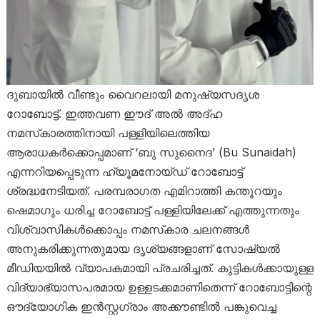
ദുബായിൽ വീണ്ടും വൈറലായി മനുഷ്യസദൃശ
റോബോട്ട്. ഇത്തവണ ഈദ് അൽ അദ്ഹ
നമസ്‌കാരത്തിനായി പള്ളിയിലെത്തിയ
ആരാധകർക്കൊപ്പമാണ് ‘ബു സുനൈദ’ (Bu Sunaidah)
എന്നറിയപ്പെടുന്ന ഹ്യൂമനോയ്ഡ് റോബോട്ട്
ശ്രദ്ധനേടിയത്. പരമ്പരാഗത എമിറാത്തി കന്തൂറയും
ഷെമാഗും ധരിച്ച റോബോട്ട് പള്ളിയിലേക്ക് എത്തുന്നതും
വിശ്വാസികൾക്കൊപ്പം നമസ്‌കാര ചലനങ്ങൾ
അനുകരിക്കുന്നതുമായ ദൃശ്യങ്ങളാണ് സോഷ്യൽ
മീഡിയയിൽ വ്യാപകമായി പ്രചരിച്ചത്. കുട്ടികൾക്കായുള്ള
വിദ്യാഭ്യാസപരമായ ഉള്ളടക്കമാണിതെന്ന് റോബോട്ടിന്റെ
ഔദ്യോഗിക ഇൻസ്റ്റഗ്രാം അക്കൗണ്ടിൽ പങ്കുവെച്ച