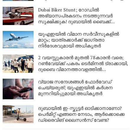
ഉപഗ്രഹവുമായി ബന്ധിപ്പിച്ച്
യുഎഇയുടെ വിപ്ലവം
Dubai Biker Stunt; റോഡിൽ
അഭ്യാസപ്രകടനം നടത്തുന്നവർ
സൂക്ഷിക്കുക! ദുബായിൽ ബൈക്ക്
യാത്രികന് എട്ടിന്റെ പണി നൽകി
പോലീസ്
യുഎഇയിൽ വിമാന സർവീസുകളിൽ
മാറ്റം; യാത്രക്കാർക്ക് ജാഗ്രതാ
നിർദേശവുമായി അധികൃതർ
2 വയസ്സുകാരൻ മുതൽ 78കാരൻ വരെ;
റൺവേയ്ക്ക് പകരം ടെർമിനൽ ട്രാക്കായി,
ദുബൈ വിമാനത്താവളത്തിൽ
‘മല്ലത്തോൺ’ ആവേശം!
വ്യാജ സന്ദേശങ്ങൾ ഫോർവേഡ്
ചെയ്യരുത്; യുഎഇയിൽ കർശന
മുന്നറിയിപ്പുമായി അധികൃതർ
ദുബായിൽ ഇ-സ്കൂട്ടർ ഓടിക്കാനാണോ?
പെർമിറ്റ് എങ്ങനെ നേടാം, ആർക്കൊക്കെ
ഡ്രൈവിങ് ലൈസൻസ് വേണ്ട?