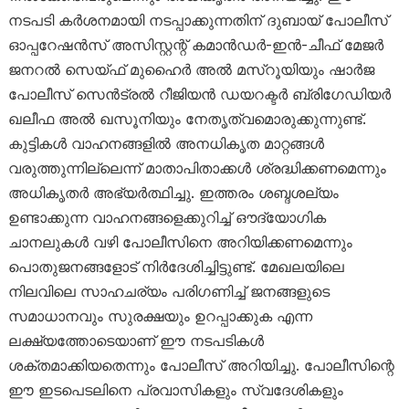
നടപടി കർശനമായി നടപ്പാക്കുന്നതിന് ദുബായ് പോലീസ്
ഓപ്പറേഷൻസ് അസിസ്റ്റന്റ് കമാൻഡർ-ഇൻ-ചീഫ് മേജർ
ജനറൽ സെയ്ഫ് മുഹൈർ അൽ മസ്‌റൂയിയും ഷാർജ
പോലീസ് സെൻട്രൽ റീജിയൻ ഡയറക്ടർ ബ്രിഗേഡിയർ
ഖലീഫ അൽ ഖസൂനിയും നേതൃത്വമൊരുക്കുന്നുണ്ട്.
കുട്ടികൾ വാഹനങ്ങളിൽ അനധികൃത മാറ്റങ്ങൾ
വരുത്തുന്നില്ലെന്ന് മാതാപിതാക്കൾ ശ്രദ്ധിക്കണമെന്നും
അധികൃതർ അഭ്യർത്ഥിച്ചു. ഇത്തരം ശബ്ദശല്യം
ഉണ്ടാക്കുന്ന വാഹനങ്ങളെക്കുറിച്ച് ഔദ്യോഗിക
ചാനലുകൾ വഴി പോലീസിനെ അറിയിക്കണമെന്നും
പൊതുജനങ്ങളോട് നിർദേശിച്ചിട്ടുണ്ട്. മേഖലയിലെ
നിലവിലെ സാഹചര്യം പരിഗണിച്ച് ജനങ്ങളുടെ
സമാധാനവും സുരക്ഷയും ഉറപ്പാക്കുക എന്ന
ലക്ഷ്യത്തോടെയാണ് ഈ നടപടികൾ
ശക്തമാക്കിയതെന്നും പോലീസ് അറിയിച്ചു. പോലീസിന്റെ
ഈ ഇടപെടലിനെ പ്രവാസികളും സ്വദേശികളും