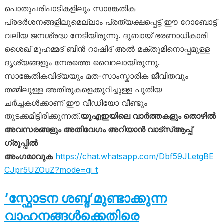
പൊതുപരിപാടികളിലും സാങ്കേതിക
പ്രദർശനങ്ങളിലുമെല്ലാം പ്രത്യക്ഷപ്പെട്ട് ഈ റോബോട്ട്
വലിയ ജനശ്രദ്ധ നേടിയിരുന്നു. ദുബായ് ഭരണാധികാരി
ശൈഖ് മുഹമ്മദ് ബിൻ റാഷിദ് അൽ മക്തൂമിനൊപ്പമുള്ള
ദൃശ്യങ്ങളും നേരത്തെ വൈറലായിരുന്നു.
സാങ്കേതികവിദ്യയും മത-സാംസ്കാരിക ജീവിതവും
തമ്മിലുള്ള അതിരുകളെക്കുറിച്ചുള്ള പുതിയ
ചർച്ചകൾക്കാണ് ഈ വീഡിയോ വീണ്ടും
തുടക്കമിട്ടിരിക്കുന്നത്.
യുഎഇയിലെ വാർത്തകളും തൊഴിൽ
അവസരങ്ങളും അതിവേഗം അറിയാൻ വാട്സ്ആപ്പ്
ഗ്രൂപ്പിൽ
അംഗമാവുക
https://chat.whatsapp.com/Dbf59JLetgBE
CJpr5UZOuZ?mode=gi_t
‘സ്ഫോടന ശബ്ദ’മുണ്ടാക്കുന്ന
വാഹനങ്ങൾക്കെതിരെ