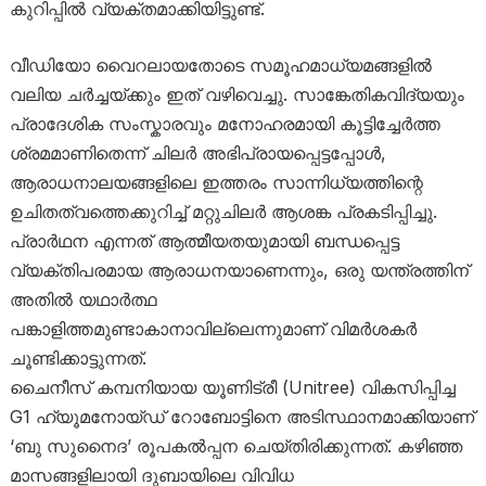
കുറിപ്പിൽ വ്യക്തമാക്കിയിട്ടുണ്ട്.
വീഡിയോ വൈറലായതോടെ സമൂഹമാധ്യമങ്ങളിൽ
വലിയ ചർച്ചയ്ക്കും ഇത് വഴിവെച്ചു. സാങ്കേതികവിദ്യയും
പ്രാദേശിക സംസ്കാരവും മനോഹരമായി കൂട്ടിച്ചേർത്ത
ശ്രമമാണിതെന്ന് ചിലർ അഭിപ്രായപ്പെട്ടപ്പോൾ,
ആരാധനാലയങ്ങളിലെ ഇത്തരം സാന്നിധ്യത്തിന്റെ
ഉചിതത്വത്തെക്കുറിച്ച് മറ്റുചിലർ ആശങ്ക പ്രകടിപ്പിച്ചു.
പ്രാർഥന എന്നത് ആത്മീയതയുമായി ബന്ധപ്പെട്ട
വ്യക്തിപരമായ ആരാധനയാണെന്നും, ഒരു യന്ത്രത്തിന്
അതിൽ യഥാർത്ഥ
പങ്കാളിത്തമുണ്ടാകാനാവില്ലെന്നുമാണ് വിമർശകർ
ചൂണ്ടിക്കാട്ടുന്നത്.
ചൈനീസ് കമ്പനിയായ യൂണിട്രീ (Unitree) വികസിപ്പിച്ച
G1 ഹ്യൂമനോയ്ഡ് റോബോട്ടിനെ അടിസ്ഥാനമാക്കിയാണ്
‘ബു സുനൈദ’ രൂപകൽപ്പന ചെയ്തിരിക്കുന്നത്. കഴിഞ്ഞ
മാസങ്ങളിലായി ദുബായിലെ വിവിധ