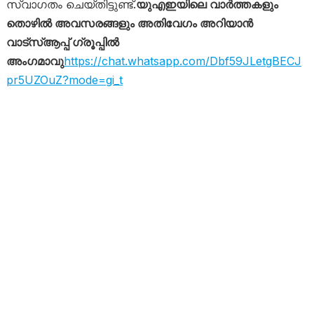
സ്വാഗതം ചെയ്തിട്ടുണ്ട്.
യുഎഇയിലെ വാർത്തകളും
തൊഴിൽ അവസരങ്ങളും അതിവേഗം അറിയാൻ
വാട്സ്ആപ്പ് ഗ്രൂപ്പിൽ
അംഗമാവു
https://chat.whatsapp.com/Dbf59JLetgBECJ
pr5UZOuZ?mode=gi_t