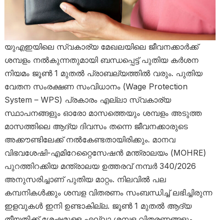
യുഎഇയിലെ സ്വകാര്യ മേഖലയിലെ ജീവനക്കാർക്ക്
ശമ്പളം നൽകുന്നതുമായി ബന്ധപ്പെട്ട് പുതിയ കർശന
നിയമം ജൂൺ 1 മുതൽ പ്രാബല്യത്തിൽ വരും. പുതിയ
വേതന സംരക്ഷണ സംവിധാനം (Wage Protection
System – WPS) പ്രകാരം എല്ലാ സ്വകാര്യ
സ്ഥാപനങ്ങളും ഓരോ മാസത്തെയും ശമ്പളം അടുത്ത
മാസത്തിലെ ആദ്യ ദിവസം തന്നെ ജീവനക്കാരുടെ
അക്കൗണ്ടിലേക്ക് നൽകേണ്ടതായിരിക്കും. മാനവ
വിഭവശേഷി-എമിറേറ്റൈസേഷൻ മന്ത്രാലയം (MOHRE)
പുറത്തിറക്കിയ മന്ത്രാലയ ഉത്തരവ് നമ്പർ 340/2026
അനുസരിച്ചാണ് പുതിയ മാറ്റം. നിലവിൽ പല
കമ്പനികൾക്കും ശമ്പള വിതരണം സംബന്ധിച്ച് ലഭിച്ചിരുന്ന
ഇളവുകൾ ഇനി ഉണ്ടാകില്ല. ജൂൺ 1 മുതൽ ആദ്യ
തീയതിക്ക് ശേഷമുള്ള എല്ലാ ശമ്പള വിതരണങ്ങളും