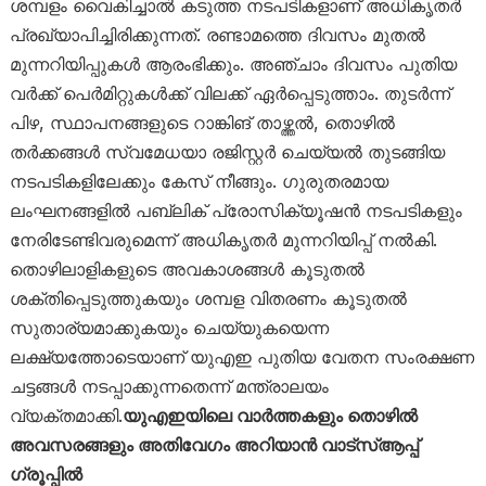
ശമ്പളം വൈകിച്ചാൽ കടുത്ത നടപടികളാണ് അധികൃതർ
പ്രഖ്യാപിച്ചിരിക്കുന്നത്. രണ്ടാമത്തെ ദിവസം മുതൽ
മുന്നറിയിപ്പുകൾ ആരംഭിക്കും. അഞ്ചാം ദിവസം പുതിയ
വർക്ക് പെർമിറ്റുകൾക്ക് വിലക്ക് ഏർപ്പെടുത്താം. തുടർന്ന്
പിഴ, സ്ഥാപനങ്ങളുടെ റാങ്കിങ് താഴ്ത്തൽ, തൊഴിൽ
തർക്കങ്ങൾ സ്വമേധയാ രജിസ്റ്റർ ചെയ്യൽ തുടങ്ങിയ
നടപടികളിലേക്കും കേസ് നീങ്ങും. ഗുരുതരമായ
ലംഘനങ്ങളിൽ പബ്ലിക് പ്രോസിക്യൂഷൻ നടപടികളും
നേരിടേണ്ടിവരുമെന്ന് അധികൃതർ മുന്നറിയിപ്പ് നൽകി.
തൊഴിലാളികളുടെ അവകാശങ്ങൾ കൂടുതൽ
ശക്തിപ്പെടുത്തുകയും ശമ്പള വിതരണം കൂടുതൽ
സുതാര്യമാക്കുകയും ചെയ്യുകയെന്ന
ലക്ഷ്യത്തോടെയാണ് യുഎഇ പുതിയ വേതന സംരക്ഷണ
ചട്ടങ്ങൾ നടപ്പാക്കുന്നതെന്ന് മന്ത്രാലയം
വ്യക്തമാക്കി.
യുഎഇയിലെ വാർത്തകളും തൊഴിൽ
അവസരങ്ങളും അതിവേഗം അറിയാൻ വാട്സ്ആപ്പ്
ഗ്രൂപ്പിൽ