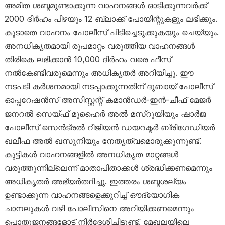
അമിത ശബ്ദമുണ്ടാക്കുന്ന വാഹനങ്ങൾ ഓടിക്കുന്നവർക്ക്
2000 ദിർഹം പിഴയും 12 ബ്ലാക്ക് പോയിന്റുകളും ലഭിക്കും.
കൂടാതെ വാഹനം പോലീസ് പിടിച്ചെടുക്കുകയും ചെയ്യും.
അനധികൃതമായി രൂപമാറ്റം വരുത്തിയ വാഹനങ്ങൾ
തിരികെ ലഭിക്കാൻ 10,000 ദിർഹം വരെ ഫീസ്
നൽകേണ്ടിവരുമെന്നും അധികൃതർ അറിയിച്ചു. ഈ
നടപടി കർശനമായി നടപ്പാക്കുന്നതിന് ദുബായ് പോലീസ്
ഓപ്പറേഷൻസ് അസിസ്റ്റന്റ് കമാൻഡർ-ഇൻ-ചീഫ് മേജർ
ജനറൽ സെയ്ഫ് മുഹൈർ അൽ മസ്‌റൂയിയും ഷാർജ
പോലീസ് സെൻട്രൽ റീജിയൻ ഡയറക്ടർ ബ്രിഗേഡിയർ
ഖലീഫ അൽ ഖസൂനിയും നേതൃത്വമൊരുക്കുന്നുണ്ട്.
കുട്ടികൾ വാഹനങ്ങളിൽ അനധികൃത മാറ്റങ്ങൾ
വരുത്തുന്നില്ലെന്ന് മാതാപിതാക്കൾ ശ്രദ്ധിക്കണമെന്നും
അധികൃതർ അഭ്യർത്ഥിച്ചു. ഇത്തരം ശബ്ദശല്യം
ഉണ്ടാക്കുന്ന വാഹനങ്ങളെക്കുറിച്ച് ഔദ്യോഗിക
ചാനലുകൾ വഴി പോലീസിനെ അറിയിക്കണമെന്നും
പൊതുജനങ്ങളോട് നിർദേശിച്ചിട്ടുണ്ട്. മേഖലയിലെ