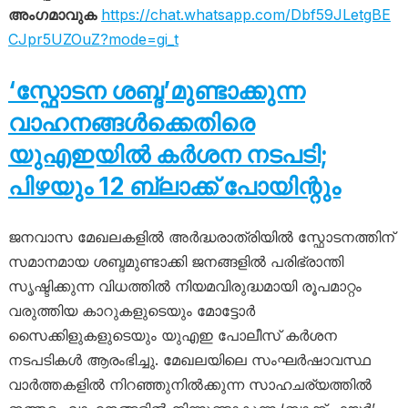
അംഗമാവുക
https://chat.whatsapp.com/Dbf59JLetgBE
CJpr5UZOuZ?mode=gi_t
‘സ്ഫോടന ശബ്ദ’മുണ്ടാക്കുന്ന
വാഹനങ്ങൾക്കെതിരെ
യുഎഇയിൽ കർശന നടപടി;
പിഴയും 12 ബ്ലാക്ക് പോയിന്റും
ജനവാസ മേഖലകളിൽ അർദ്ധരാത്രിയിൽ സ്ഫോടനത്തിന്
സമാനമായ ശബ്ദമുണ്ടാക്കി ജനങ്ങളിൽ പരിഭ്രാന്തി
സൃഷ്ടിക്കുന്ന വിധത്തിൽ നിയമവിരുദ്ധമായി രൂപമാറ്റം
വരുത്തിയ കാറുകളുടെയും മോട്ടോർ
സൈക്കിളുകളുടെയും യുഎഇ പോലീസ് കർശന
നടപടികൾ ആരംഭിച്ചു. മേഖലയിലെ സംഘർഷാവസ്ഥ
വാർത്തകളിൽ നിറഞ്ഞുനിൽക്കുന്ന സാഹചര്യത്തിൽ