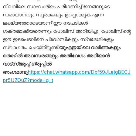
നിലവിലെ സാഹചര്യം പരിഗണിച്ച് ജനങ്ങളുടെ
സമാധാനവും സുരക്ഷയും ഉറപ്പാക്കുക എന്ന
ലക്ഷ്യത്തോടെയാണ് ഈ നടപടികൾ
ശക്തമാക്കിയതെന്നും പോലീസ് അറിയിച്ചു. പോലീസിന്റെ
ഈ ഇടപെടലിനെ പ്രവാസികളും സ്വദേശികളും
സ്വാഗതം ചെയ്തിട്ടുണ്ട്.
യുഎഇയിലെ വാർത്തകളും
തൊഴിൽ അവസരങ്ങളും അതിവേഗം അറിയാൻ
വാട്സ്ആപ്പ് ഗ്രൂപ്പിൽ
അംഗമാവു
https://chat.whatsapp.com/Dbf59JLetgBECJ
pr5UZOuZ?mode=gi_t