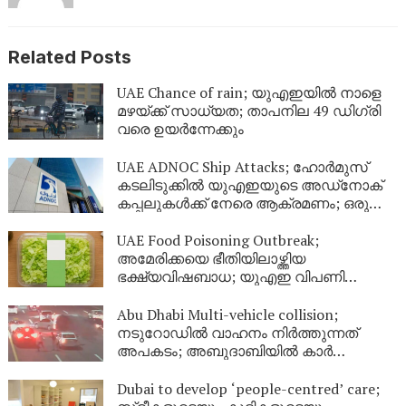
Related Posts
UAE Chance of rain; യുഎഇയിൽ നാളെ
മഴയ്ക്ക് സാധ്യത; താപനില 49 ഡിഗ്രി
വരെ ഉയർന്നേക്കും
UAE ADNOC Ship Attacks; ഹോർമുസ്
കടലിടുക്കിൽ യുഎഇയുടെ അഡ്‌നോക്
കപ്പലുകൾക്ക് നേരെ ആക്രമണം; ഒരു
മരണം, 20 പേർക്ക് പരിക്കേറ്റു
UAE Food Poisoning Outbreak;
അമേരിക്കയെ ഭീതിയിലാഴ്ത്തിയ
ഭക്ഷ്യവിഷബാധ; യുഎഇ വിപണി
സുരക്ഷിതമാണെന്ന് അധികൃതർ
Abu Dhabi Multi-vehicle collision;
നടുറോഡിൽ വാഹനം നിർത്തുന്നത്
അപകടം; അബുദാബിയിൽ കാർ
തലകീഴായി മറിഞ്ഞ് വൻ അപകടം
Dubai to develop ‘people-centred’ care;