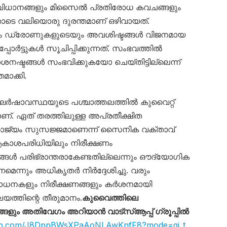
ധാനങ്ങളും മിസൈൽ പ്രതിരോധ കവചങ്ങളും
ോടെ വലിയൊരു ദുരന്തമാണ് ഒഴിവായത്.
യും ഡ്രോണുകളുടെയും അവശിഷ്ടങ്ങൾ വിജനമായ
ോർട്ടുകൾ സൂചിപ്പിക്കുന്നത്. സംഭവത്തിൽ
നഷ്ടങ്ങൾ സംഭവിക്കുകയോ ചെയ്തിട്ടില്ലെന്ന്
ാക്കി.
ർഷാവസ്ഥയുടെ പശ്ചാത്തലത്തിൽ കുവൈറ്റ്
. ഏത് തരത്തിലുള്ള അപ്രതീക്ഷിത
ാജ്യം സുസജ്ജമാണെന്ന് സൈനിക വക്താവ്
ആകാശപരിധിയിലും നിരീക്ഷണം
ങ്ങൾ പരിഭ്രാന്തരാകേണ്ടതില്ലെന്നും ഔദ്യോഗിക
ണമെന്നും അധികൃതർ നിർദ്ദേശിച്ചു. വരും
ോധനകളും നിരീക്ഷണങ്ങളും കർശനമായി
യത്തിന്റെ തീരുമാനം.
കുവൈത്തിലെ
ും അതിവേഗം അറിയാൻ വാട്സ്ആപ്പ് ഗ്രൂപ്പിൽ
sapp.com/J8DppBWsXPaAoNLAwKnfF8?mode=gi_t