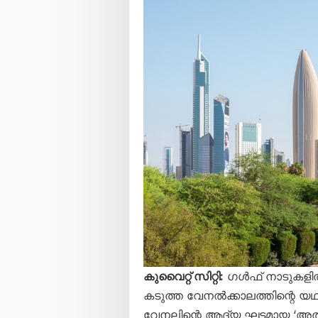
കുവൈറ്റ് സിറ്റി:
ഗൾഫ് നാടുകളിൽ
കടുത്ത വേനൽക്കാലത്തിന്റെ യ
വേനലിന്റെ ആദ്യ ഘട്ടമായ ‘അ