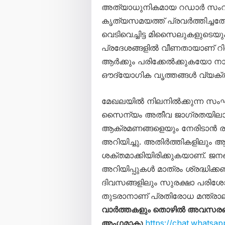
അത്യാധുനികമായ റഡാർ സംവി
കൃത്യസമയത്ത് പ്രവർത്തിച്ചത
വെടിവെച്ചിട്ട മിസൈലുകളുടെ
പ്രദേശങ്ങളിൽ വീണതായാണ് റിപ്പ
ആർക്കും പരിക്കേൽക്കുകയോ നാശ
ഔദ്യോഗിക വൃത്തങ്ങൾ വ്യക്തമ
മേഖലയിൽ നിലനിൽക്കുന്ന സംഘ
സൈന്യം അതീവ ജാഗ്രതയിലാണ്
ആക്രമണങ്ങളെയും നേരിടാൻ ര
അറിയിച്ചു. അതിർത്തികളിലും 
ശക്തമാക്കിയിരിക്കുകയാണ്. ജന
അറിയിപ്പുകൾ മാത്രം ശ്രദ്ധിക്ക
ദിവസങ്ങളിലും സുരക്ഷാ പരിശ
തുടരാനാണ് പ്രതിരോധ മന്ത്രാല
വാർത്തകളും തൊഴിൽ അവസരങ്ങള
അംഗമാകൂ
https://chat.what