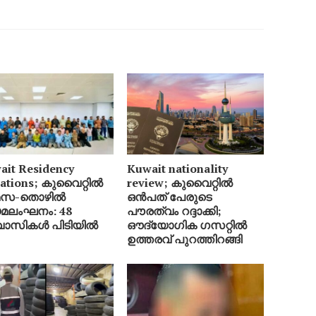
ait Residency
Kuwait nationality
lations; കുവൈറ്റിൽ
review; കുവൈറ്റിൽ
മസ-തൊഴിൽ
ഒൻപത് പേരുടെ
മലംഘനം: 48
പൗരത്വം റദ്ദാക്കി;
വാസികൾ പിടിയിൽ
ഔദ്യോഗിക ഗസറ്റിൽ
ഉത്തരവ് പുറത്തിറങ്ങി