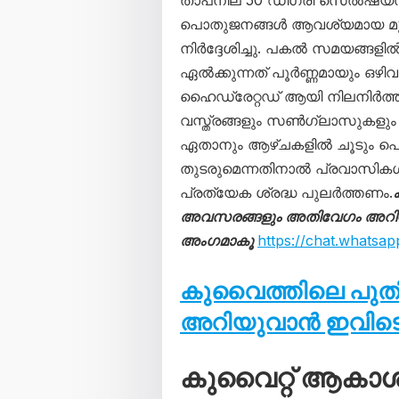
താപനില 50 ഡിഗ്രി സെൽഷ്യസി
പൊതുജനങ്ങൾ ആവശ്യമായ മു
നിർദ്ദേശിച്ചു. പകൽ സമയങ്ങളിൽ, പ
ഏൽക്കുന്നത് പൂർണ്ണമായും ഒഴിവാ
ഹൈഡ്രേറ്റഡ് ആയി നിലനിർത്താന
വസ്ത്രങ്ങളും സൺഗ്ലാസുകളും ധര
ഏതാനും ആഴ്ചകളിൽ ചൂടും പൊ
തുടരുമെന്നതിനാൽ പ്രവാസിക
പ്രത്യേക ശ്രദ്ധ പുലർത്തണം.
അവസരങ്ങളും അതിവേഗം അറിയാൻ
അംഗമാകൂ
https://chat.what
കുവൈത്തിലെ പു
അറിയുവാൻ ഇവിടെ 
കുവൈറ്റ് ആകാ