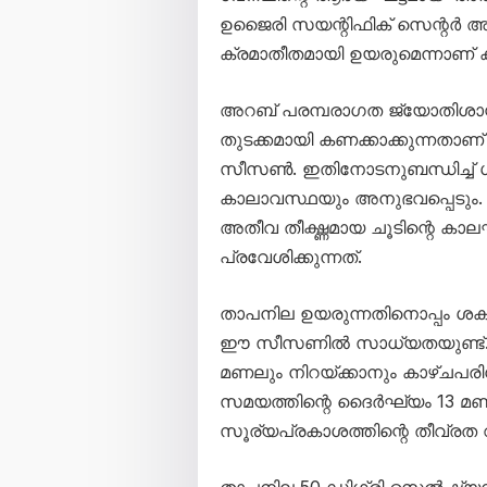
ഉജൈരി സയന്റിഫിക് സെന്റർ അറ
ക്രമാതീതമായി ഉയരുമെന്നാണ് കാ
അറബ് പരമ്പരാഗത ജ്യോതിശാസ്ത
തുടക്കമായി കണക്കാക്കുന്നതാ
സീസൺ. ഇതിനോടനുബന്ധിച്ച് 
കാലാവസ്ഥയും അനുഭവപ്പെടും. 
അതീവ തീക്ഷ്ണമായ ചൂടിന്റെ കാല
പ്രവേശിക്കുന്നത്.
താപനില ഉയരുന്നതിനൊപ്പം ശക്ത
ഈ സീസണിൽ സാധ്യതയുണ്ട്. 
മണലും നിറയ്ക്കാനും കാഴ്ചപര
സമയത്തിന്റെ ദൈർഘ്യം 13 മണി
സൂര്യപ്രകാശത്തിന്റെ തീവ്രത 