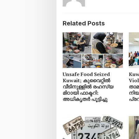
Related Posts
Unsafe Food Seized
Kuw
Kuwait; കുവൈറ്റിൽ
Vio
വീടിനുള്ളിൽ രഹസ്യ
താ
മിഠായി ഫാക്ടറി:
നിയ
അധികൃതർ പൂട്ടിച്ചു
പ്ര