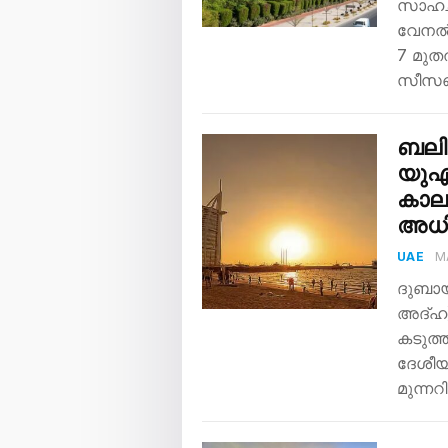
സാഹചര
വേനൽക
7 മുത
സീസൺ
ബലി
യുഎ
കാലാ
അധ
UAE
M
ദുബാ
അദ്ഹ
കടുത്
ദേശീയ
മുന്നറ