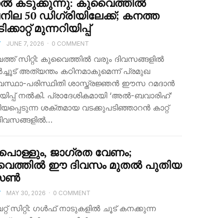
ൽ കടുക്കുന്നു: കുവൈത്തിൽ
ില 50 ഡിഗ്രിയിലേക്ക്; കനത്ത
്കാറ്റ് മുന്നറിയിപ്പ്
T
JUNE 7, 2026
·
0 COMMENT
്ത് സിറ്റി: കുവൈത്തിൽ വരും ദിവസങ്ങളിൽ
്ചൂട് അത്യന്തം കഠിനമാകുമെന്ന് പ്രമുഖ
വസ്ഥാ-പരിസ്ഥിതി ശാസ്ത്രജ്ഞൻ ഈസ റമദാൻ
റിയിപ്പ് നൽകി. പ്രാദേശികമായി ‘അൽ-ബവാരിഹ്’
യപ്പെടുന്ന ശക്തമായ വടക്കുപടിഞ്ഞാറൻ കാറ്റ്
ദിവസങ്ങളിൽ…
ടുപൊള്ളും, ജാ​ഗ്രത വേണം;
ൈത്തിൽ ഈ ദിവസം മുതൽ പുതിയ
സൺ
T
MAY 30, 2026
·
0 COMMENT
റ് സിറ്റി: ഗൾഫ് നാടുകളിൽ ചൂട് കനക്കുന്ന