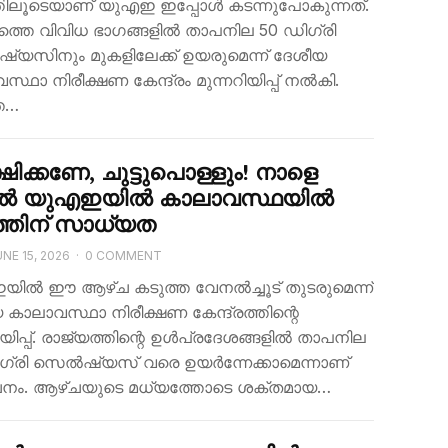
്തിലൂടെയാണ് യുഎഇ ഇപ്പോൾ കടന്നുപോകുന്നത്.
ത്തെ വിവിധ ഭാഗങ്ങളിൽ താപനില 50 ഡിഗ്രി
യസിനും മുകളിലേക്ക് ഉയരുമെന്ന് ദേശീയ
്ഥാ നിരീക്ഷണ കേന്ദ്രം മുന്നറിയിപ്പ് നൽകി.
ത…
ഷിക്കണേ, ചുട്ടുപൊള്ളും! നാളെ
ൽ യുഎഇയിൽ കാലാവസ്ഥയിൽ
റത്തിന് സാധ്യത
NE 15, 2026
·
0 COMMENT
ിൽ ഈ ആഴ്ച കടുത്ത വേനൽച്ചൂട് തുടരുമെന്ന്
 കാലാവസ്ഥാ നിരീക്ഷണ കേന്ദ്രത്തിന്റെ
ിയിപ്പ്. രാജ്യത്തിന്റെ ഉൾപ്രദേശങ്ങളിൽ താപനില
ഗ്രി സെൽഷ്യസ് വരെ ഉയർന്നേക്കാമെന്നാണ്
ചനം. ആഴ്ചയുടെ മധ്യത്തോടെ ശക്തമായ…