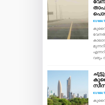
വേന
താപന
പൊടിക
KUWAI
കുവൈത
വേനൽച
കാലാ
മുന്ന
എന്നറി
വരും 
ചുട്
കുവ
സീ
KUWAI
കുവൈറ്