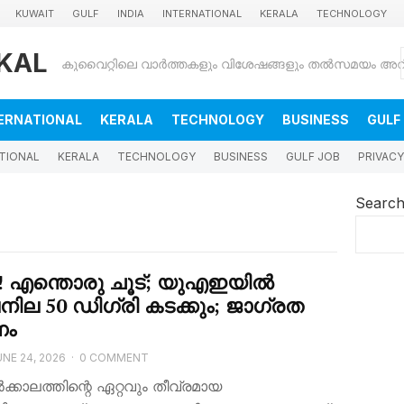
KUWAIT
GULF
INDIA
INTERNATIONAL
KERALA
TECHNOLOGY
KAL
ERNATIONAL
KERALA
TECHNOLOGY
BUSINESS
GULF
TIONAL
KERALA
TECHNOLOGY
BUSINESS
GULF JOB
PRIVACY
Searc
 എന്തൊരു ചൂട്; യുഎഇയിൽ
ില 50 ഡിഗ്രി കടക്കും; ജാ​ഗ്രത
ണം
UNE 24, 2026
·
0 COMMENT
്കാലത്തിന്റെ ഏറ്റവും തീവ്രമായ