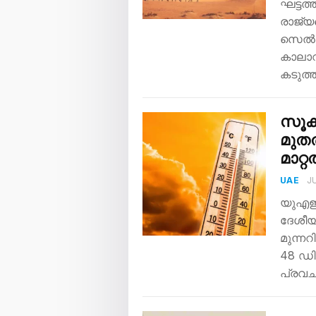
ഘട്ടത
രാജ്യ
സെൽഷ്
കാലാവസ
കടുത്
സൂക്
മുത
മാറ്
UAE
JU
യുഎഇയ
ദേശീയ
മുന്നറ
48 ഡി
പ്രവ