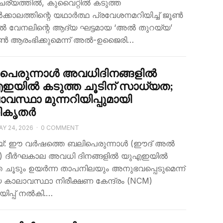
്യത്തിൽ, കുവൈറ്റിൽ കടുത്ത
്കാലത്തിന്റെ യഥാർത്ഥ പ്രവേശനമറിയിച്ച് ജൂൺ
ൽ വേനലിന്റെ ആദ്യ ഘട്ടമായ ‘അൽ തുറയ്യ’
 ആരംഭിക്കുമെന്ന് അൽ-ഉജൈരി…
പെരുന്നാൾ അവധിദിനങ്ങളിൽ
ഇയിൽ കടുത്ത ചൂടിന് സാധ്യത;
വസ്ഥാ മുന്നറിയിപ്പുമായി
ികൃതർ
AY 24, 2026
·
0 COMMENT
യ്: ഈ വർഷത്തെ ബലിപെരുന്നാൾ (ഈദ് അൽ
) ദീർഘകാല അവധി ദിനങ്ങളിൽ യുഎഇയിൽ
ത ചൂടും ഉയർന്ന താപനിലയും അനുഭവപ്പെടുമെന്ന്
 കാലാവസ്ഥാ നിരീക്ഷണ കേന്ദ്രം (NCM)
ിയിപ്പ് നൽകി.…