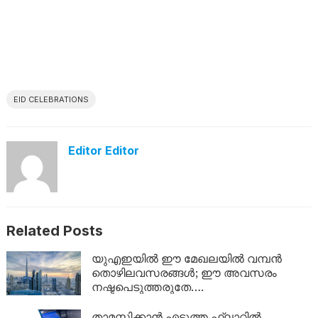
EID CELEBRATIONS
Editor Editor
Related Posts
യുഎഇയിൽ ഈ മേഖലയിൽ വമ്പൻ
തൊഴിലവസരങ്ങൾ; ഈ അവസരം
നഷ്ടപെടുത്തരുതേ….
താമസിക്കാൻ എടുത്ത ഫ്ലാറ്റിൽ