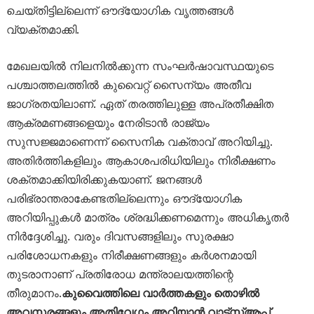
ചെയ്തിട്ടില്ലെന്ന് ഔദ്യോഗിക വൃത്തങ്ങൾ
വ്യക്തമാക്കി.
മേഖലയിൽ നിലനിൽക്കുന്ന സംഘർഷാവസ്ഥയുടെ
പശ്ചാത്തലത്തിൽ കുവൈറ്റ് സൈന്യം അതീവ
ജാഗ്രതയിലാണ്. ഏത് തരത്തിലുള്ള അപ്രതീക്ഷിത
ആക്രമണങ്ങളെയും നേരിടാൻ രാജ്യം
സുസജ്ജമാണെന്ന് സൈനിക വക്താവ് അറിയിച്ചു.
അതിർത്തികളിലും ആകാശപരിധിയിലും നിരീക്ഷണം
ശക്തമാക്കിയിരിക്കുകയാണ്. ജനങ്ങൾ
പരിഭ്രാന്തരാകേണ്ടതില്ലെന്നും ഔദ്യോഗിക
അറിയിപ്പുകൾ മാത്രം ശ്രദ്ധിക്കണമെന്നും അധികൃതർ
നിർദ്ദേശിച്ചു. വരും ദിവസങ്ങളിലും സുരക്ഷാ
പരിശോധനകളും നിരീക്ഷണങ്ങളും കർശനമായി
തുടരാനാണ് പ്രതിരോധ മന്ത്രാലയത്തിന്റെ
തീരുമാനം.
കുവൈത്തിലെ വാർത്തകളും തൊഴിൽ
അവസരങ്ങളും അതിവേഗം അറിയാൻ വാട്സ്ആപ്പ്