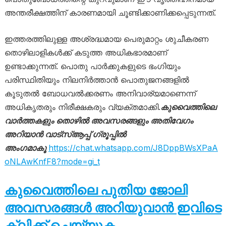
അന്തരീക്ഷത്തിന് കാരണമായി ചൂണ്ടിക്കാണിക്കപ്പെടുന്നത്.
ഇത്തരത്തിലുള്ള അശ്രദ്ധമായ പെരുമാറ്റം ശുചീകരണ
തൊഴിലാളികൾക്ക് കടുത്ത അധികഭാരമാണ്
ഉണ്ടാക്കുന്നത്. പൊതു പാർക്കുകളുടെ ഭംഗിയും
പരിസ്ഥിതിയും നിലനിർത്താൻ പൊതുജനങ്ങളിൽ
കൂടുതൽ ബോധവൽക്കരണം അനിവാര്യമാണെന്ന്
അധികൃതരും നിരീക്ഷകരും വ്യക്തമാക്കി.
കുവൈത്തിലെ
വാർത്തകളും തൊഴിൽ അവസരങ്ങളും അതിവേഗം
അറിയാൻ വാട്സ്ആപ്പ് ഗ്രൂപ്പിൽ
അംഗമാകൂ
https://chat.whatsapp.com/J8DppBWsXPaA
oNLAwKnfF8?mode=gi_t
കുവൈത്തിലെ പുതിയ ജോലി
അവസരങ്ങൾ അറിയുവാൻ ഇവിടെ
ക്ലിക്ക് ചെയ്യുക