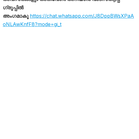
ഗ്രൂപ്പിൽ
അംഗമാകൂ
https://chat.whatsapp.com/J8DppBWsXPaA
oNLAwKnfF8?mode=gi_t