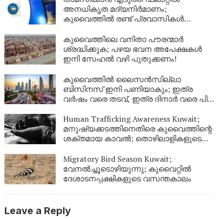
അനധികൃത മദ്യനിർമാണം;
കുവൈത്തിൽ രണ്ട് പ്രവാസികൾ
അറസ്റ്റിൽ
കുവൈത്തിലെ വനിതാ പൗരന്മാർ
ശ്രദ്ധിക്കുക; പഴയ ഭവന അപേക്ഷകൾ
ഇനി സേഹൽ വഴി പുതുക്കണം!
കുവൈത്തിൽ ലൈസൻസില്ലാ
ബിസിനസ് ഇനി പണിയാകും; ഇത്ര
വർഷം വരെ തടവ്, ഇത്ര ദിനാർ വരെ പിഴ,
പ്രവാസികൾക്ക് നാടുകടത്തലും!
Human Trafficking Awareness Kuwait;
മനുഷ്യക്കടത്തിനെതിരെ കുവൈത്തിന്റെ
ശക്തമായ കാവൽ; തൊഴിലാളികളുടെ
അവകാശ സംരക്ഷണത്തിന് ഊന്നൽ
Migratory Bird Season Kuwait;
വേനൽച്ചൂടൊഴിയുന്നു; കുവൈറ്റിൽ
ദേശാടനപ്പക്ഷികളുടെ വസന്തകാലം
Leave a Reply