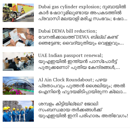
ഡിഫൻസ്
Dubai gas cylinder explosion; ദുബായിൽ
കാർ ഷോറൂമിലുണ്ടായ അപകടത്തിൽ
പ്രവാസി മലയാളി മരിച്ച സംഭവം; ഷോറൂം
അടച്ചു
Dubai DEWA bill reduction;
വേനൽക്കാലത്ത് DEWA ബില്ല് കണ്ട്
ഞെട്ടേണ്ട; വൈദ്യുതിയും വെള്ളവും
ലാഭിക്കാൻ ഇതാ 9 എളുപ്പവഴികൾ
UAE Indian passport renewal;
യുഎഇയിൽ ഇന്ത്യൻ പാസ്‌പോർട്ട്
പുതുക്കണോ? പുതിയ കേന്ദ്രങ്ങൾ,
ഫീസ്, ബുക്കിംഗ് രീതി; പ്രവാസികൾ
അറിയേണ്ടതെല്ലാം
Al Ain Clock Roundabout; പഴയ
പ്രതാപവും പുത്തൻ ശൈലിയും; അൽ
ഐനിന്റെ ഹൃദയമിടിപ്പായിരുന്ന ക്ലോക്ക്
ടവർ ഇനി പുതിയ രൂപത്തിൽ
ശമ്പളം കിട്ടിയില്ലേ? ജോലി
സംബന്ധമായ തർക്കങ്ങൾക്ക്
യുഎഇയിൽ ഇനി പരിഹാരം അതിവേഗം!