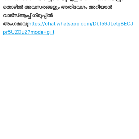
തൊഴിൽ അവസരങ്ങളും അതിവേഗം അറിയാൻ
വാട്സ്ആപ്പ് ഗ്രൂപ്പിൽ
അംഗമാവു
https://chat.whatsapp.com/Dbf59JLetgBECJ
pr5UZOuZ?mode=gi_t