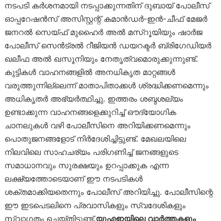
നടപടി കർശനമായി നടപ്പാക്കുന്നതിന് ദുബായ് പോലീസ്
ഓപ്പറേഷൻസ് അസിസ്റ്റന്റ് കമാൻഡർ-ഇൻ-ചീഫ് മേജർ
ജനറൽ സെയ്ഫ് മുഹൈർ അൽ മസ്‌റൂയിയും ഷാർജ
പോലീസ് സെൻട്രൽ റീജിയൻ ഡയറക്ടർ ബ്രിഗേഡിയർ
ഖലീഫ അൽ ഖസൂനിയും നേതൃത്വമൊരുക്കുന്നുണ്ട്.
കുട്ടികൾ വാഹനങ്ങളിൽ അനധികൃത മാറ്റങ്ങൾ
വരുത്തുന്നില്ലെന്ന് മാതാപിതാക്കൾ ശ്രദ്ധിക്കണമെന്നും
അധികൃതർ അഭ്യർത്ഥിച്ചു. ഇത്തരം ശബ്ദശല്യം
ഉണ്ടാക്കുന്ന വാഹനങ്ങളെക്കുറിച്ച് ഔദ്യോഗിക
ചാനലുകൾ വഴി പോലീസിനെ അറിയിക്കണമെന്നും
പൊതുജനങ്ങളോട് നിർദേശിച്ചിട്ടുണ്ട്. മേഖലയിലെ
നിലവിലെ സാഹചര്യം പരിഗണിച്ച് ജനങ്ങളുടെ
സമാധാനവും സുരക്ഷയും ഉറപ്പാക്കുക എന്ന
ലക്ഷ്യത്തോടെയാണ് ഈ നടപടികൾ
ശക്തമാക്കിയതെന്നും പോലീസ് അറിയിച്ചു. പോലീസിന്റെ
ഈ ഇടപെടലിനെ പ്രവാസികളും സ്വദേശികളും
സ്വാഗതം ചെയ്തിട്ടുണ്ട്.
യുഎഇയിലെ വാർത്തകളും