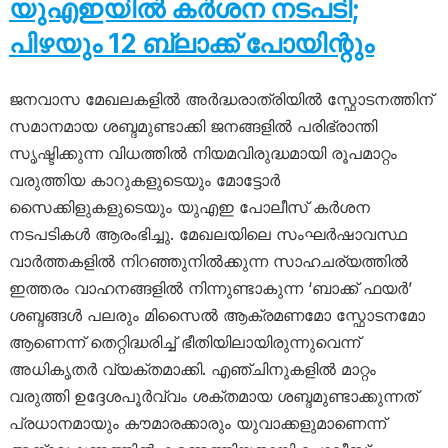
യുഎഇയിൽ കർശന നടപടി;
പിഴയും 12 ബ്ലാക്ക് പോയിന്റും
ജനവാസ മേഖലകളിൽ അർദ്ധരാത്രിയിൽ സ്ഫോടനത്തിന്
സമാനമായ ശബ്ദമുണ്ടാക്കി ജനങ്ങളിൽ പരിഭ്രാന്തി
സൃഷ്ടിക്കുന്ന വിധത്തിൽ നിയമവിരുദ്ധമായി രൂപമാറ്റം
വരുത്തിയ കാറുകളുടെയും മോട്ടോർ
സൈക്കിളുകളുടെയും യുഎഇ പോലീസ് കർശന
നടപടികൾ ആരംഭിച്ചു. മേഖലയിലെ സംഘർഷാവസ്ഥ
വാർത്തകളിൽ നിറഞ്ഞുനിൽക്കുന്ന സാഹചര്യത്തിൽ
ഇത്തരം വാഹനങ്ങളിൽ നിന്നുണ്ടാകുന്ന ‘ബാക്ക് ഫയർ’
ശബ്ദങ്ങൾ പലരും മിസൈൽ ആക്രമണമോ സ്ഫോടനമോ
ആണെന്ന് തെറ്റിദ്ധരിച്ച് ഭീതിയിലായിരുന്നുവെന്ന്
അധികൃതർ വ്യക്തമാക്കി. എഞ്ചിനുകളിൽ മാറ്റം
വരുത്തി ഉദ്ദേശപൂർവ്വം ശക്തമായ ശബ്ദമുണ്ടാക്കുന്നത്
പ്രധാനമായും കൗമാരക്കാരും യുവാക്കളുമാണെന്ന്