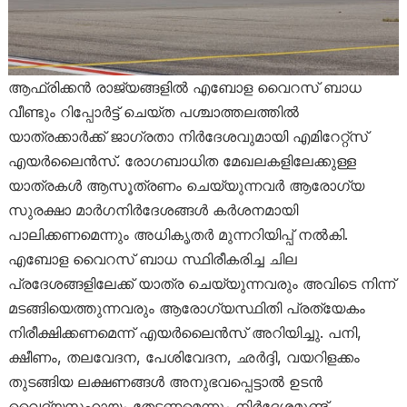
ആഫ്രിക്കൻ രാജ്യങ്ങളിൽ എബോള വൈറസ് ബാധ
വീണ്ടും റിപ്പോർട്ട് ചെയ്ത പശ്ചാത്തലത്തിൽ
യാത്രക്കാർക്ക് ജാഗ്രതാ നിർദേശവുമായി എമിറേറ്റ്സ്
എയർലൈൻസ്. രോഗബാധിത മേഖലകളിലേക്കുള്ള
യാത്രകൾ ആസൂത്രണം ചെയ്യുന്നവർ ആരോഗ്യ
സുരക്ഷാ മാർഗനിർദേശങ്ങൾ കർശനമായി
പാലിക്കണമെന്നും അധികൃതർ മുന്നറിയിപ്പ് നൽകി.
എബോള വൈറസ് ബാധ സ്ഥിരീകരിച്ച ചില
പ്രദേശങ്ങളിലേക്ക് യാത്ര ചെയ്യുന്നവരും അവിടെ നിന്ന്
മടങ്ങിയെത്തുന്നവരും ആരോഗ്യസ്ഥിതി പ്രത്യേകം
നിരീക്ഷിക്കണമെന്ന് എയർലൈൻസ് അറിയിച്ചു. പനി,
ക്ഷീണം, തലവേദന, പേശിവേദന, ഛർദ്ദി, വയറിളക്കം
തുടങ്ങിയ ലക്ഷണങ്ങൾ അനുഭവപ്പെട്ടാൽ ഉടൻ
വൈദ്യസഹായം തേടണമെന്നും നിർദേശമുണ്ട്.