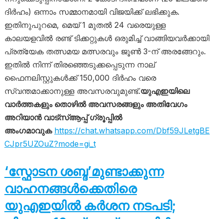
ദിർഹം) ഒന്നാം സമ്മാനമായി വിജയിക്ക് ലഭിക്കുക.
ഇതിനുപുറമെ, മെയ് 1 മുതൽ 24 വരെയുള്ള
കാലയളവിൽ രണ്ട് ടിക്കറ്റുകൾ ഒരുമിച്ച് വാങ്ങിയവർക്കായി
പ്രത്യേക തത്സമയ മത്സരവും ജൂൺ 3-ന് അരങ്ങേറും.
ഇതിൽ നിന്ന് തിരഞ്ഞെടുക്കപ്പെടുന്ന നാല്
ഫൈനലിസ്റ്റുകൾക്ക് 150,000 ദിർഹം വരെ
സ്വന്തമാക്കാനുള്ള അവസരവുമുണ്ട്.
യുഎഇയിലെ
വാർത്തകളും തൊഴിൽ അവസരങ്ങളും അതിവേഗം
അറിയാൻ വാട്സ്ആപ്പ് ഗ്രൂപ്പിൽ
അംഗമാവുക
https://chat.whatsapp.com/Dbf59JLetgBE
CJpr5UZOuZ?mode=gi_t
‘സ്ഫോടന ശബ്ദ’മുണ്ടാക്കുന്ന
വാഹനങ്ങൾക്കെതിരെ
യുഎഇയിൽ കർശന നടപടി;