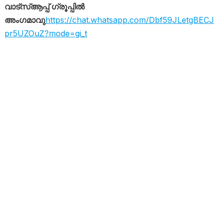
വാട്സ്ആപ്പ് ഗ്രൂപ്പിൽ
അംഗമാവു
https://chat.whatsapp.com/Dbf59JLetgBECJ
pr5UZOuZ?mode=gi_t