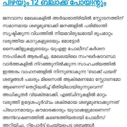
പിഴയും 12 ബ്ലാക്ക് പോയിന്റും
ജനവാസ മേഖലകളിൽ അർദ്ധരാത്രിയിൽ സ്ഫോടനത്തിന്
സമാനമായ ശബ്ദമുണ്ടാക്കി ജനങ്ങളിൽ പരിഭ്രാന്തി
സൃഷ്ടിക്കുന്ന വിധത്തിൽ നിയമവിരുദ്ധമായി രൂപമാറ്റം
വരുത്തിയ കാറുകളുടെയും മോട്ടോർ
സൈക്കിളുകളുടെയും യുഎഇ പോലീസ് കർശന
നടപടികൾ ആരംഭിച്ചു. മേഖലയിലെ സംഘർഷാവസ്ഥ
വാർത്തകളിൽ നിറഞ്ഞുനിൽക്കുന്ന സാഹചര്യത്തിൽ
ഇത്തരം വാഹനങ്ങളിൽ നിന്നുണ്ടാകുന്ന ‘ബാക്ക് ഫയർ’
ശബ്ദങ്ങൾ പലരും മിസൈൽ ആക്രമണമോ സ്ഫോടനമോ
ആണെന്ന് തെറ്റിദ്ധരിച്ച് ഭീതിയിലായിരുന്നുവെന്ന്
അധികൃതർ വ്യക്തമാക്കി. എഞ്ചിനുകളിൽ മാറ്റം
വരുത്തി ഉദ്ദേശപൂർവ്വം ശക്തമായ ശബ്ദമുണ്ടാക്കുന്നത്
പ്രധാനമായും കൗമാരക്കാരും യുവാക്കളുമാണെന്ന്
അന്വേഷണത്തിൽ കണ്ടെത്തിയതായി പോലീസ്
അറിയിച്ചു. റിപ്പോർട്ട് ചെയ്യപ്പെട്ട ശബ്ദങ്ങൾ