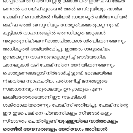
ഓപ്പറേഷൻസ് അസിസ്റ്റന്റ് കമാൻഡർ-ഇൻ-ചീഫ് മേജർ
ജനറൽ സെയ്ഫ് മുഹൈർ അൽ മസ്‌റൂയിയും ഷാർജ
പോലീസ് സെൻട്രൽ റീജിയൻ ഡയറക്ടർ ബ്രിഗേഡിയർ
ഖലീഫ അൽ ഖസൂനിയും നേതൃത്വമൊരുക്കുന്നുണ്ട്.
കുട്ടികൾ വാഹനങ്ങളിൽ അനധികൃത മാറ്റങ്ങൾ
വരുത്തുന്നില്ലെന്ന് മാതാപിതാക്കൾ ശ്രദ്ധിക്കണമെന്നും
അധികൃതർ അഭ്യർത്ഥിച്ചു. ഇത്തരം ശബ്ദശല്യം
ഉണ്ടാക്കുന്ന വാഹനങ്ങളെക്കുറിച്ച് ഔദ്യോഗിക
ചാനലുകൾ വഴി പോലീസിനെ അറിയിക്കണമെന്നും
പൊതുജനങ്ങളോട് നിർദേശിച്ചിട്ടുണ്ട്. മേഖലയിലെ
നിലവിലെ സാഹചര്യം പരിഗണിച്ച് ജനങ്ങളുടെ
സമാധാനവും സുരക്ഷയും ഉറപ്പാക്കുക എന്ന
ലക്ഷ്യത്തോടെയാണ് ഈ നടപടികൾ
ശക്തമാക്കിയതെന്നും പോലീസ് അറിയിച്ചു. പോലീസിന്റെ
ഈ ഇടപെടലിനെ പ്രവാസികളും സ്വദേശികളും
സ്വാഗതം ചെയ്തിട്ടുണ്ട്.
യുഎഇയിലെ വാർത്തകളും
തൊഴിൽ അവസരങ്ങളും അതിവേഗം അറിയാൻ