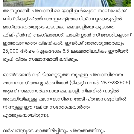
അബുദാബി: പ്രവാസി മലയാളി ഉൾപ്പെടെ നാല് പേർക്ക്
ബിഗ് ടിക്കറ്റ് പ്രതിവാര ഇലക്ട്രോണിക് നറുക്കെടുപ്പിൽ
ഭാഗ്യദേവതയുടെ കടാക്ഷം. മലയാളിയെ കൂടാതെ
ഫിലിപ്പീൻസ്, ബംഗ്ലാദേശ്, പാകിസ്താൻ സ്വദേശികളാണ്
ഇത്തവണത്തെ വിജയികൾ. ഇവർക്ക് ഓരോരുത്തർക്കും
25,000 ദിർഹം (ഏകദേശം 6.5 ലക്ഷത്തിലധികം ഇന്ത്യൻ
രൂപ) വീതം സമ്മാനമായി ലഭിക്കും.
ഓൺലൈൻ വഴി ടിക്കറ്റെടുത്ത യുഎഇ പ്രവാസിയായ
ഷാനവാസ് അബ്ദുൾറഹിമാൻ (ടിക്കറ്റ് നമ്പർ: 287-233906)
ആണ് സമ്മാനാർഹനായ മലയാളി. നിലവിൽ നാട്ടിൽ
അവധിയിലുള്ള ഷാനവാസിനെ തേടി പ്രവാസഭൂമിയിൽ
നിന്നുള്ള ഈ വലിയ സന്തോഷവാർത്ത
എത്തുകയായിരുന്നു.
വർഷങ്ങളുടെ കാത്തിരിപ്പിനും പ്രയത്നത്തിനും