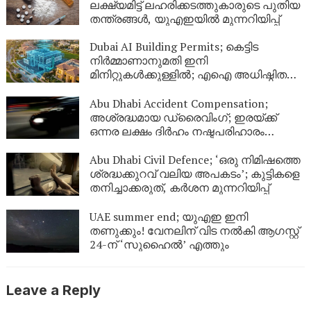
ലക്ഷ്യമിട്ട് ലഹരിക്കടത്തുകാരുടെ പുതിയ
തന്ത്രങ്ങൾ, യുഎഇയിൽ മുന്നറിയിപ്പ്
Dubai AI Building Permits; കെട്ടിട
നിർമ്മാണാനുമതി ഇനി
മിനിറ്റുകൾക്കുള്ളിൽ; എഐ അധിഷ്ഠിത
സംവിധാനവുമായി ദുബായ്
മുൻസിപ്പാലിറ്റി
Abu Dhabi Accident Compensation;
അശ്രദ്ധമായ ഡ്രൈവിംഗ്; ഇരയ്ക്ക്
ഒന്നര ലക്ഷം ദിർഹം നഷ്ടപരിഹാരം
നൽകാൻ അബുദാബി കോടതി ഉത്തരവ്
Abu Dhabi Civil Defence; ‘ഒരു നിമിഷത്തെ
ശ്രദ്ധക്കുറവ് വലിയ അപകടം’; കുട്ടികളെ
തനിച്ചാക്കരുത്, കർശന മുന്നറിയിപ്പ്
UAE summer end; യുഎഇ ഇനി
തണുക്കും! വേനലിന് വിട നൽകി ആഗസ്റ്റ്
24-ന് ‘സുഹൈൽ’ എത്തും
Leave a Reply