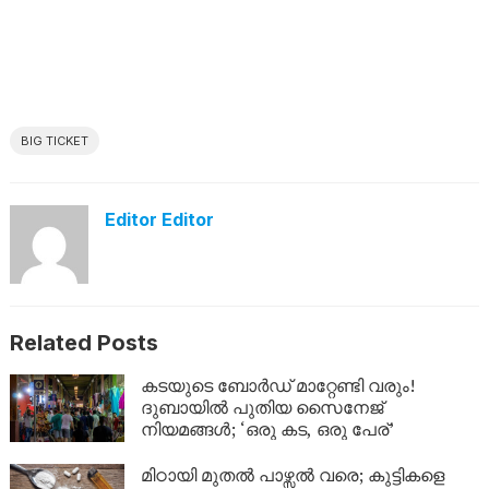
BIG TICKET
Editor Editor
Related Posts
കടയുടെ ബോർഡ് മാറ്റേണ്ടി വരും!
ദുബായിൽ പുതിയ സൈനേജ്
നിയമങ്ങൾ; ‘ഒരു കട, ഒരു പേര്’
മിഠായി മുതൽ പാഴ്സൽ വരെ; കുട്ടികളെ