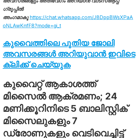
അവസരങ്ങളും അതിവേഗം അറിയാൻ വാട്സ്ആപ്പ്
ഗ്രൂപ്പിൽ
അംഗമാകൂ
https://chat.whatsapp.com/J8DppBWsXPaA
oNLAwKnfF8?mode=gi_t
കുവൈത്തിലെ പുതിയ ജോലി
അവസരങ്ങൾ അറിയുവാൻ ഇവിടെ
ക്ലിക്ക് ചെയ്യുക
കുവൈറ്റ് ആകാശത്ത്
മിസൈൽ ആക്രമണം; 24
മണിക്കൂറിനിടെ 5 ബാലിസ്റ്റിക്
മിസൈലുകളും 7
ഡ്രോണുകളും വെടിവെച്ചിട്ട്