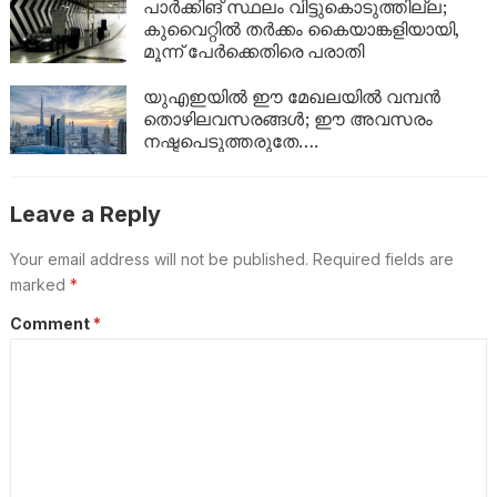
പാർക്കിങ് സ്ഥലം വിട്ടുകൊടുത്തില്ല;
കുവൈറ്റിൽ തർക്കം കൈയാങ്കളിയായി,
മൂന്ന് പേർക്കെതിരെ പരാതി
യുഎഇയിൽ ഈ മേഖലയിൽ വമ്പൻ
തൊഴിലവസരങ്ങൾ; ഈ അവസരം
നഷ്ടപെടുത്തരുതേ….
Leave a Reply
Your email address will not be published.
Required fields are
marked
*
Comment
*