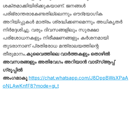
ശക്തമാക്കിയിരിക്കുകയാണ്. ജനങ്ങൾ
പരിഭ്രാന്തരാകേണ്ടതില്ലെന്നും ഔദ്യോഗിക
അറിയിപ്പുകൾ മാത്രം ശ്രദ്ധിക്കണമെന്നും അധികൃതർ
നിർദ്ദേശിച്ചു. വരും ദിവസങ്ങളിലും സുരക്ഷാ
പരിശോധനകളും നിരീക്ഷണങ്ങളും കർശനമായി
തുടരാനാണ് പ്രതിരോധ മന്ത്രാലയത്തിന്റെ
തീരുമാനം.
കുവൈത്തിലെ വാർത്തകളും തൊഴിൽ
അവസരങ്ങളും അതിവേഗം അറിയാൻ വാട്സ്ആപ്പ്
ഗ്രൂപ്പിൽ
അംഗമാകൂ
https://chat.whatsapp.com/J8DppBWsXPaA
oNLAwKnfF8?mode=gi_t