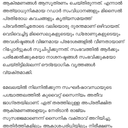
ആക്രമണങ്ങൾ ആസൂത്രണം ചെയ്തിരുന്നത്. എന്നാൽ
അത്യാധുനികമായ റഡാർ സംവിധാനങ്ങളും മിസൈൽ
പ്രതിരോധ കവചങ്ങളും കൃത്യസമയത്ത്
പ്രവർത്തിച്ചതോടെ വലിയൊരു ദുരന്തമാണ് ഒഴിവായത്.
വെടിവെച്ചിട്ട മിസൈലുകളുടെയും ഡ്രോണുകളുടെയും
അവശിഷ്ടങ്ങൾ വിജനമായ പ്രദേശങ്ങളിൽ വീണതായാണ്
റിപ്പോർട്ടുകൾ സൂചിപ്പിക്കുന്നത്. സംഭവത്തിൽ ആർക്കും
പരിക്കേൽക്കുകയോ നാശനഷ്ടങ്ങൾ സംഭവിക്കുകയോ
ചെയ്തിട്ടില്ലെന്ന് ഔദ്യോഗിക വൃത്തങ്ങൾ
വ്യക്തമാക്കി.
മേഖലയിൽ നിലനിൽക്കുന്ന സംഘർഷാവസ്ഥയുടെ
പശ്ചാത്തലത്തിൽ കുവൈറ്റ് സൈന്യം അതീവ
ജാഗ്രതയിലാണ്. ഏത് തരത്തിലുള്ള അപ്രതീക്ഷിത
ആക്രമണങ്ങളെയും നേരിടാൻ രാജ്യം
സുസജ്ജമാണെന്ന് സൈനിക വക്താവ് അറിയിച്ചു.
അതിർത്തികളിലും ആകാശപരിധിയിലും നിരീക്ഷണം