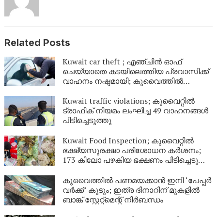
Related Posts
Kuwait car theft ; എഞ്ചിൻ ഓഫ്
ചെയ്യാതെ കടയിലെത്തിയ പ്രവാസിക്ക്
വാഹനം നഷ്ടമായി; കുവൈത്തില്‍
മോഷണം മിനിറ്റുകൾക്കുള്ളിൽ
Kuwait traffic violations; കുവൈറ്റിൽ
ട്രാഫിക് നിയമം ലംഘിച്ച 49 വാഹനങ്ങൾ
പിടിച്ചെടുത്തു
Kuwait Food Inspection; കുവൈറ്റിൽ
ഭക്ഷ്യസുരക്ഷാ പരിശോധന കർശനം;
173 കിലോ പഴകിയ ഭക്ഷണം പിടിച്ചെടുത്ത്
നശിപ്പിച്ചു
കുവൈത്തിൽ പണമയക്കാൻ ഇനി ‘പേപ്പർ
വർക്ക്’ കൂടും; ഇത്ര ദിനാറിന് മുകളിൽ
ബാങ്ക് സ്റ്റേറ്റ്മെന്റ് നിർബന്ധം