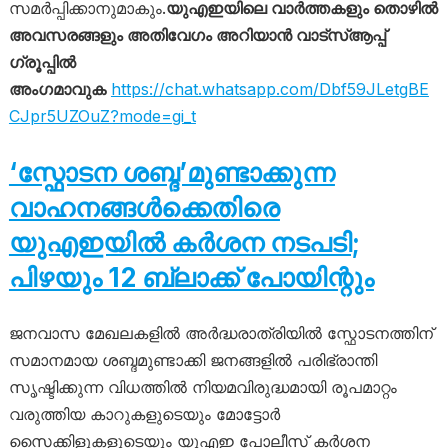
സമർപ്പിക്കാനുമാകും.
യുഎഇയിലെ വാർത്തകളും തൊഴിൽ
അവസരങ്ങളും അതിവേഗം അറിയാൻ വാട്സ്ആപ്പ്
ഗ്രൂപ്പിൽ
അംഗമാവുക
https://chat.whatsapp.com/Dbf59JLetgBE
CJpr5UZOuZ?mode=gi_t
‘സ്ഫോടന ശബ്ദ’മുണ്ടാക്കുന്ന
വാഹനങ്ങൾക്കെതിരെ
യുഎഇയിൽ കർശന നടപടി;
പിഴയും 12 ബ്ലാക്ക് പോയിന്റും
ജനവാസ മേഖലകളിൽ അർദ്ധരാത്രിയിൽ സ്ഫോടനത്തിന്
സമാനമായ ശബ്ദമുണ്ടാക്കി ജനങ്ങളിൽ പരിഭ്രാന്തി
സൃഷ്ടിക്കുന്ന വിധത്തിൽ നിയമവിരുദ്ധമായി രൂപമാറ്റം
വരുത്തിയ കാറുകളുടെയും മോട്ടോർ
സൈക്കിളുകളുടെയും യുഎഇ പോലീസ് കർശന