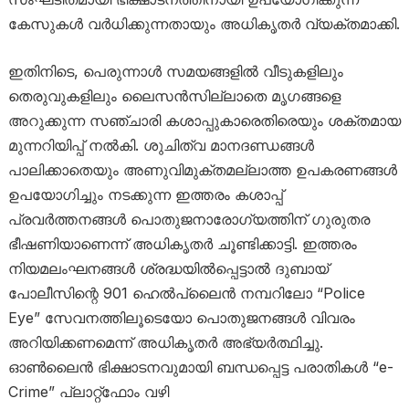
കേസുകൾ വർധിക്കുന്നതായും അധികൃതർ വ്യക്തമാക്കി.
ഇതിനിടെ, പെരുന്നാൾ സമയങ്ങളിൽ വീടുകളിലും
തെരുവുകളിലും ലൈസൻസില്ലാതെ മൃഗങ്ങളെ
അറുക്കുന്ന സഞ്ചാരി കശാപ്പുകാരെതിരെയും ശക്തമായ
മുന്നറിയിപ്പ് നൽകി. ശുചിത്വ മാനദണ്ഡങ്ങൾ
പാലിക്കാതെയും അണുവിമുക്തമല്ലാത്ത ഉപകരണങ്ങൾ
ഉപയോഗിച്ചും നടക്കുന്ന ഇത്തരം കശാപ്പ്
പ്രവർത്തനങ്ങൾ പൊതുജനാരോഗ്യത്തിന് ഗുരുതര
ഭീഷണിയാണെന്ന് അധികൃതർ ചൂണ്ടിക്കാട്ടി. ഇത്തരം
നിയമലംഘനങ്ങൾ ശ്രദ്ധയിൽപ്പെട്ടാൽ ദുബായ്
പോലീസിന്റെ 901 ഹെൽപ്‌ലൈൻ നമ്പറിലോ “Police
Eye” സേവനത്തിലൂടെയോ പൊതുജനങ്ങൾ വിവരം
അറിയിക്കണമെന്ന് അധികൃതർ അഭ്യർത്ഥിച്ചു.
ഓൺലൈൻ ഭിക്ഷാടനവുമായി ബന്ധപ്പെട്ട പരാതികൾ “e-
Crime” പ്ലാറ്റ്‌ഫോം വഴി