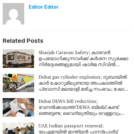
Editor Editor
Related Posts
Sharjah Caravan Safety; കാരവൻ
ഉപയോഗിക്കുന്നവർക്ക് കർശന സുരക്ഷാ
നിർദ്ദേശങ്ങളുമായി ഷാർജ സിവിൽ
ഡിഫൻസ്
Dubai gas cylinder explosion; ദുബായിൽ
കാർ ഷോറൂമിലുണ്ടായ അപകടത്തിൽ
പ്രവാസി മലയാളി മരിച്ച സംഭവം; ഷോറൂം
അടച്ചു
Dubai DEWA bill reduction;
വേനൽക്കാലത്ത് DEWA ബില്ല് കണ്ട്
ഞെട്ടേണ്ട; വൈദ്യുതിയും വെള്ളവും
ലാഭിക്കാൻ ഇതാ 9 എളുപ്പവഴികൾ
UAE Indian passport renewal;
യുഎഇയിൽ ഇന്ത്യൻ പാസ്‌പോർട്ട്