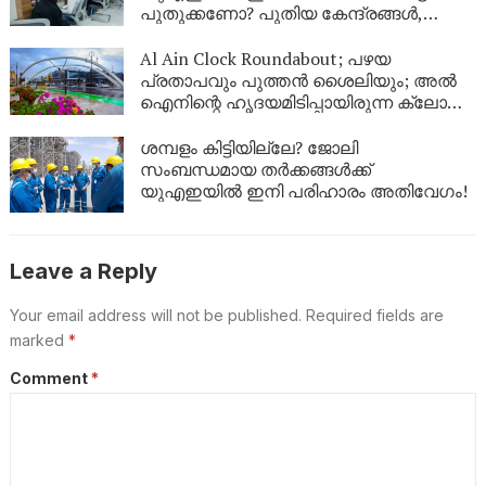
പുതുക്കണോ? പുതിയ കേന്ദ്രങ്ങൾ,
ഫീസ്, ബുക്കിംഗ് രീതി; പ്രവാസികൾ
അറിയേണ്ടതെല്ലാം
Al Ain Clock Roundabout; പഴയ
പ്രതാപവും പുത്തൻ ശൈലിയും; അൽ
ഐനിന്റെ ഹൃദയമിടിപ്പായിരുന്ന ക്ലോക്ക്
ടവർ ഇനി പുതിയ രൂപത്തിൽ
ശമ്പളം കിട്ടിയില്ലേ? ജോലി
സംബന്ധമായ തർക്കങ്ങൾക്ക്
യുഎഇയിൽ ഇനി പരിഹാരം അതിവേഗം!
Leave a Reply
Your email address will not be published.
Required fields are
marked
*
Comment
*