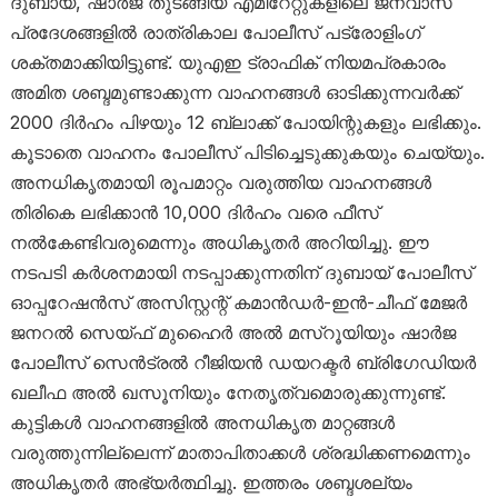
ദുബായ്, ഷാർജ തുടങ്ങിയ എമിറേറ്റുകളിലെ ജനവാസ
പ്രദേശങ്ങളിൽ രാത്രികാല പോലീസ് പട്രോളിംഗ്
ശക്തമാക്കിയിട്ടുണ്ട്. യുഎഇ ട്രാഫിക് നിയമപ്രകാരം
അമിത ശബ്ദമുണ്ടാക്കുന്ന വാഹനങ്ങൾ ഓടിക്കുന്നവർക്ക്
2000 ദിർഹം പിഴയും 12 ബ്ലാക്ക് പോയിന്റുകളും ലഭിക്കും.
കൂടാതെ വാഹനം പോലീസ് പിടിച്ചെടുക്കുകയും ചെയ്യും.
അനധികൃതമായി രൂപമാറ്റം വരുത്തിയ വാഹനങ്ങൾ
തിരികെ ലഭിക്കാൻ 10,000 ദിർഹം വരെ ഫീസ്
നൽകേണ്ടിവരുമെന്നും അധികൃതർ അറിയിച്ചു. ഈ
നടപടി കർശനമായി നടപ്പാക്കുന്നതിന് ദുബായ് പോലീസ്
ഓപ്പറേഷൻസ് അസിസ്റ്റന്റ് കമാൻഡർ-ഇൻ-ചീഫ് മേജർ
ജനറൽ സെയ്ഫ് മുഹൈർ അൽ മസ്‌റൂയിയും ഷാർജ
പോലീസ് സെൻട്രൽ റീജിയൻ ഡയറക്ടർ ബ്രിഗേഡിയർ
ഖലീഫ അൽ ഖസൂനിയും നേതൃത്വമൊരുക്കുന്നുണ്ട്.
കുട്ടികൾ വാഹനങ്ങളിൽ അനധികൃത മാറ്റങ്ങൾ
വരുത്തുന്നില്ലെന്ന് മാതാപിതാക്കൾ ശ്രദ്ധിക്കണമെന്നും
അധികൃതർ അഭ്യർത്ഥിച്ചു. ഇത്തരം ശബ്ദശല്യം