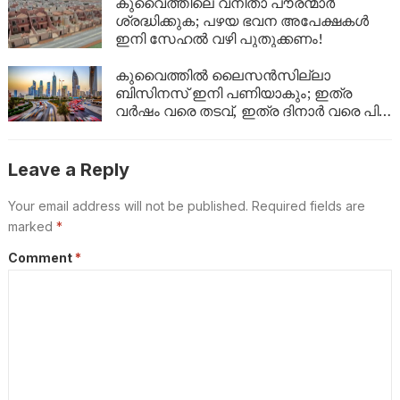
കുവൈത്തിലെ വനിതാ പൗരന്മാർ
ശ്രദ്ധിക്കുക; പഴയ ഭവന അപേക്ഷകൾ
ഇനി സേഹൽ വഴി പുതുക്കണം!
കുവൈത്തിൽ ലൈസൻസില്ലാ
ബിസിനസ് ഇനി പണിയാകും; ഇത്ര
വർഷം വരെ തടവ്, ഇത്ര ദിനാർ വരെ പിഴ,
പ്രവാസികൾക്ക് നാടുകടത്തലും!
Leave a Reply
Your email address will not be published.
Required fields are
marked
*
Comment
*