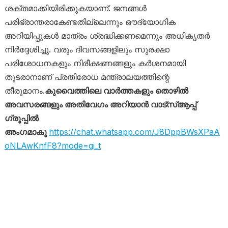
ശക്തമാക്കിയിരിക്കുകയാണ്. ജനങ്ങൾ
പരിഭ്രാന്തരാകേണ്ടതില്ലെന്നും ഔദ്യോഗിക
അറിയിപ്പുകൾ മാത്രം ശ്രദ്ധിക്കണമെന്നും അധികൃതർ
നിർദ്ദേശിച്ചു. വരും ദിവസങ്ങളിലും സുരക്ഷാ
പരിശോധനകളും നിരീക്ഷണങ്ങളും കർശനമായി
തുടരാനാണ് പ്രതിരോധ മന്ത്രാലയത്തിന്റെ
തീരുമാനം.
കുവൈത്തിലെ വാർത്തകളും തൊഴിൽ
അവസരങ്ങളും അതിവേഗം അറിയാൻ വാട്സ്ആപ്പ്
ഗ്രൂപ്പിൽ
അംഗമാകൂ
https://chat.whatsapp.com/J8DppBWsXPaA
oNLAwKnfF8?mode=gi_t