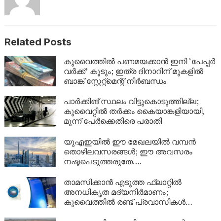
Related Posts
കുവൈത്തിൽ പണമയക്കാൻ ഇനി ‘പേപ്പർ
വർക്ക്’ കൂടും; ഇത്ര ദിനാറിന് മുകളിൽ
ബാങ്ക് സ്റ്റേറ്റ്മെന്റ് നിർബന്ധം
പാർക്കിങ് സ്ഥലം വിട്ടുകൊടുത്തില്ല;
കുവൈറ്റിൽ തർക്കം കൈയാങ്കളിയായി,
മൂന്ന് പേർക്കെതിരെ പരാതി
യുഎഇയിൽ ഈ മേഖലയിൽ വമ്പൻ
തൊഴിലവസരങ്ങൾ; ഈ അവസരം
നഷ്ടപെടുത്തരുതേ….
താമസിക്കാൻ എടുത്ത ഫ്ലാറ്റിൽ
അനധികൃത മദ്യനിർമാണം;
കുവൈത്തിൽ രണ്ട് പ്രവാസികൾ
അറസ്റ്റിൽ