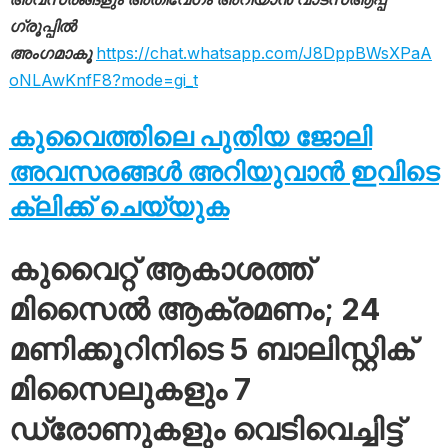
ഗ്രൂപ്പിൽ
അംഗമാകൂ
https://chat.whatsapp.com/J8DppBWsXPaA
oNLAwKnfF8?mode=gi_t
കുവൈത്തിലെ പുതിയ ജോലി
അവസരങ്ങൾ അറിയുവാൻ ഇവിടെ
ക്ലിക്ക് ചെയ്യുക
കുവൈറ്റ് ആകാശത്ത്
മിസൈൽ ആക്രമണം; 24
മണിക്കൂറിനിടെ 5 ബാലിസ്റ്റിക്
മിസൈലുകളും 7
ഡ്രോണുകളും വെടിവെച്ചിട്ട്