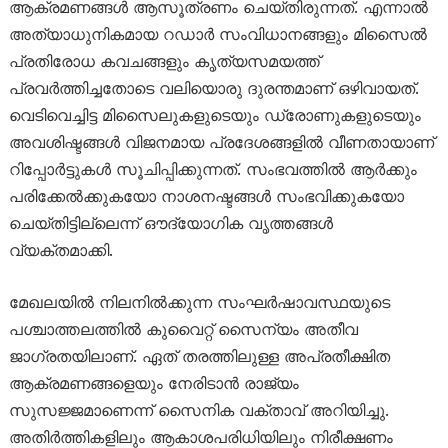
ആക്രമണങ്ങൾ ആസൂത്രണം ചെയ്തിരുന്നത്. എന്നാൽ
അത്യാധുനികമായ റഡാർ സംവിധാനങ്ങളും മിസൈൽ
പ്രതിരോധ കവചങ്ങളും കൃത്യസമയത്ത്
പ്രവർത്തിച്ചതോടെ വലിയൊരു ദുരന്തമാണ് ഒഴിവായത്.
വെടിവെച്ചിട്ട മിസൈലുകളുടെയും ഡ്രോണുകളുടെയും
അവശിഷ്ടങ്ങൾ വിജനമായ പ്രദേശങ്ങളിൽ വീണതായാണ്
റിപ്പോർട്ടുകൾ സൂചിപ്പിക്കുന്നത്. സംഭവത്തിൽ ആർക്കും
പരിക്കേൽക്കുകയോ നാശനഷ്ടങ്ങൾ സംഭവിക്കുകയോ
ചെയ്തിട്ടില്ലെന്ന് ഔദ്യോഗിക വൃത്തങ്ങൾ
വ്യക്തമാക്കി.
മേഖലയിൽ നിലനിൽക്കുന്ന സംഘർഷാവസ്ഥയുടെ
പശ്ചാത്തലത്തിൽ കുവൈറ്റ് സൈന്യം അതീവ
ജാഗ്രതയിലാണ്. ഏത് തരത്തിലുള്ള അപ്രതീക്ഷിത
ആക്രമണങ്ങളെയും നേരിടാൻ രാജ്യം
സുസജ്ജമാണെന്ന് സൈനിക വക്താവ് അറിയിച്ചു.
അതിർത്തികളിലും ആകാശപരിധിയിലും നിരീക്ഷണം