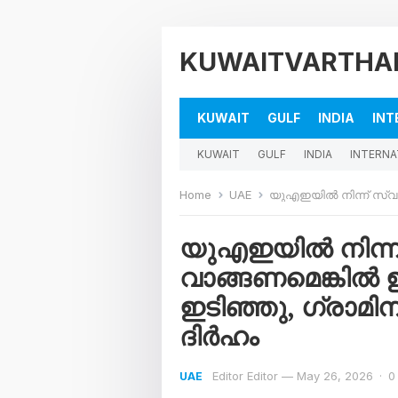
KUWAITVARTHA
KUWAIT
GULF
INDIA
INT
KUWAIT
GULF
INDIA
INTERNA
Home
UAE
യുഎഇയിൽ നിന്ന് സ്വർണം വാങ്ങണ
യുഎഇയിൽ നിന്ന
വാങ്ങണമെങ്കിൽ ഇ
ഇടിഞ്ഞു, ഗ്രാമി
ദിർഹം
Editor Editor
—
May 26, 2026
·
0
UAE