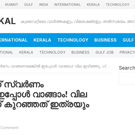
KUWAIT
GULF
INDIA
INTERNATIONAL
KERALA
TECHNOLOGY
KAL
ERNATIONAL
KERALA
TECHNOLOGY
BUSINESS
GULF
TIONAL
KERALA
TECHNOLOGY
BUSINESS
GULF JOB
PRIVACY
മെങ്കിൽ ഇപ്പോൾ വാങ്ങാം! വില ഇടിഞ്ഞു, ഗ്രാമിന് കുറഞ്ഞത് ഇത്രയും ദിർഹം
Searc
് സ്വർണം
പ്പോൾ വാങ്ങാം! വില
ന് കുറഞ്ഞത് ഇത്രയും
 Comment