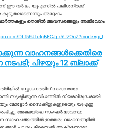
ടർന്ന് ഈ വർഷം യുഎസിൽ പലിശനിരക്ക്
െ കൂടുതലാണെന്നും അദ്ദേഹം
ാർത്തകളും തൊഴിൽ അവസരങ്ങളും അതിവേഗം
tsapp.com/Dbf59JLetgBECJpr5UZOuZ?mode=gi_t
ടാക്കുന്ന വാഹനങ്ങൾക്കെതിരെ
പടി; പിഴയും 12 ബ്ലാക്ക്
്രിയിൽ സ്ഫോടനത്തിന് സമാനമായ
ാന്തി സൃഷ്ടിക്കുന്ന വിധത്തിൽ നിയമവിരുദ്ധമായി
ടെയും മോട്ടോർ സൈക്കിളുകളുടെയും യുഎഇ
ഭിച്ചു. മേഖലയിലെ സംഘർഷാവസ്ഥ
ന്ന സാഹചര്യത്തിൽ ഇത്തരം വാഹനങ്ങളിൽ
യർ’ ശബ്ദങ്ങൾ പലരും മിസൈൽ ആക്രമണമോ