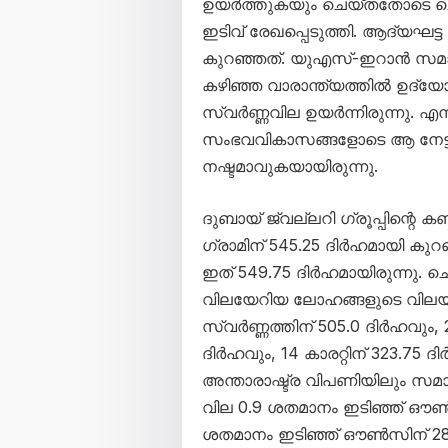
ഉയർത്തുകയും ചെയ്തതോടെ ച
ഇടിവ് രേഖപ്പെടുത്തി. ആദ്യഘട്
കുറഞ്ഞത്. യുഎസ്-ഇറാൻ സമാധ
കഴിഞ്ഞ വാരാന്ത്യത്തിൽ ഉദ്യ
സ്വർണ്ണവില ഉയർന്നിരുന്നു. എ
സംഭവവികാസങ്ങളോടെ ആ നേട്ടങ്
നഷ്ടമാവുകയായിരുന്നു.
ദുബായ് ജ്വല്ലറി ഗ്രൂപ്പിന്റെ ക
ഗ്രാമിന് 545.25 ദിർഹമായി കു
ഇത് 549.75 ദിർഹമായിരുന്നു. ച
വിലയേറിയ ലോഹങ്ങളുടെ വിലയിലു
സ്വർണ്ണത്തിന് 505.0 ദിർഹവും, 21
ദിർഹവും, 14 കാരറ്റിന് 323.75
അന്താരാഷ്ട്ര വിപണിയിലും സമ
വില 0.9 ശതമാനം ഇടിഞ്ഞ് ഔൺസ
ശതമാനം ഇടിഞ്ഞ് ഔൺസിന് 281.3