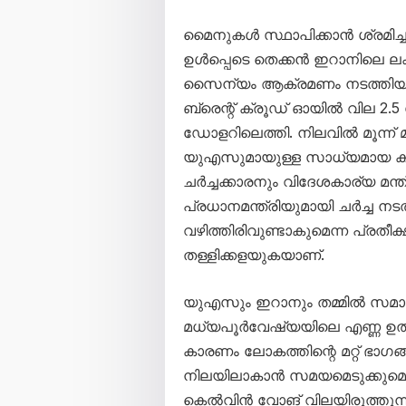
മൈനുകൾ സ്ഥാപിക്കാൻ ശ്രമിച്
ഉൾപ്പെടെ തെക്കൻ ഇറാനിലെ ലക്
സൈന്യം ആക്രമണം നടത്തിയിരു
ബ്രെന്റ് ക്രൂഡ് ഓയിൽ വില 2.5 
ഡോളറിലെത്തി. നിലവിൽ മൂന്ന് മ
യുഎസുമായുള്ള സാധ്യമായ കരാറി
ചർച്ചക്കാരനും വിദേശകാര്യ മന
പ്രധാനമന്ത്രിയുമായി ചർച്ച നടത
വഴിത്തിരിവുണ്ടാകുമെന്ന പ്രത
തള്ളിക്കളയുകയാണ്.
യുഎസും ഇറാനും തമ്മിൽ സമാ
മധ്യപൂർവേഷ്യയിലെ എണ്ണ ഉൽപ്
കാരണം ലോകത്തിന്റെ മറ്റ് ഭാ
നിലയിലാകാൻ സമയമെടുക്കുമെന്ന
കെൽവിൻ വോങ് വിലയിരുത്തുന്ന