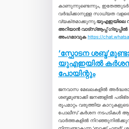
കാണുന്നുണ്ടെന്നും, ഇതേത്തു
വർദ്ധിക്കാനുള്ള സാധ്യത വളര
വ്യക്തമാക്കുന്നു.
യുഎഇയിലെ വ
അറിയാൻ വാട്സ്ആപ്പ് ഗ്രൂപ്പിൽ
അംഗമാവുക
https://chat.wha
‘സ്ഫോടന ശബ്ദ’മുണ്
യുഎഇയിൽ കർശന നട
പോയിന്റും
ജനവാസ മേഖലകളിൽ അർദ്ധരാത
ശബ്ദമുണ്ടാക്കി ജനങ്ങളിൽ പരിഭ്ര
രൂപമാറ്റം വരുത്തിയ കാറുകളു
പോലീസ് കർശന നടപടികൾ ആരം
വാർത്തകളിൽ നിറഞ്ഞുനിൽക്കു
നിന്നുണ്ടാകുന്ന ‘ബാക്ക് ഫ