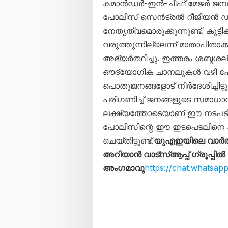
കമാൻഡർ-ഇൻ-ചീഫ് മേജർ ജന
പോലീസ് സെൻട്രൽ റീജിയൻ 
നേതൃത്വമൊരുക്കുന്നുണ്ട്. കു
വരുത്തുന്നില്ലെന്ന് മാതാപിതാ
അഭ്യർത്ഥിച്ചു. ഇത്തരം ശബ്ദശല്യ
ഔദ്യോഗിക ചാനലുകൾ വഴി പോ
പൊതുജനങ്ങളോട് നിർദേശിച്ചിട
പരിഗണിച്ച് ജനങ്ങളുടെ സമാധാന
ലക്ഷ്യത്തോടെയാണ് ഈ നടപടിക
പോലീസിന്റെ ഈ ഇടപെടലിനെ 
ചെയ്തിട്ടുണ്ട്.
യുഎഇയിലെ വാർത
അറിയാൻ വാട്സ്ആപ്പ് ഗ്രൂപ്പിൽ
അംഗമാവു
https://chat.whats