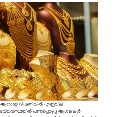
ആഗോള വിപണിയിൽ എണ്ണവില
്പദ്‌വ്യവസ്ഥയിൽ പണപ്പെരുപ്പ ആശങ്കകൾ