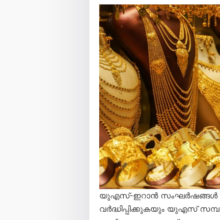
യുഎസ്-ഇറാൻ സംഘർഷങ്ങൾ 
വർദ്ധിപ്പിക്കുകയും യുഎസ് സമ