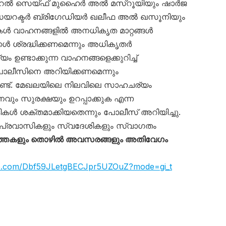
റൽ സെയ്ഫ് മുഹൈർ അൽ മസ്‌റൂയിയും ഷാർജ
ഡയറക്ടർ ബ്രിഗേഡിയർ ഖലീഫ അൽ ഖസൂനിയും
ട്ടികൾ വാഹനങ്ങളിൽ അനധികൃത മാറ്റങ്ങൾ
ക്കൾ ശ്രദ്ധിക്കണമെന്നും അധികൃതർ
ം ഉണ്ടാക്കുന്ന വാഹനങ്ങളെക്കുറിച്ച്
ലീസിനെ അറിയിക്കണമെന്നും
്ടുണ്ട്. മേഖലയിലെ നിലവിലെ സാഹചര്യം
വും സുരക്ഷയും ഉറപ്പാക്കുക എന്ന
ൾ ശക്തമാക്കിയതെന്നും പോലീസ് അറിയിച്ചു.
പ്രവാസികളും സ്വദേശികളും സ്വാഗതം
്തകളും തൊഴിൽ അവസരങ്ങളും അതിവേഗം
app.com/Dbf59JLetgBECJpr5UZOuZ?mode=gi_t