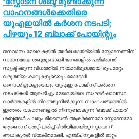
‘സ്ഫോടന ശബ്ദ’മുണ്ടാക്കുന്ന
വാഹനങ്ങൾക്കെതിരെ
യുഎഇയിൽ കർശന നടപടി;
പിഴയും 12 ബ്ലാക്ക് പോയിന്റും
ജനവാസ മേഖലകളിൽ അർദ്ധരാത്രിയിൽ സ്ഫോടനത്തിന്
സമാനമായ ശബ്ദമുണ്ടാക്കി ജനങ്ങളിൽ പരിഭ്രാന്തി
സൃഷ്ടിക്കുന്ന വിധത്തിൽ നിയമവിരുദ്ധമായി രൂപമാറ്റം
വരുത്തിയ കാറുകളുടെയും മോട്ടോർ
സൈക്കിളുകളുടെയും യുഎഇ പോലീസ് കർശന
നടപടികൾ ആരംഭിച്ചു. മേഖലയിലെ സംഘർഷാവസ്ഥ
വാർത്തകളിൽ നിറഞ്ഞുനിൽക്കുന്ന സാഹചര്യത്തിൽ
ഇത്തരം വാഹനങ്ങളിൽ നിന്നുണ്ടാകുന്ന ‘ബാക്ക് ഫയർ’
ശബ്ദങ്ങൾ പലരും മിസൈൽ ആക്രമണമോ സ്ഫോടനമോ
ആണെന്ന് തെറ്റിദ്ധരിച്ച് ഭീതിയിലായിരുന്നുവെന്ന്
അധികൃതർ വ്യക്തമാക്കി. എഞ്ചിനുകളിൽ മാറ്റം