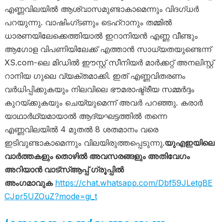
എണ്ണവിലയിൽ ആശ്വാസമുണ്ടാകാമെന്നും വിദഗ്ധർ
പറയുന്നു. വാഷിംഗ്ടണും ടെഹ്‌റാനും തമ്മിൽ
ധാരണയിലേക്കെത്തിയാൽ ഇറാനിയൻ എണ്ണ വീണ്ടും
ആഗോള വിപണിയിലേക്ക് എത്താൻ സാധ്യതയുണ്ടെന്ന്
XS.com-ലെ മിഡിൽ ഈസ്റ്റ് സീനിയർ മാർക്കറ്റ് അനലിസ്റ്റ്
റാനിയ ഗുലെ വ്യക്തമാക്കി. ഇത് എണ്ണവിതരണം
വർധിപ്പിക്കുകയും നിലവിലെ ഭൗമരാഷ്ട്രീയ സമ്മർദ്ദം
കുറയ്ക്കുകയും ചെയ്യുമെന്ന് അവർ പറഞ്ഞു. കരാർ
യാഥാർഥ്യമായാൽ ആദ്യഘട്ടത്തിൽ തന്നെ
എണ്ണവിലയിൽ 4 മുതൽ 8 ശതമാനം വരെ
ഇടിവുണ്ടാകാമെന്നും വിലയിരുത്തപ്പെടുന്നു.
യുഎഇയിലെ
വാർത്തകളും തൊഴിൽ അവസരങ്ങളും അതിവേഗം
അറിയാൻ വാട്സ്ആപ്പ് ഗ്രൂപ്പിൽ
അംഗമാവുക
https://chat.whatsapp.com/Dbf59JLetgBE
CJpr5UZOuZ?mode=gi_t