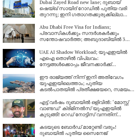
Dubai Zayed Road new lane; ദുബായ്
ഷെയ്ഖ് സായിദ് റോഡിൽ പുതിയ വരി
തുറന്നു; ഇനി ഗതാഗതക്കുരുക്കില്ലാതെ
വേഗത്തിൽ പോകാം
Abu Dhabi Free Visa for Indians;
പ്രവാസികൾക്കും സന്ദർശകർക്കും
സന്തോഷവാർത്ത; അബുദാബിയിൽ 3
രാത്രി താമസിച്ചാൽ യുഎഇ വിസ ഇനി
സൗജന്യം
UAE AI Shadow Workload; യുഎഇയിൽ
എഐ തൊഴിൽ വിപ്ലവം:
നേട്ടങ്ങൾക്കൊപ്പം ജീവനക്കാർക്ക്
ജോലിഭാരവും ഏറുന്നു
ഈ രാജ്യത്ത് നിന്ന് ഇനി അതിവേഗം
യുഎഇയിലെത്താം; പുതിയ
കടൽപാതയിൽ പ്രതീക്ഷയേറെ, സമയം 5
ദിവസം വരെ സമയം കുറയും
എട്ട് വർഷം ദുബായിൽ ഒളിവിൽ: ‘മോസ്റ്റ്
വാണ്ടഡ്’ ക്രിമിനൽസ് യുഎഇയിൽ
കുടുങ്ങി! റെഡ് നോട്ടിസ് വന്നതിന്
പിന്നാലെ ഒരു മണിക്കൂറിനകം അറസ്റ്റ്
കടയുടെ ബോർഡ് മാറ്റേണ്ടി വരും!
ദുബായിൽ പുതിയ സൈനേജ്