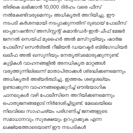
തിരികെ ലഭിക്കാൻ 10,000 ദിർഹം വരെ ഫീസ്
നൽകേണ്ടിവരുമെന്നും അധികൃതർ അറിയിച്ചു. ഈ
നടപടി കർശനമായി നടപ്പാക്കുന്നതിന് ദുബായ് പോലീസ്
ഓപ്പറേഷൻസ് അസിസ്റ്റന്റ് കമാൻഡർ-ഇൻ-ചീഫ് മേജർ
ജനറൽ സെയ്ഫ് മുഹൈർ അൽ മസ്‌റൂയിയും ഷാർജ
പോലീസ് സെൻട്രൽ റീജിയൻ ഡയറക്ടർ ബ്രിഗേഡിയർ
ഖലീഫ അൽ ഖസൂനിയും നേതൃത്വമൊരുക്കുന്നുണ്ട്.
കുട്ടികൾ വാഹനങ്ങളിൽ അനധികൃത മാറ്റങ്ങൾ
വരുത്തുന്നില്ലെന്ന് മാതാപിതാക്കൾ ശ്രദ്ധിക്കണമെന്നും
അധികൃതർ അഭ്യർത്ഥിച്ചു. ഇത്തരം ശബ്ദശല്യം
ഉണ്ടാക്കുന്ന വാഹനങ്ങളെക്കുറിച്ച് ഔദ്യോഗിക
ചാനലുകൾ വഴി പോലീസിനെ അറിയിക്കണമെന്നും
പൊതുജനങ്ങളോട് നിർദേശിച്ചിട്ടുണ്ട്. മേഖലയിലെ
നിലവിലെ സാഹചര്യം പരിഗണിച്ച് ജനങ്ങളുടെ
സമാധാനവും സുരക്ഷയും ഉറപ്പാക്കുക എന്ന
ലക്ഷ്യത്തോടെയാണ് ഈ നടപടികൾ