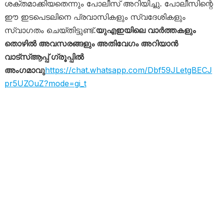
ശക്തമാക്കിയതെന്നും പോലീസ് അറിയിച്ചു. പോലീസിന്റെ
ഈ ഇടപെടലിനെ പ്രവാസികളും സ്വദേശികളും
സ്വാഗതം ചെയ്തിട്ടുണ്ട്.
യുഎഇയിലെ വാർത്തകളും
തൊഴിൽ അവസരങ്ങളും അതിവേഗം അറിയാൻ
വാട്സ്ആപ്പ് ഗ്രൂപ്പിൽ
അംഗമാവു
https://chat.whatsapp.com/Dbf59JLetgBECJ
pr5UZOuZ?mode=gi_t