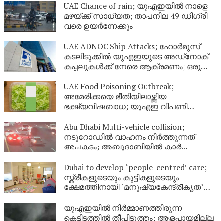
UAE Chance of rain; യുഎഇയിൽ നാളെ
മഴയ്ക്ക് സാധ്യത; താപനില 49 ഡിഗ്രി
വരെ ഉയർന്നേക്കും
UAE ADNOC Ship Attacks; ഹോർമുസ്
കടലിടുക്കിൽ യുഎഇയുടെ അഡ്‌നോക്
കപ്പലുകൾക്ക് നേരെ ആക്രമണം; ഒരു
മരണം, 20 പേർക്ക് പരിക്കേറ്റു
UAE Food Poisoning Outbreak;
അമേരിക്കയെ ഭീതിയിലാഴ്ത്തിയ
ഭക്ഷ്യവിഷബാധ; യുഎഇ വിപണി
സുരക്ഷിതമാണെന്ന് അധികൃതർ
Abu Dhabi Multi-vehicle collision;
നടുറോഡിൽ വാഹനം നിർത്തുന്നത്
അപകടം; അബുദാബിയിൽ കാർ
തലകീഴായി മറിഞ്ഞ് വൻ അപകടം
Dubai to develop ‘people-centred’ care;
സ്ത്രീകളുടെയും കുട്ടികളുടെയും
ക്ഷേമത്തിനായി ‘മനുഷ്യകേന്ദ്രീകൃത’
സംരക്ഷണ കേന്ദ്രങ്ങളുമായി ദുബായ്
യുഎഇയിൽ നിർമ്മാണത്തിരുന്ന
കെട്ടിടത്തിൽ തീപിടുത്തം; ആളപായമില്ല