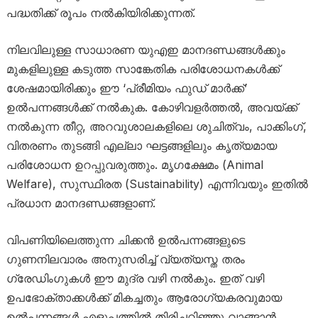
പദ്ധതിക്ക് രൂപം നൽകിയിരിക്കുന്നത്.
നിലവിലുള്ള സാധാരണ യുഎഇ മാനദണ്ഡങ്ങൾക്കും
മുകളിലുള്ള കടുത്ത സാങ്കേതിക പരിശോധനകൾക്ക്
ശേഷമായിരിക്കും ഈ ‘പ്രീമിയം ഫുഡ് മാർക്ക്’
ഉൽപന്നങ്ങൾക്ക് നൽകുക. കോഴിവളർത്തൽ, അവയ്ക്ക്
നൽകുന്ന തീറ്റ, അറവുശാലകളിലെ ശുചിത്വം, പാക്കിംഗ്,
വിതരണം തുടങ്ങി എല്ലാ ഘട്ടങ്ങളിലും കൃത്യമായ
പരിശോധന ഉറപ്പുവരുത്തും. മൃഗക്ഷേമം (Animal
Welfare), സുസ്ഥിരത (Sustainability) എന്നിവയും ഇതിൽ
പ്രധാന മാനദണ്ഡങ്ങളാണ്.
വിപണിയിലെത്തുന്ന ചിക്കൻ ഉൽപന്നങ്ങളുടെ
ഗുണനിലവാരം അനുസരിച്ച് വ്യത്യസ്ത തരം
ഗ്രേഡിംഗുകൾ ഈ മുദ്ര വഴി നൽകും. ഇത് വഴി
ഉപഭോക്താക്കൾക്ക് മികച്ചതും ആരോഗ്യകരവുമായ
ഉൽപന്നങ്ങൾ എളുപ്പത്തിൽ തിരിച്ചറിഞ്ഞു വാങ്ങാൻ