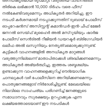
അനധികൃതമായി രൂപമാറ്റം വരുത്തിയ വാഹനങ്ങൾ
തിരികെ ലഭിക്കാൻ 10,000 ദിർഹം വരെ ഫീസ്
നൽകേണ്ടിവരുമെന്നും അധികൃതർ അറിയിച്ചു. ഈ
നടപടി കർശനമായി നടപ്പാക്കുന്നതിന് ദുബായ് പോലീസ്
ഓപ്പറേഷൻസ് അസിസ്റ്റന്റ് കമാൻഡർ-ഇൻ-ചീഫ് മേജർ
ജനറൽ സെയ്ഫ് മുഹൈർ അൽ മസ്‌റൂയിയും ഷാർജ
പോലീസ് സെൻട്രൽ റീജിയൻ ഡയറക്ടർ ബ്രിഗേഡിയർ
ഖലീഫ അൽ ഖസൂനിയും നേതൃത്വമൊരുക്കുന്നുണ്ട്.
കുട്ടികൾ വാഹനങ്ങളിൽ അനധികൃത മാറ്റങ്ങൾ
വരുത്തുന്നില്ലെന്ന് മാതാപിതാക്കൾ ശ്രദ്ധിക്കണമെന്നും
അധികൃതർ അഭ്യർത്ഥിച്ചു. ഇത്തരം ശബ്ദശല്യം
ഉണ്ടാക്കുന്ന വാഹനങ്ങളെക്കുറിച്ച് ഔദ്യോഗിക
ചാനലുകൾ വഴി പോലീസിനെ അറിയിക്കണമെന്നും
പൊതുജനങ്ങളോട് നിർദേശിച്ചിട്ടുണ്ട്. മേഖലയിലെ
നിലവിലെ സാഹചര്യം പരിഗണിച്ച് ജനങ്ങളുടെ
സമാധാനവും സുരക്ഷയും ഉറപ്പാക്കുക എന്ന
ലക്ഷ്യത്തോടെയാണ് ഈ നടപടികൾ