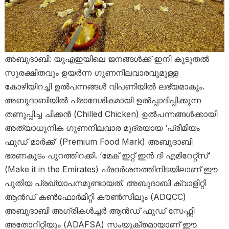
അബുദാബി: യുഎഇയിലെ ജനങ്ങൾക്ക് ഇനി കൂടുതൽ
സുരക്ഷിതവും ഉയർന്ന ഗുണനിലവാരവുമുള്ള
കോഴിയിറച്ചി ഉൽപന്നങ്ങൾ വിപണിയിൽ ലഭ്യമാകും.
അബുദാബിയിൽ പ്രാദേശികമായി ഉൽപ്പാദിപ്പിക്കുന്ന
തണുപ്പിച്ച ചിക്കൻ (Chilled Chicken) ഉൽപന്നങ്ങൾക്കായി
അത്യാധുനിക ഗുണനിലവാര മുദ്രയായ ‘പ്രീമിയം
ഫുഡ് മാർക്ക്’ (Premium Food Mark) അബുദാബി
ഭരണകൂടം പുറത്തിറക്കി. ‘മേക് ഇറ്റ് ഇൻ ദി എമിറേറ്റ്സ്’
(Make it in the Emirates) പ്രദർശനത്തിനിടയിലാണ് ഈ
പുതിയ പ്രഖ്യാപനമുണ്ടായത്. അബുദാബി ക്വാളിറ്റി
ആൻഡ് കൺഫോർമിറ്റി കൗൺസിലും (ADQCC)
അബുദാബി അഗ്രികൾച്ചർ ആൻഡ് ഫുഡ് സേഫ്റ്റി
അതോറിറ്റിയും (ADAFSA) സംയുക്തമായാണ് ഈ