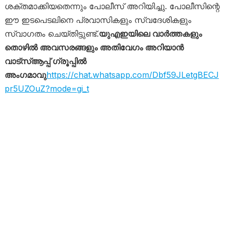
ശക്തമാക്കിയതെന്നും പോലീസ് അറിയിച്ചു. പോലീസിന്റെ
ഈ ഇടപെടലിനെ പ്രവാസികളും സ്വദേശികളും
സ്വാഗതം ചെയ്തിട്ടുണ്ട്.
യുഎഇയിലെ വാർത്തകളും
തൊഴിൽ അവസരങ്ങളും അതിവേഗം അറിയാൻ
വാട്സ്ആപ്പ് ഗ്രൂപ്പിൽ
അംഗമാവു
https://chat.whatsapp.com/Dbf59JLetgBECJ
pr5UZOuZ?mode=gi_t