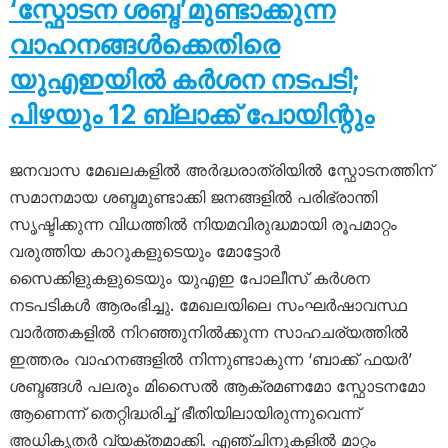
‘സ്ഫോടന ശബ്ദ’മുണ്ടാക്കുന്ന
വാഹനങ്ങൾക്കെതിരെ
യുഎഇയിൽ കർശന നടപടി;
പിഴയും 12 ബ്ലാക്ക് പോയിന്റും
ജനവാസ മേഖലകളിൽ അർദ്ധരാത്രിയിൽ സ്ഫോടനത്തിന്
സമാനമായ ശബ്ദമുണ്ടാക്കി ജനങ്ങളിൽ പരിഭ്രാന്തി
സൃഷ്ടിക്കുന്ന വിധത്തിൽ നിയമവിരുദ്ധമായി രൂപമാറ്റം
വരുത്തിയ കാറുകളുടെയും മോട്ടോർ
സൈക്കിളുകളുടെയും യുഎഇ പോലീസ് കർശന
നടപടികൾ ആരംഭിച്ചു. മേഖലയിലെ സംഘർഷാവസ്ഥ
വാർത്തകളിൽ നിറഞ്ഞുനിൽക്കുന്ന സാഹചര്യത്തിൽ
ഇത്തരം വാഹനങ്ങളിൽ നിന്നുണ്ടാകുന്ന ‘ബാക്ക് ഫയർ’
ശബ്ദങ്ങൾ പലരും മിസൈൽ ആക്രമണമോ സ്ഫോടനമോ
ആണെന്ന് തെറ്റിദ്ധരിച്ച് ഭീതിയിലായിരുന്നുവെന്ന്
അധികൃതർ വ്യക്തമാക്കി. എഞ്ചിനുകളിൽ മാറ്റം