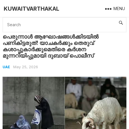
KUWAITVARTHAKAL
MENU
Home
UAE
പെരുന്നാൾ ആഘോഷങ്ങൾക്കിടയിൽ പണികിട്ടരുത്! യാചകർക്കും തെരുവ് കശാപ്പുകാർക്കുമെതിരെ കർശന മുന്നറിയിപ്പുമായി ദുബായ് പൊലീസ്
പെരുന്നാൾ ആഘോഷങ്ങൾക്കിടയിൽ
പണികിട്ടരുത്! യാചകർക്കും തെരുവ്
കശാപ്പുകാർക്കുമെതിരെ കർശന
മുന്നറിയിപ്പുമായി ദുബായ് പൊലീസ്
May 25, 2026
UAE