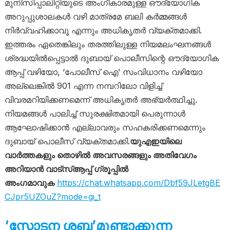
മുനിസിപ്പാലിറ്റിയുടെ അംഗീകാരമുള്ള ഔദ്യോഗിക
അറുപ്പുശാലകൾ വഴി മാത്രമേ ബലി കർമ്മങ്ങൾ
നിർവ്വഹിക്കാവൂ എന്നും അധികൃതർ വ്യക്തമാക്കി.
ഇത്തരം ഏതെങ്കിലും തരത്തിലുള്ള നിയമലംഘനങ്ങൾ
ശ്രദ്ധയിൽപ്പെട്ടാൽ ദുബായ് പൊലീസിന്റെ ഔദ്യോഗിക
ആപ്പ് വഴിയോ, ‘പോലീസ് ഐ’ സംവിധാനം വഴിയോ
അല്ലെങ്കിൽ 901 എന്ന നമ്പറിലോ വിളിച്ച്
വിവരമറിയിക്കണമെന്ന് അധികൃതർ അഭ്യർത്ഥിച്ചു.
നിയമങ്ങൾ പാലിച്ച് സുരക്ഷിതമായി പെരുന്നാൾ
ആഘോഷിക്കാൻ എല്ലാവരും സഹകരിക്കണമെന്നും
ദുബായ് പൊലീസ് വ്യക്തമാക്കി.
യുഎഇയിലെ
വാർത്തകളും തൊഴിൽ അവസരങ്ങളും അതിവേഗം
അറിയാൻ വാട്സ്ആപ്പ് ഗ്രൂപ്പിൽ
അംഗമാവുക
https://chat.whatsapp.com/Dbf59JLetgBE
CJpr5UZOuZ?mode=gi_t
‘സ്ഫോടന ശബ്ദ’മുണ്ടാക്കുന്ന