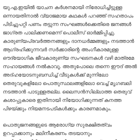
യു.എ.ഇയിൽ യാചന കർശനമായി നിരോധിച്ചിട്ടുള്ള
ഒന്നായതിനാൽ വ്യാജമായ കഥകൾ പറഞ്ഞ് സഹതാപം
പിടിച്ചുപറ്റി പണം തട്ടുന്ന സംഘങ്ങൾക്കെതിരെ ജനങ്ങൾ
ജാഗ്രത പാലിക്കണമെന്ന് പൊലീസ് ഓർമ്മിപ്പിച്ചു.
കാരുണ്യപ്രവർത്തനങ്ങളും ദാനധർമ്മങ്ങളും നടത്താൻ
ആഗ്രഹിക്കുന്നവർ സർക്കാരിന്റെ അംഗീകാരമുള്ള
ഔദ്യോഗിക ജീവകാരുണ്യ സംഘടനകൾ വഴി മാത്രമേ
സഹായങ്ങൾ നൽകാവൂ. അതുപോലെ തന്നെ ഈദ് അൽ
അദ്ഹയോടനുബന്ധിച്ച് വീടുകൾക്ക് മുന്നിലോ
തെരുവുകളിലോ പൊതുസ്ഥലങ്ങളിലോ വെച്ച് മൃഗബലി
നടത്താൻ പാടുള്ളതല്ല. ലൈസൻസില്ലാത്ത തെരുവ്
കശാപ്പുകാരെ ഇതിനായി നിയോഗിക്കുന്നത് കനത്ത
പിഴയ്ക്കും നിയമനടപടികൾക്കും കാരണമാകും.
പൊതുജനങ്ങളുടെ ആരോഗ്യ സുരക്ഷിതത്വം
ഉറപ്പാക്കാനും മലിനീകരണം തടയാനും