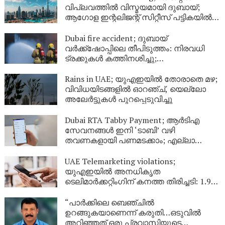
വിപ്ലവത്തിൽ വിസ്മയമായി ദുബായ്;
ആഗോള ഇന്റലിജന്റ് സിറ്റീസ് പട്ടികയിൽ
രണ്ടാം സ്ഥാനം
Dubai fire accident; ദുബായ്
വർക്ക്‌ഷോപ്പിലെ തീപിടുത്തം: നിരവധി
ട്രക്കുകൾ കത്തിനശിച്ചു;
വ്യാജവാർത്തകൾക്കെതിരെ മുന്നറിയിപ്പ്
Rains in UAE; യുഎഇയിൽ തോരാതെ മഴ;
വിവിധയിടങ്ങളിൽ ഓറഞ്ച്, യെല്ലോ
അലേർട്ടുകൾ പുറപ്പെടുവിച്ചു
Dubai RTA Tabby Payment; ആർടിഎ
സേവനങ്ങൾ ഇനി ‘ടാബി’ വഴി
തവണകളായി പണമടക്കാം; എല്ലാ
ഡിജിറ്റൽ പ്ലാറ്റ്‌ഫോമുകളിലും
സൗകര്യം ലഭ്യമാക്കി
UAE Telemarketing violations;
യുഎഇയിൽ അനധികൃത
ടെലിമാർക്കറ്റിംഗിന് കനത്ത തിരിച്ചടി: 1.9
കോടി ദിർഹം പിഴ, 9433 കണക്ഷനുകൾ
റദ്ദാക്കി
“പാർക്കിലെ ബെഞ്ചിൽ
ഉറങ്ങുകയാണെന്ന് കരുതി…ഒടുവിൽ
അറിഞ്ഞത് ഒരു പ്രവാസിയുടെ