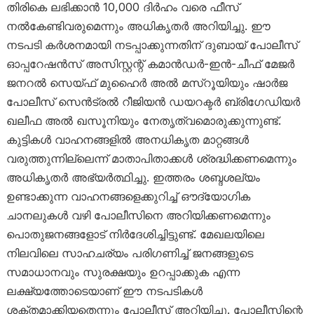
തിരികെ ലഭിക്കാൻ 10,000 ദിർഹം വരെ ഫീസ്
നൽകേണ്ടിവരുമെന്നും അധികൃതർ അറിയിച്ചു. ഈ
നടപടി കർശനമായി നടപ്പാക്കുന്നതിന് ദുബായ് പോലീസ്
ഓപ്പറേഷൻസ് അസിസ്റ്റന്റ് കമാൻഡർ-ഇൻ-ചീഫ് മേജർ
ജനറൽ സെയ്ഫ് മുഹൈർ അൽ മസ്‌റൂയിയും ഷാർജ
പോലീസ് സെൻട്രൽ റീജിയൻ ഡയറക്ടർ ബ്രിഗേഡിയർ
ഖലീഫ അൽ ഖസൂനിയും നേതൃത്വമൊരുക്കുന്നുണ്ട്.
കുട്ടികൾ വാഹനങ്ങളിൽ അനധികൃത മാറ്റങ്ങൾ
വരുത്തുന്നില്ലെന്ന് മാതാപിതാക്കൾ ശ്രദ്ധിക്കണമെന്നും
അധികൃതർ അഭ്യർത്ഥിച്ചു. ഇത്തരം ശബ്ദശല്യം
ഉണ്ടാക്കുന്ന വാഹനങ്ങളെക്കുറിച്ച് ഔദ്യോഗിക
ചാനലുകൾ വഴി പോലീസിനെ അറിയിക്കണമെന്നും
പൊതുജനങ്ങളോട് നിർദേശിച്ചിട്ടുണ്ട്. മേഖലയിലെ
നിലവിലെ സാഹചര്യം പരിഗണിച്ച് ജനങ്ങളുടെ
സമാധാനവും സുരക്ഷയും ഉറപ്പാക്കുക എന്ന
ലക്ഷ്യത്തോടെയാണ് ഈ നടപടികൾ
ശക്തമാക്കിയതെന്നും പോലീസ് അറിയിച്ചു. പോലീസിന്റെ