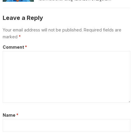
അവസാന യാത്ര; ഏഴ് വർഷം
യുഎഇയിലെ തെരുവിൽ; ‘വാപ്പയെ
കാണണം’ എന്ന് കണ്ണീരോടെ മകൾ
Leave a Reply
Your email address will not be published.
Required fields are
marked
*
Comment
*
Name
*