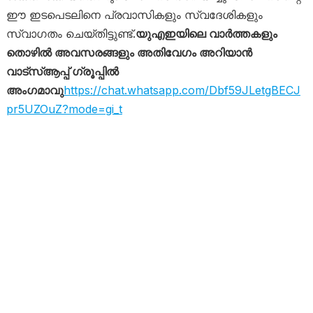
ഈ ഇടപെടലിനെ പ്രവാസികളും സ്വദേശികളും
സ്വാഗതം ചെയ്തിട്ടുണ്ട്.
യുഎഇയിലെ വാർത്തകളും
തൊഴിൽ അവസരങ്ങളും അതിവേഗം അറിയാൻ
വാട്സ്ആപ്പ് ഗ്രൂപ്പിൽ
അംഗമാവു
https://chat.whatsapp.com/Dbf59JLetgBECJ
pr5UZOuZ?mode=gi_t