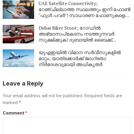
UAE Satellite Connectivity;
റേഞ്ചില്ലാത്ത സ്ഥലത്തും ഇനി ഫോൺ
‘ഫുൾ പവർ’! സാധാരണ ഫോണുകളെ
ഉപഗ്രഹവുമായി ബന്ധിപ്പിച്ച്
യുഎഇയുടെ വിപ്ലവം
Dubai Biker Stunt; റോഡിൽ
അഭ്യാസപ്രകടനം നടത്തുന്നവർ
സൂക്ഷിക്കുക! ദുബായിൽ ബൈക്ക്
യാത്രികന് എട്ടിന്റെ പണി നൽകി
പോലീസ്
യുഎഇയിൽ വിമാന സർവീസുകളിൽ
മാറ്റം; യാത്രക്കാർക്ക് ജാഗ്രതാ
നിർദേശവുമായി അധികൃതർ
Leave a Reply
Your email address will not be published.
Required fields are
marked
*
Comment
*