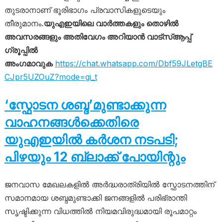
തുടരാനാണ് ഭൂരിഭാഗം പ്രവാസികളുടെയും
തീരുമാനം.
യുഎഇയിലെ വാർത്തകളും തൊഴിൽ
അവസരങ്ങളും അതിവേഗം അറിയാൻ വാട്സ്ആപ്പ്
ഗ്രൂപ്പിൽ
അംഗമാവുക
https://chat.whatsapp.com/Dbf59JLetgBE
CJpr5UZOuZ?mode=gi_t
‘സ്ഫോടന ശബ്ദ’മുണ്ടാക്കുന്ന
വാഹനങ്ങൾക്കെതിരെ
യുഎഇയിൽ കർശന നടപടി;
പിഴയും 12 ബ്ലാക്ക് പോയിന്റും
ജനവാസ മേഖലകളിൽ അർദ്ധരാത്രിയിൽ സ്ഫോടനത്തിന്
സമാനമായ ശബ്ദമുണ്ടാക്കി ജനങ്ങളിൽ പരിഭ്രാന്തി
സൃഷ്ടിക്കുന്ന വിധത്തിൽ നിയമവിരുദ്ധമായി രൂപമാറ്റം