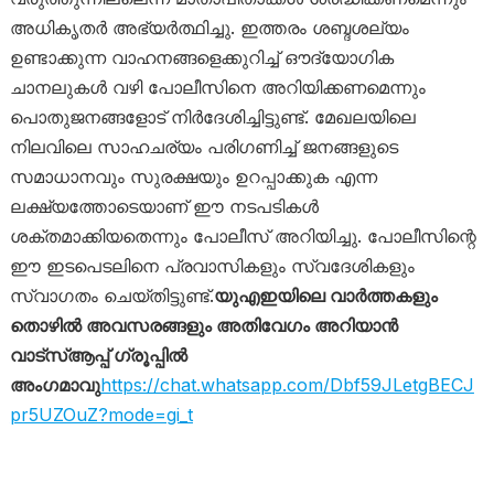
അധികൃതർ അഭ്യർത്ഥിച്ചു. ഇത്തരം ശബ്ദശല്യം
ഉണ്ടാക്കുന്ന വാഹനങ്ങളെക്കുറിച്ച് ഔദ്യോഗിക
ചാനലുകൾ വഴി പോലീസിനെ അറിയിക്കണമെന്നും
പൊതുജനങ്ങളോട് നിർദേശിച്ചിട്ടുണ്ട്. മേഖലയിലെ
നിലവിലെ സാഹചര്യം പരിഗണിച്ച് ജനങ്ങളുടെ
സമാധാനവും സുരക്ഷയും ഉറപ്പാക്കുക എന്ന
ലക്ഷ്യത്തോടെയാണ് ഈ നടപടികൾ
ശക്തമാക്കിയതെന്നും പോലീസ് അറിയിച്ചു. പോലീസിന്റെ
ഈ ഇടപെടലിനെ പ്രവാസികളും സ്വദേശികളും
സ്വാഗതം ചെയ്തിട്ടുണ്ട്.
യുഎഇയിലെ വാർത്തകളും
തൊഴിൽ അവസരങ്ങളും അതിവേഗം അറിയാൻ
വാട്സ്ആപ്പ് ഗ്രൂപ്പിൽ
അംഗമാവു
https://chat.whatsapp.com/Dbf59JLetgBECJ
pr5UZOuZ?mode=gi_t