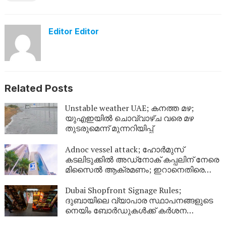
Editor Editor
Related Posts
Unstable weather UAE; കനത്ത മഴ;
യുഎഇയിൽ ചൊവ്വാഴ്ച വരെ മഴ
തുടരുമെന്ന് മുന്നറിയിപ്പ്
Adnoc vessel attack; ഹോർമുസ്
കടലിടുക്കിൽ അഡ്‌നോക് കപ്പലിന് നേരെ
മിസൈൽ ആക്രമണം; ഇറാനെതിരെ
ശക്തമായ പ്രതിഷേധവുമായി യുഎഇ
Dubai Shopfront Signage Rules;
ദുബായിലെ വ്യാപാര സ്ഥാപനങ്ങളുടെ
നെയിം ബോർഡുകൾക്ക് കർശന
നിയന്ത്രണം; പുതിയ മാർഗനിർദ്ദേശങ്ങൾ