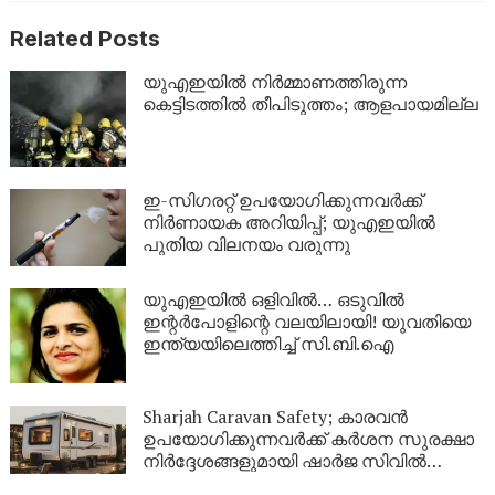
Related Posts
യുഎഇയിൽ നിർമ്മാണത്തിരുന്ന
കെട്ടിടത്തിൽ തീപിടുത്തം; ആളപായമില്ല
ഇ-സിഗരറ്റ് ഉപയോഗിക്കുന്നവർക്ക്
നിർണായക അറിയിപ്പ്; യുഎഇയിൽ
പുതിയ വിലനയം വരുന്നു
യുഎഇയിൽ ഒളിവിൽ… ഒടുവിൽ
ഇന്റർപോളിന്റെ വലയിലായി! യുവതിയെ
ഇന്ത്യയിലെത്തിച്ച് സി.ബി.ഐ
Sharjah Caravan Safety; കാരവൻ
ഉപയോഗിക്കുന്നവർക്ക് കർശന സുരക്ഷാ
നിർദ്ദേശങ്ങളുമായി ഷാർജ സിവിൽ
ഡിഫൻസ്