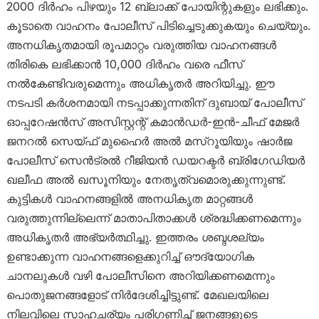
2000 ദിർഹം പിഴയും 12 ബ്ലാക്ക് പോയിന്റുകളും ലഭിക്കും.
കൂടാതെ വാഹനം പോലീസ് പിടിച്ചെടുക്കുകയും ചെയ്യും.
അനധികൃതമായി രൂപമാറ്റം വരുത്തിയ വാഹനങ്ങൾ
തിരികെ ലഭിക്കാൻ 10,000 ദിർഹം വരെ ഫീസ്
നൽകേണ്ടിവരുമെന്നും അധികൃതർ അറിയിച്ചു. ഈ
നടപടി കർശനമായി നടപ്പാക്കുന്നതിന് ദുബായ് പോലീസ്
ഓപ്പറേഷൻസ് അസിസ്റ്റന്റ് കമാൻഡർ-ഇൻ-ചീഫ് മേജർ
ജനറൽ സെയ്ഫ് മുഹൈർ അൽ മസ്‌റൂയിയും ഷാർജ
പോലീസ് സെൻട്രൽ റീജിയൻ ഡയറക്ടർ ബ്രിഗേഡിയർ
ഖലീഫ അൽ ഖസൂനിയും നേതൃത്വമൊരുക്കുന്നുണ്ട്.
കുട്ടികൾ വാഹനങ്ങളിൽ അനധികൃത മാറ്റങ്ങൾ
വരുത്തുന്നില്ലെന്ന് മാതാപിതാക്കൾ ശ്രദ്ധിക്കണമെന്നും
അധികൃതർ അഭ്യർത്ഥിച്ചു. ഇത്തരം ശബ്ദശല്യം
ഉണ്ടാക്കുന്ന വാഹനങ്ങളെക്കുറിച്ച് ഔദ്യോഗിക
ചാനലുകൾ വഴി പോലീസിനെ അറിയിക്കണമെന്നും
പൊതുജനങ്ങളോട് നിർദേശിച്ചിട്ടുണ്ട്. മേഖലയിലെ
നിലവിലെ സാഹചര്യം പരിഗണിച്ച് ജനങ്ങളുടെ