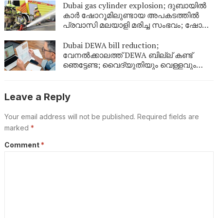
Dubai gas cylinder explosion; ദുബായിൽ
കാർ ഷോറൂമിലുണ്ടായ അപകടത്തിൽ
പ്രവാസി മലയാളി മരിച്ച സംഭവം; ഷോറൂം
അടച്ചു
Dubai DEWA bill reduction;
വേനൽക്കാലത്ത് DEWA ബില്ല് കണ്ട്
ഞെട്ടേണ്ട; വൈദ്യുതിയും വെള്ളവും
ലാഭിക്കാൻ ഇതാ 9 എളുപ്പവഴികൾ
Leave a Reply
Your email address will not be published.
Required fields are
marked
*
Comment
*