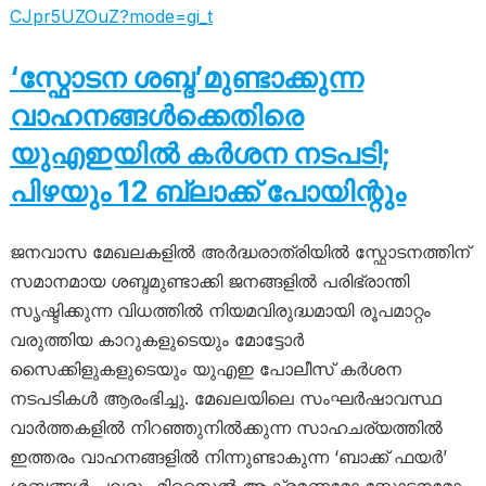
CJpr5UZOuZ?mode=gi_t
‘സ്ഫോടന ശബ്ദ’മുണ്ടാക്കുന്ന
വാഹനങ്ങൾക്കെതിരെ
യുഎഇയിൽ കർശന നടപടി;
പിഴയും 12 ബ്ലാക്ക് പോയിന്റും
ജനവാസ മേഖലകളിൽ അർദ്ധരാത്രിയിൽ സ്ഫോടനത്തിന്
സമാനമായ ശബ്ദമുണ്ടാക്കി ജനങ്ങളിൽ പരിഭ്രാന്തി
സൃഷ്ടിക്കുന്ന വിധത്തിൽ നിയമവിരുദ്ധമായി രൂപമാറ്റം
വരുത്തിയ കാറുകളുടെയും മോട്ടോർ
സൈക്കിളുകളുടെയും യുഎഇ പോലീസ് കർശന
നടപടികൾ ആരംഭിച്ചു. മേഖലയിലെ സംഘർഷാവസ്ഥ
വാർത്തകളിൽ നിറഞ്ഞുനിൽക്കുന്ന സാഹചര്യത്തിൽ
ഇത്തരം വാഹനങ്ങളിൽ നിന്നുണ്ടാകുന്ന ‘ബാക്ക് ഫയർ’