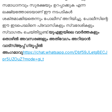
സമാധാനവും സുരക്ഷയും ഉറപ്പാക്കുക എന്ന
ലക്ഷ്യത്തോടെയാണ് ഈ നടപടികൾ
ശക്തമാക്കിയതെന്നും പോലീസ് അറിയിച്ചു. പോലീസിന്റെ
ഈ ഇടപെടലിനെ പ്രവാസികളും സ്വദേശികളും
സ്വാഗതം ചെയ്തിട്ടുണ്ട്.
യുഎഇയിലെ വാർത്തകളും
തൊഴിൽ അവസരങ്ങളും അതിവേഗം അറിയാൻ
വാട്സ്ആപ്പ് ഗ്രൂപ്പിൽ
അംഗമാവു
https://chat.whatsapp.com/Dbf59JLetgBECJ
pr5UZOuZ?mode=gi_t