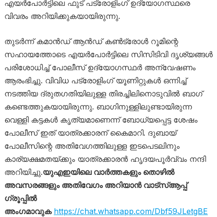
എയർപോർട്ടിലെ ഫുട് പട്രോളിംഗ് ഉദ്യോഗസ്ഥരെ
വിവരം അറിയിക്കുകയായിരുന്നു.
തുടർന്ന് കമാൻഡ് ആൻഡ് കൺട്രോൾ റൂമിന്റെ
സഹായത്തോടെ എയർപോർട്ടിലെ സിസിടിവി ദൃശ്യങ്ങൾ
പരിശോധിച്ച് പോലീസ് ഉദ്യോഗസ്ഥർ അന്വേഷണം
ആരംഭിച്ചു. വിവിധ പട്രോളിംഗ് യൂണിറ്റുകൾ ഒന്നിച്ച്
നടത്തിയ ദ്രുതഗതിയിലുള്ള തിരച്ചിലിനൊടുവിൽ ബാഗ്
കണ്ടെത്തുകയായിരുന്നു. ബാഗിനുള്ളിലുണ്ടായിരുന്ന
വെള്ളി കട്ടകൾ കൃത്യമാണെന്ന് ബോധ്യപ്പെട്ട ശേഷം
പോലീസ് ഇത് യാത്രക്കാരന് കൈമാറി. ദുബായ്
പോലീസിന്റെ അതിവേഗത്തിലുള്ള ഇടപെടലിനും
കാര്യക്ഷമതയ്ക്കും യാത്രക്കാരൻ ഹൃദയപൂർവ്വം നന്ദി
അറിയിച്ചു.
യുഎഇയിലെ വാർത്തകളും തൊഴിൽ
അവസരങ്ങളും അതിവേഗം അറിയാൻ വാട്സ്ആപ്പ്
ഗ്രൂപ്പിൽ
അംഗമാവുക
https://chat.whatsapp.com/Dbf59JLetgBE