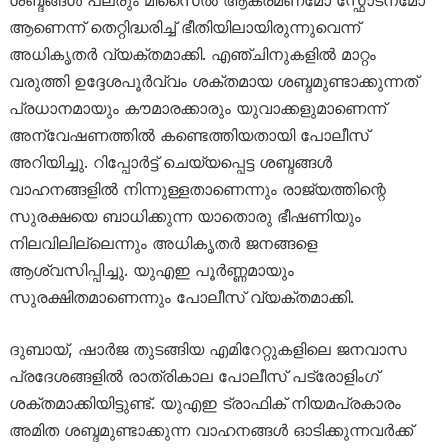
ശബ്ദങ്ങൾ പലരും മിസൈൽ ആക്രമണമോ സ്ഫോടനമോ
ആണെന്ന് തെറ്റിദ്ധരിച്ച് ഭീതിയിലായിരുന്നുവെന്ന്
അധികൃതർ വ്യക്തമാക്കി. എഞ്ചിനുകളിൽ മാറ്റം
വരുത്തി ഉദ്ദേശപൂർവ്വം ശക്തമായ ശബ്ദമുണ്ടാക്കുന്നത്
പ്രധാനമായും കൗമാരക്കാരും യുവാക്കളുമാണെന്ന്
അന്വേഷണത്തിൽ കണ്ടെത്തിയതായി പോലീസ്
അറിയിച്ചു. റിപ്പോർട്ട് ചെയ്യപ്പെട്ട ശബ്ദങ്ങൾ
വാഹനങ്ങളിൽ നിന്നുള്ളതാണെന്നും രാജ്യത്തിന്റെ
സുരക്ഷയെ ബാധിക്കുന്ന യാതൊരു ഭീഷണിയും
നിലവിലില്ലെന്നും അധികൃതർ ജനങ്ങളെ
ആശ്വസിപ്പിച്ചു. യുഎഇ പൂർണ്ണമായും
സുരക്ഷിതമാണെന്നും പോലീസ് വ്യക്തമാക്കി.
ദുബായ്, ഷാർജ തുടങ്ങിയ എമിറേറ്റുകളിലെ ജനവാസ
പ്രദേശങ്ങളിൽ രാത്രികാല പോലീസ് പട്രോളിംഗ്
ശക്തമാക്കിയിട്ടുണ്ട്. യുഎഇ ട്രാഫിക് നിയമപ്രകാരം
അമിത ശബ്ദമുണ്ടാക്കുന്ന വാഹനങ്ങൾ ഓടിക്കുന്നവർക്ക്