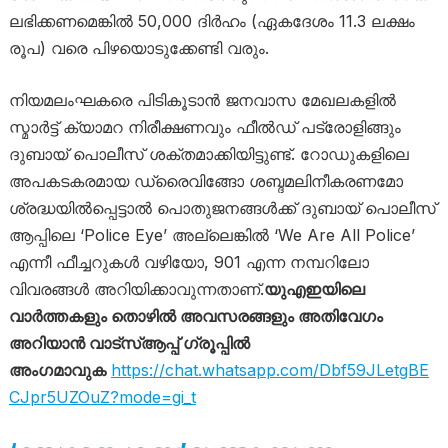
ലഭിക്കണമെങ്കിൽ 50,000 ദിർഹം (ഏകദേശം 11.3 ലക്ഷം
രൂപ) വരെ പിഴയൊടുക്കേണ്ടി വരും.
നിയമലംഘകരെ പിടികൂടാൻ ജനവാസ മേഖലകളിൽ
സ്മാർട്ട് ക്യാമറ നിരീക്ഷണവും ഫീൽഡ് പട്രോളിങ്ങും
ദുബായ് പൊലീസ് ശക്തമാക്കിയിട്ടുണ്ട്. റോഡുകളിലെ
അപകടകരമായ ഡ്രൈവിങ്ങോ ശബ്ദമലിനീകരണമോ
ശ്രദ്ധയിൽപ്പെട്ടാൽ പൊതുജനങ്ങൾക്ക് ദുബായ് പൊലീസ്
ആപ്പിലെ ‘Police Eye’ അല്ലെങ്കിൽ ‘We Are All Police’
എന്നീ ഫീച്ചറുകൾ വഴിയോ, 901 എന്ന നമ്പറിലോ
വിവരങ്ങൾ അറിയിക്കാവുന്നതാണ്.
യുഎഇയിലെ
വാർത്തകളും തൊഴിൽ അവസരങ്ങളും അതിവേഗം
അറിയാൻ വാട്സ്ആപ്പ് ഗ്രൂപ്പിൽ
അംഗമാവുക
https://chat.whatsapp.com/Dbf59JLetgBE
CJpr5UZOuZ?mode=gi_t