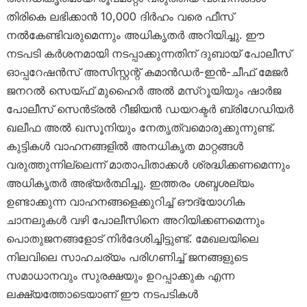
തിരികെ ലഭിക്കാൻ 10,000 ദിർഹം വരെ ഫീസ്
നൽകേണ്ടിവരുമെന്നും അധികൃതർ അറിയിച്ചു. ഈ
നടപടി കർശനമായി നടപ്പാക്കുന്നതിന് ദുബായ് പോലീസ്
ഓപ്പറേഷൻസ് അസിസ്റ്റന്റ് കമാൻഡർ-ഇൻ-ചീഫ് മേജർ
ജനറൽ സെയ്ഫ് മുഹൈർ അൽ മസ്‌റൂയിയും ഷാർജ
പോലീസ് സെൻട്രൽ റീജിയൻ ഡയറക്ടർ ബ്രിഗേഡിയർ
ഖലീഫ അൽ ഖസൂനിയും നേതൃത്വമൊരുക്കുന്നുണ്ട്.
കുട്ടികൾ വാഹനങ്ങളിൽ അനധികൃത മാറ്റങ്ങൾ
വരുത്തുന്നില്ലെന്ന് മാതാപിതാക്കൾ ശ്രദ്ധിക്കണമെന്നും
അധികൃതർ അഭ്യർത്ഥിച്ചു. ഇത്തരം ശബ്ദശല്യം
ഉണ്ടാക്കുന്ന വാഹനങ്ങളെക്കുറിച്ച് ഔദ്യോഗിക
ചാനലുകൾ വഴി പോലീസിനെ അറിയിക്കണമെന്നും
പൊതുജനങ്ങളോട് നിർദേശിച്ചിട്ടുണ്ട്. മേഖലയിലെ
നിലവിലെ സാഹചര്യം പരിഗണിച്ച് ജനങ്ങളുടെ
സമാധാനവും സുരക്ഷയും ഉറപ്പാക്കുക എന്ന
ലക്ഷ്യത്തോടെയാണ് ഈ നടപടികൾ