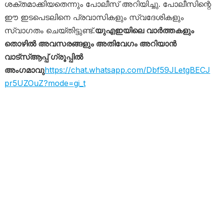
ശക്തമാക്കിയതെന്നും പോലീസ് അറിയിച്ചു. പോലീസിന്റെ
ഈ ഇടപെടലിനെ പ്രവാസികളും സ്വദേശികളും
സ്വാഗതം ചെയ്തിട്ടുണ്ട്.
യുഎഇയിലെ വാർത്തകളും
തൊഴിൽ അവസരങ്ങളും അതിവേഗം അറിയാൻ
വാട്സ്ആപ്പ് ഗ്രൂപ്പിൽ
അംഗമാവു
https://chat.whatsapp.com/Dbf59JLetgBECJ
pr5UZOuZ?mode=gi_t