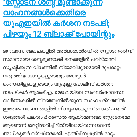
‘സ്ഫോടന ശബ്ദ’മുണ്ടാക്കുന്ന
വാഹനങ്ങൾക്കെതിരെ
യുഎഇയിൽ കർശന നടപടി;
പിഴയും 12 ബ്ലാക്ക് പോയിന്റും
ജനവാസ മേഖലകളിൽ അർദ്ധരാത്രിയിൽ സ്ഫോടനത്തിന്
സമാനമായ ശബ്ദമുണ്ടാക്കി ജനങ്ങളിൽ പരിഭ്രാന്തി
സൃഷ്ടിക്കുന്ന വിധത്തിൽ നിയമവിരുദ്ധമായി രൂപമാറ്റം
വരുത്തിയ കാറുകളുടെയും മോട്ടോർ
സൈക്കിളുകളുടെയും യുഎഇ പോലീസ് കർശന
നടപടികൾ ആരംഭിച്ചു. മേഖലയിലെ സംഘർഷാവസ്ഥ
വാർത്തകളിൽ നിറഞ്ഞുനിൽക്കുന്ന സാഹചര്യത്തിൽ
ഇത്തരം വാഹനങ്ങളിൽ നിന്നുണ്ടാകുന്ന ‘ബാക്ക് ഫയർ’
ശബ്ദങ്ങൾ പലരും മിസൈൽ ആക്രമണമോ സ്ഫോടനമോ
ആണെന്ന് തെറ്റിദ്ധരിച്ച് ഭീതിയിലായിരുന്നുവെന്ന്
അധികൃതർ വ്യക്തമാക്കി. എഞ്ചിനുകളിൽ മാറ്റം