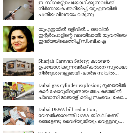
ഇ-സിഗരറ്റ് ഉപയോഗിക്കുന്നവർക്ക്
നിർണായക അറിയിപ്പ്; യുഎഇയിൽ
പുതിയ വിലനയം വരുന്നു
യുഎഇയിൽ ഒളിവിൽ… ഒടുവിൽ
ഇന്റർപോളിന്റെ വലയിലായി! യുവതിയെ
ഇന്ത്യയിലെത്തിച്ച് സി.ബി.ഐ
Sharjah Caravan Safety; കാരവൻ
ഉപയോഗിക്കുന്നവർക്ക് കർശന സുരക്ഷാ
നിർദ്ദേശങ്ങളുമായി ഷാർജ സിവിൽ
ഡിഫൻസ്
Dubai gas cylinder explosion; ദുബായിൽ
കാർ ഷോറൂമിലുണ്ടായ അപകടത്തിൽ
പ്രവാസി മലയാളി മരിച്ച സംഭവം; ഷോറൂം
അടച്ചു
Dubai DEWA bill reduction;
വേനൽക്കാലത്ത് DEWA ബില്ല് കണ്ട്
ഞെട്ടേണ്ട; വൈദ്യുതിയും വെള്ളവും
ലാഭിക്കാൻ ഇതാ 9 എളുപ്പവഴികൾ