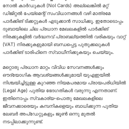
നോൽ കാർഡുകൾ (Nol Cards) അല്ലെങ്കിൽ മറ്റ്
ഡിജിറ്റൽ പേയ്‌മെന്റ് സംവിധാനങ്ങൾ വഴി മാത്രമേ
പാർക്കിങ് ടിക്കറ്റുകൾ എടുക്കാൻ സാധിക്കൂ. ഇതോടൊപ്പം
ദുബായിലെ ചില പ്രധാന മേഖലകളിൽ പാർക്കിങ്
നിരക്കുകളിൽ വർദ്ധനവ് പ്രാബല്യത്തിൽ വരികയും വാറ്റ്
(VAT) നിരക്കുകളുമായി ബന്ധപ്പെട്ട പുതുക്കലുകൾ
പാർക്കിങ് ടാരിഫിനെ സ്വാധീനിക്കുകയും ചെയ്യും.
മറ്റൊരു പ്രധാന മാറ്റം വിവിധ സേവനങ്ങൾക്കും
ഔദ്യോഗിക ആവശ്യങ്ങൾക്കുമായി യുഎഇയിൽ
നിശ്ചയിച്ചിട്ടുള്ള കുറഞ്ഞ നിയമപരമായ പ്രായപരിധിയിൽ
(Legal Age) പുതിയ ഭേദഗതികൾ വരുന്നു എന്നതാണ്.
ഇതിനൊപ്പം സ്വകാര്യ-പൊതു മേഖലകളിലെ
ജീവനക്കാരെയും കമ്പനികളെയും ബാധിക്കുന്ന പുതിയ
ലേബർ അപ്‌ഡേറ്റുകളും ജൂൺ ഒന്നു മുതൽ
നടപ്പിലാക്കുന്നുണ്ട്.