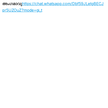
അംഗമാവു
https://chat.whatsapp.com/Dbf59JLetgBECJ
pr5UZOuZ?mode=gi_t