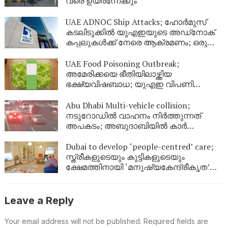
വരെ ഉയർന്നേക്കും
UAE ADNOC Ship Attacks; ഹോർമുസ്
കടലിടുക്കിൽ യുഎഇയുടെ അഡ്‌നോക്
കപ്പലുകൾക്ക് നേരെ ആക്രമണം; ഒരു
മരണം, 20 പേർക്ക് പരിക്കേറ്റു
UAE Food Poisoning Outbreak;
അമേരിക്കയെ ഭീതിയിലാഴ്ത്തിയ
ഭക്ഷ്യവിഷബാധ; യുഎഇ വിപണി
സുരക്ഷിതമാണെന്ന് അധികൃതർ
Abu Dhabi Multi-vehicle collision;
നടുറോഡിൽ വാഹനം നിർത്തുന്നത്
അപകടം; അബുദാബിയിൽ കാർ
തലകീഴായി മറിഞ്ഞ് വൻ അപകടം
Dubai to develop ‘people-centred’ care;
സ്ത്രീകളുടെയും കുട്ടികളുടെയും
ക്ഷേമത്തിനായി ‘മനുഷ്യകേന്ദ്രീകൃത’
സംരക്ഷണ കേന്ദ്രങ്ങളുമായി ദുബായ്
Leave a Reply
Your email address will not be published.
Required fields are