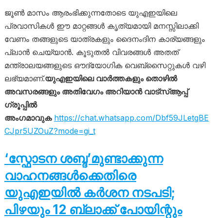
ജൂൺ മാസം ആരംഭിക്കുന്നതോടെ യുഎഇയിലെ
പ്രവാസികൾ ഈ മാറ്റങ്ങൾ കൃത്യമായി മനസ്സിലാക്കി
വേണം തങ്ങളുടെ യാത്രകളും ദൈനംദിന കാര്യങ്ങളും
പ്ലാൻ ചെയ്യാൻ. കൂടുതൽ വിവരങ്ങൾ അതത്
മന്ത്രാലയങ്ങളുടെ ഔദ്യോഗിക വെബ്‌സൈറ്റുകൾ വഴി
ലഭ്യമാണ്.
യുഎഇയിലെ വാർത്തകളും തൊഴിൽ
അവസരങ്ങളും അതിവേഗം അറിയാൻ വാട്സ്ആപ്പ്
ഗ്രൂപ്പിൽ
അംഗമാവുക
https://chat.whatsapp.com/Dbf59JLetgBE
CJpr5UZOuZ?mode=gi_t
‘സ്ഫോടന ശബ്ദ’മുണ്ടാക്കുന്ന
വാഹനങ്ങൾക്കെതിരെ
യുഎഇയിൽ കർശന നടപടി;
പിഴയും 12 ബ്ലാക്ക് പോയിന്റും