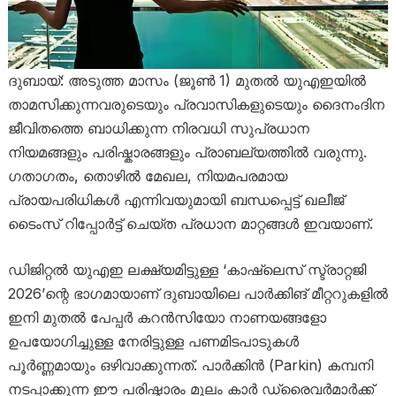
ദുബായ്: അടുത്ത മാസം (ജൂൺ 1) മുതൽ യുഎഇയിൽ
താമസിക്കുന്നവരുടെയും പ്രവാസികളുടെയും ദൈനംദിന
ജീവിതത്തെ ബാധിക്കുന്ന നിരവധി സുപ്രധാന
നിയമങ്ങളും പരിഷ്കാരങ്ങളും പ്രാബല്യത്തിൽ വരുന്നു.
ഗതാഗതം, തൊഴിൽ മേഖല, നിയമപരമായ
പ്രായപരിധികൾ എന്നിവയുമായി ബന്ധപ്പെട്ട് ഖലീജ്
ടൈംസ് റിപ്പോർട്ട് ചെയ്ത പ്രധാന മാറ്റങ്ങൾ ഇവയാണ്.
ഡിജിറ്റൽ യുഎഇ ലക്ഷ്യമിട്ടുള്ള ‘കാഷ്‌ലെസ് സ്ട്രാറ്റജി
2026’ന്റെ ഭാഗമായാണ് ദുബായിലെ പാർക്കിങ് മീറ്ററുകളിൽ
ഇനി മുതൽ പേപ്പർ കറൻസിയോ നാണയങ്ങളോ
ഉപയോഗിച്ചുള്ള നേരിട്ടുള്ള പണമിടപാടുകൾ
പൂർണ്ണമായും ഒഴിവാക്കുന്നത്. പാർക്കിൻ (Parkin) കമ്പനി
നടപ്പാക്കുന്ന ഈ പരിഷ്കാരം മൂലം കാർ ഡ്രൈവർമാർക്ക്