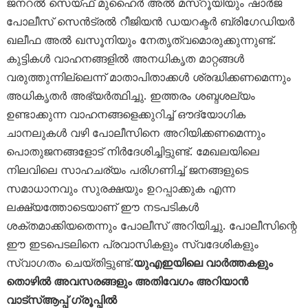
ജനറൽ സെയ്ഫ് മുഹൈർ അൽ മസ്‌റൂയിയും ഷാർജ
പോലീസ് സെൻട്രൽ റീജിയൻ ഡയറക്ടർ ബ്രിഗേഡിയർ
ഖലീഫ അൽ ഖസൂനിയും നേതൃത്വമൊരുക്കുന്നുണ്ട്.
കുട്ടികൾ വാഹനങ്ങളിൽ അനധികൃത മാറ്റങ്ങൾ
വരുത്തുന്നില്ലെന്ന് മാതാപിതാക്കൾ ശ്രദ്ധിക്കണമെന്നും
അധികൃതർ അഭ്യർത്ഥിച്ചു. ഇത്തരം ശബ്ദശല്യം
ഉണ്ടാക്കുന്ന വാഹനങ്ങളെക്കുറിച്ച് ഔദ്യോഗിക
ചാനലുകൾ വഴി പോലീസിനെ അറിയിക്കണമെന്നും
പൊതുജനങ്ങളോട് നിർദേശിച്ചിട്ടുണ്ട്. മേഖലയിലെ
നിലവിലെ സാഹചര്യം പരിഗണിച്ച് ജനങ്ങളുടെ
സമാധാനവും സുരക്ഷയും ഉറപ്പാക്കുക എന്ന
ലക്ഷ്യത്തോടെയാണ് ഈ നടപടികൾ
ശക്തമാക്കിയതെന്നും പോലീസ് അറിയിച്ചു. പോലീസിന്റെ
ഈ ഇടപെടലിനെ പ്രവാസികളും സ്വദേശികളും
സ്വാഗതം ചെയ്തിട്ടുണ്ട്.
യുഎഇയിലെ വാർത്തകളും
തൊഴിൽ അവസരങ്ങളും അതിവേഗം അറിയാൻ
വാട്സ്ആപ്പ് ഗ്രൂപ്പിൽ