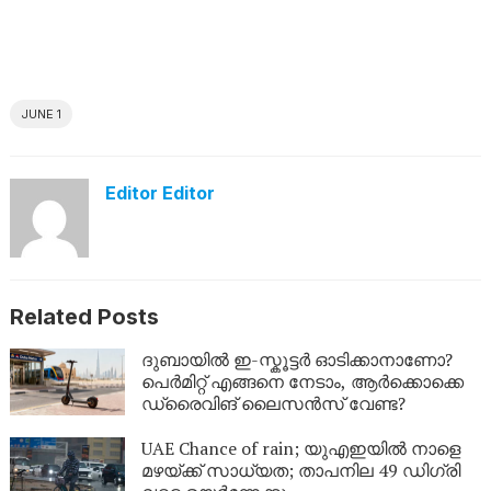
JUNE 1
Editor Editor
Related Posts
ദുബായിൽ ഇ-സ്കൂട്ടർ ഓടിക്കാനാണോ?
പെർമിറ്റ് എങ്ങനെ നേടാം, ആർക്കൊക്കെ
ഡ്രൈവിങ് ലൈസൻസ് വേണ്ട?
UAE Chance of rain; യുഎഇയിൽ നാളെ
മഴയ്ക്ക് സാധ്യത; താപനില 49 ഡിഗ്രി