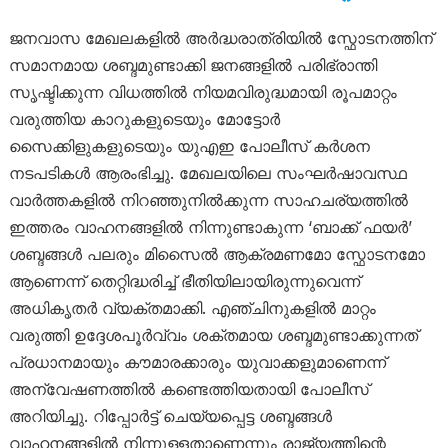
ജനവാസ മേഖലകളിൽ അർദ്ധരാത്രിയിൽ സ്ഫോടനത്തിന്
സമാനമായ ശബ്ദമുണ്ടാക്കി ജനങ്ങളിൽ പരിഭ്രാന്തി
സൃഷ്ടിക്കുന്ന വിധത്തിൽ നിയമവിരുദ്ധമായി രൂപമാറ്റം
വരുത്തിയ കാറുകളുടെയും മോട്ടോർ
സൈക്കിളുകളുടെയും യുഎഇ പോലീസ് കർശന
നടപടികൾ ആരംഭിച്ചു. മേഖലയിലെ സംഘർഷാവസ്ഥ
വാർത്തകളിൽ നിറഞ്ഞുനിൽക്കുന്ന സാഹചര്യത്തിൽ
ഇത്തരം വാഹനങ്ങളിൽ നിന്നുണ്ടാകുന്ന ‘ബാക്ക് ഫയർ’
ശബ്ദങ്ങൾ പലരും മിസൈൽ ആക്രമണമോ സ്ഫോടനമോ
ആണെന്ന് തെറ്റിദ്ധരിച്ച് ഭീതിയിലായിരുന്നുവെന്ന്
അധികൃതർ വ്യക്തമാക്കി. എഞ്ചിനുകളിൽ മാറ്റം
വരുത്തി ഉദ്ദേശപൂർവ്വം ശക്തമായ ശബ്ദമുണ്ടാക്കുന്നത്
പ്രധാനമായും കൗമാരക്കാരും യുവാക്കളുമാണെന്ന്
അന്വേഷണത്തിൽ കണ്ടെത്തിയതായി പോലീസ്
അറിയിച്ചു. റിപ്പോർട്ട് ചെയ്യപ്പെട്ട ശബ്ദങ്ങൾ
വാഹനങ്ങളിൽ നിന്നുള്ളതാണെന്നും രാജ്യത്തിന്റെ