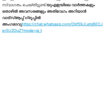
സ്വാഗതം ചെയ്തിട്ടുണ്ട്.
യുഎഇയിലെ വാർത്തകളും
തൊഴിൽ അവസരങ്ങളും അതിവേഗം അറിയാൻ
വാട്സ്ആപ്പ് ഗ്രൂപ്പിൽ
അംഗമാവു
https://chat.whatsapp.com/Dbf59JLetgBECJ
pr5UZOuZ?mode=gi_t