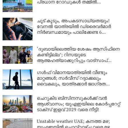
പ്രധാന റോഡുകൾ തമ്മിൽ
ബന്ധിപ്പിക്കും
ചൂട് കൂടും, അപകടസാധ്യതയും!
വേനൽ യാത്രയിൽ ഡ്രൈവർമാർ
നിർബന്ധമായും പാലിക്കേണ്ട 6
കാര്യങ്ങൾ
‘ദുബായിലെത്തിയ ശേഷം ആസിഫിനെ
കണ്ടിട്ടില്ല’; റിസയുടെ
ആത്മഹത്യാക്കുറിപ്പും വാട്സാപ്
സന്ദേശങ്ങളും നിർണായകം, ഇനി കേരള
പൊലീസിന്റെ നീക്കം എന്ത്?
ഗൾഫ് വിമാനയാത്രയിൽ വീണ്ടും
മാറ്റങ്ങൾ; സർവീസ് റദ്ദാക്കലും
വൈകലും, യാത്രക്കാർ ജാഗ്രത
പാലിക്കണം!
ചെറുകിട ബിസിനസുകൾക്ക് വൻ
ആശ്വാസം; യുഎഇയിലെ കോർപ്പറേറ്റ്
ടാക്സ് ഇളവ് 2029 വരെ നീട്ടി!
Unstable weather UAE; കനത്ത മഴ;
യുഎഇയിൽ ചൊവ്വാഴ്ച വരെ മഴ