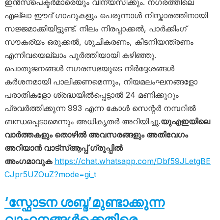
ഇൻസ്പെക്ടർമാരെയും വിന്യസിക്കും. നഗരത്തിലെ
എല്ലാ ഈദ് ഗാഹുകളും പെരുന്നാൾ നിസ്കാരത്തിനായി
സജ്ജമാക്കിയിട്ടുണ്ട്. നിലം നിരപ്പാക്കൽ, പാർക്കിംഗ്
സൗകര്യം ഒരുക്കൽ, ശുചീകരണം, കീടനിയന്ത്രണം
എന്നിവയെല്ലാം പൂർത്തിയായി കഴിഞ്ഞു.
പൊതുജനങ്ങൾ നഗരസഭയുടെ നിർദ്ദേശങ്ങൾ
കർശനമായി പാലിക്കണമെന്നും, നിയമലംഘനങ്ങളോ
പരാതികളോ ശ്രദ്ധയിൽപ്പെട്ടാൽ 24 മണിക്കൂറും
പ്രവർത്തിക്കുന്ന 993 എന്ന കോൾ സെന്റർ നമ്പറിൽ
ബന്ധപ്പെടാമെന്നും അധികൃതർ അറിയിച്ചു.
യുഎഇയിലെ
വാർത്തകളും തൊഴിൽ അവസരങ്ങളും അതിവേഗം
അറിയാൻ വാട്സ്ആപ്പ് ഗ്രൂപ്പിൽ
അംഗമാവുക
https://chat.whatsapp.com/Dbf59JLetgBE
CJpr5UZOuZ?mode=gi_t
‘സ്ഫോടന ശബ്ദ’മുണ്ടാക്കുന്ന
വാഹനങ്ങൾക്കെതിരെ