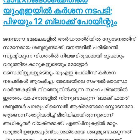
യുഎഇയിൽ കർശന നടപടി;
പിഴയും 12 ബ്ലാക്ക് പോയിന്റും
ജനവാസ മേഖലകളിൽ അർദ്ധരാത്രിയിൽ സ്ഫോടനത്തിന്
സമാനമായ ശബ്ദമുണ്ടാക്കി ജനങ്ങളിൽ പരിഭ്രാന്തി
സൃഷ്ടിക്കുന്ന വിധത്തിൽ നിയമവിരുദ്ധമായി രൂപമാറ്റം
വരുത്തിയ കാറുകളുടെയും മോട്ടോർ
സൈക്കിളുകളുടെയും യുഎഇ പോലീസ് കർശന
നടപടികൾ ആരംഭിച്ചു. മേഖലയിലെ സംഘർഷാവസ്ഥ
വാർത്തകളിൽ നിറഞ്ഞുനിൽക്കുന്ന സാഹചര്യത്തിൽ
ഇത്തരം വാഹനങ്ങളിൽ നിന്നുണ്ടാകുന്ന ‘ബാക്ക് ഫയർ’
ശബ്ദങ്ങൾ പലരും മിസൈൽ ആക്രമണമോ സ്ഫോടനമോ
ആണെന്ന് തെറ്റിദ്ധരിച്ച് ഭീതിയിലായിരുന്നുവെന്ന്
അധികൃതർ വ്യക്തമാക്കി. എഞ്ചിനുകളിൽ മാറ്റം
വരുത്തി ഉദ്ദേശപൂർവ്വം ശക്തമായ ശബ്ദമുണ്ടാക്കുന്നത്
പ്രധാനമായും കൗമാരക്കാരും യുവാക്കളുമാണെന്ന്