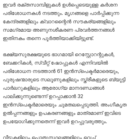
ഇവർ രക്തസാമ്പിളുകൾ ഉൾപ്പെടെയുള്ള കർശന
പരിശോധനകൾ നടത്തും. മൃഗങ്ങളെ പാർപ്പിക്കുന്ന
കേന്ദ്രങ്ങളിലും ക്വാറന്റൈൻ സൗകര്യങ്ങളിലും
സമഗ്രമായ അണുനശീകരണ പ്രവർത്തനങ്ങൾ
ഇതിനകം തന്നെ പൂർത്തിയാക്കിയിട്ടുണ്ട്.
ഭക്ഷ്യസുരക്ഷയുടെ ഭാഗമായി റെസ്റ്റോറന്റുകൾ,
ബേക്കറികൾ, സ്വീറ്റ് ഷോപ്പുകൾ എന്നിവയിൽ
പരിശോധന നടത്താൻ 61 ഇൻസ്പെക്ടർമാരെയും,
പുരുഷന്മാരുടെ സലൂണുകളിലും സ്ത്രീകളുടെ ബ്യൂട്ടി
പാർലറുകളിലും ആരോഗ്യ മാനദണ്ഡങ്ങൾ
പാലിക്കുന്നുണ്ടെന്ന് ഉറപ്പാക്കാൻ 32
ഇൻസ്പെക്ടർമാരെയും ചുമതലപ്പെടുത്തി. അംഗീകൃത
ഉൽപ്പന്നങ്ങളും ഉപകരണങ്ങളും മാത്രമാണ് ഇവിടെ
ഉപയോഗിക്കുന്നതെന്ന് ഇവർ ഉറപ്പുവരുത്തും.
വീടുകളിലും പൊതുസ്ഥലങ്ങളിലും വെച്ച്