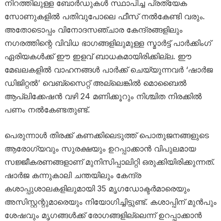
നിറത്തിലുള്ള ബോർഡുകൾ സ്ഥാപിച്ച പ്രത്യേക
സോണുകളിൽ പതിവുപോലെ ഫീസ് നൽകേണ്ടി വരും.
അതോടൊപ്പം വിനോദസഞ്ചാര കേന്ദ്രങ്ങളിലും
നഗരത്തിന്റെ വിവിധ ഭാഗങ്ങളിലുമുള്ള സ്മാർട്ട് പാർക്കിംഗ്
ഏരിയകൾക്ക് ഈ ഇളവ് ബാധകമായിരിക്കില്ല. ഈ
മേഖലകളിൽ വാഹനങ്ങൾ പാർക്ക് ചെയ്യുന്നവർ ‘ഷാർജ
ഡിജിറ്റൽ’ വെബ്‌സൈറ്റ് അല്ലെങ്കിൽ മൊബൈൽ
ആപ്ലിക്കേഷൻ വഴി 24 മണിക്കൂറും നിശ്ചിത നിരക്കിൽ
പണം നൽകേണ്ടതുണ്ട്.
പെരുന്നാൾ തിരക്ക് കണക്കിലെടുത്ത് പൊതുജനങ്ങളുടെ
ആരോഗ്യവും സുരക്ഷയും ഉറപ്പാക്കാൻ വിപുലമായ
സജ്ജീകരണങ്ങളാണ് മുനിസിപ്പാലിറ്റി ഒരുക്കിയിരിക്കുന്നത്.
ഷാർജ കന്നുകാലി ചന്തയിലും കേന്ദ്ര
കശാപ്പുശാലകളിലുമായി 35 മൃഗഡോക്ടർമാരെയും
അസിസ്റ്റന്റുമാരെയും നിയോഗിച്ചിട്ടുണ്ട്. കശാപ്പിന് മുൻപും
ശേഷവും മൃഗങ്ങൾക്ക് രോഗങ്ങളില്ലെന്ന് ഉറപ്പാക്കാൻ