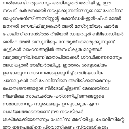
നൽകേണ്ടിവരുമെന്നും അധികൃതർ അറിയിച്ചു. ഈ
നടപടി കർശനമായി നടപ്പാക്കുന്നതിന് ദുബായ് പോലീസ്
ഓപ്പറേഷൻസ് അസിസ്റ്റന്റ് കമാൻഡർ-ഇൻ-ചീഫ് മേജർ
ജനറൽ സെയ്ഫ് മുഹൈർ അൽ മസ്‌റൂയിയും ഷാർജ
പോലീസ് സെൻട്രൽ റീജിയൻ ഡയറക്ടർ ബ്രിഗേഡിയർ
ഖലീഫ അൽ ഖസൂനിയും നേതൃത്വമൊരുക്കുന്നുണ്ട്.
കുട്ടികൾ വാഹനങ്ങളിൽ അനധികൃത മാറ്റങ്ങൾ
വരുത്തുന്നില്ലെന്ന് മാതാപിതാക്കൾ ശ്രദ്ധിക്കണമെന്നും
അധികൃതർ അഭ്യർത്ഥിച്ചു. ഇത്തരം ശബ്ദശല്യം
ഉണ്ടാക്കുന്ന വാഹനങ്ങളെക്കുറിച്ച് ഔദ്യോഗിക
ചാനലുകൾ വഴി പോലീസിനെ അറിയിക്കണമെന്നും
പൊതുജനങ്ങളോട് നിർദേശിച്ചിട്ടുണ്ട്. മേഖലയിലെ
നിലവിലെ സാഹചര്യം പരിഗണിച്ച് ജനങ്ങളുടെ
സമാധാനവും സുരക്ഷയും ഉറപ്പാക്കുക എന്ന
ലക്ഷ്യത്തോടെയാണ് ഈ നടപടികൾ
ശക്തമാക്കിയതെന്നും പോലീസ് അറിയിച്ചു. പോലീസിന്റെ
ഈ ഇടപെടലിനെ പ്രവാസികളും സ്വദേശികളും