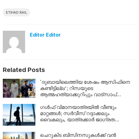
ETIHAD RAIL
Editor Editor
Related Posts
‘ദുബായിലെത്തിയ ശേഷം ആസിഫിനെ
കണ്ടിട്ടില്ല’; റിസയുടെ
ആത്മഹത്യാക്കുറിപ്പും വാട്സാപ്
സന്ദേശങ്ങളും നിർണായകം, ഇനി കേരള
പൊലീസിന്റെ നീക്കം എന്ത്?
ഗൾഫ് വിമാനയാത്രയിൽ വീണ്ടും
മാറ്റങ്ങൾ; സർവീസ് റദ്ദാക്കലും
വൈകലും, യാത്രക്കാർ ജാഗ്രത
പാലിക്കണം!
ചെറുകിട ബിസിനസുകൾക്ക് വൻ