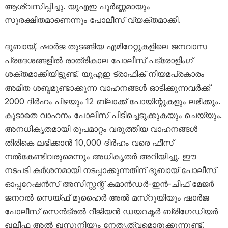
ആശ്വസിപ്പിച്ചു. യുഎഇ പൂർണ്ണമായും
സുരക്ഷിതമാണെന്നും പോലീസ് വ്യക്തമാക്കി.
ദുബായ്, ഷാർജ തുടങ്ങിയ എമിറേറ്റുകളിലെ ജനവാസ
പ്രദേശങ്ങളിൽ രാത്രികാല പോലീസ് പട്രോളിംഗ്
ശക്തമാക്കിയിട്ടുണ്ട്. യുഎഇ ട്രാഫിക് നിയമപ്രകാരം
അമിത ശബ്ദമുണ്ടാക്കുന്ന വാഹനങ്ങൾ ഓടിക്കുന്നവർക്ക്
2000 ദിർഹം പിഴയും 12 ബ്ലാക്ക് പോയിന്റുകളും ലഭിക്കും.
കൂടാതെ വാഹനം പോലീസ് പിടിച്ചെടുക്കുകയും ചെയ്യും.
അനധികൃതമായി രൂപമാറ്റം വരുത്തിയ വാഹനങ്ങൾ
തിരികെ ലഭിക്കാൻ 10,000 ദിർഹം വരെ ഫീസ്
നൽകേണ്ടിവരുമെന്നും അധികൃതർ അറിയിച്ചു. ഈ
നടപടി കർശനമായി നടപ്പാക്കുന്നതിന് ദുബായ് പോലീസ്
ഓപ്പറേഷൻസ് അസിസ്റ്റന്റ് കമാൻഡർ-ഇൻ-ചീഫ് മേജർ
ജനറൽ സെയ്ഫ് മുഹൈർ അൽ മസ്‌റൂയിയും ഷാർജ
പോലീസ് സെൻട്രൽ റീജിയൻ ഡയറക്ടർ ബ്രിഗേഡിയർ
ഖലീഫ അൽ ഖസൂനിയും നേതൃത്വമൊരുക്കുന്നുണ്ട്.