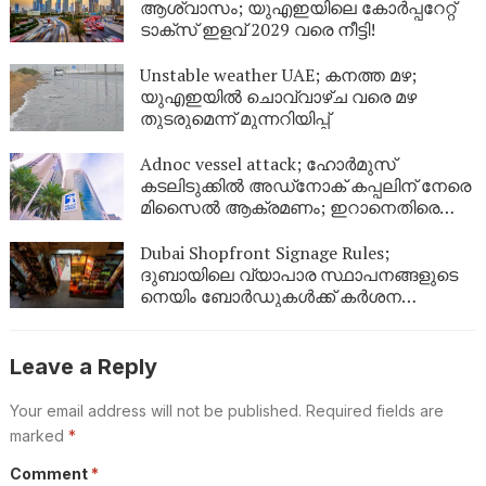
ആശ്വാസം; യുഎഇയിലെ കോർപ്പറേറ്റ്
ടാക്സ് ഇളവ് 2029 വരെ നീട്ടി!
Unstable weather UAE; കനത്ത മഴ;
യുഎഇയിൽ ചൊവ്വാഴ്ച വരെ മഴ
തുടരുമെന്ന് മുന്നറിയിപ്പ്
Adnoc vessel attack; ഹോർമുസ്
കടലിടുക്കിൽ അഡ്‌നോക് കപ്പലിന് നേരെ
മിസൈൽ ആക്രമണം; ഇറാനെതിരെ
ശക്തമായ പ്രതിഷേധവുമായി യുഎഇ
Dubai Shopfront Signage Rules;
ദുബായിലെ വ്യാപാര സ്ഥാപനങ്ങളുടെ
നെയിം ബോർഡുകൾക്ക് കർശന
നിയന്ത്രണം; പുതിയ മാർഗനിർദ്ദേശങ്ങൾ
Leave a Reply
Your email address will not be published.
Required fields are
marked
*
Comment
*