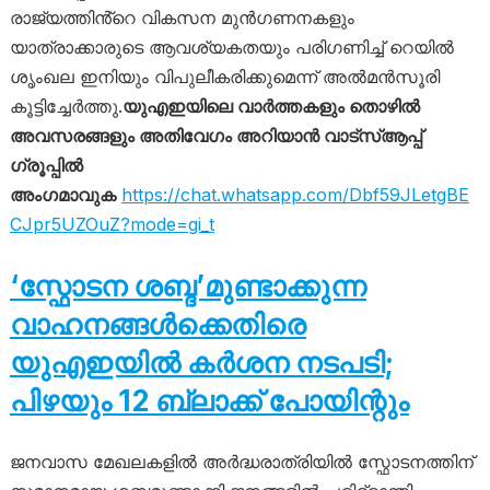
രാജ്യത്തിൻ്റെ വികസന മുൻഗണനകളും
യാത്രാക്കാരുടെ ആവശ്യകതയും പരിഗണിച്ച് റെയിൽ
ശൃംഖല ഇനിയും വിപുലീകരിക്കുമെന്ന് അൽമൻസൂരി
കൂട്ടിച്ചേർത്തു.
യുഎഇയിലെ വാർത്തകളും തൊഴിൽ
അവസരങ്ങളും അതിവേഗം അറിയാൻ വാട്സ്ആപ്പ്
ഗ്രൂപ്പിൽ
അംഗമാവുക
https://chat.whatsapp.com/Dbf59JLetgBE
CJpr5UZOuZ?mode=gi_t
‘സ്ഫോടന ശബ്ദ’മുണ്ടാക്കുന്ന
വാഹനങ്ങൾക്കെതിരെ
യുഎഇയിൽ കർശന നടപടി;
പിഴയും 12 ബ്ലാക്ക് പോയിന്റും
ജനവാസ മേഖലകളിൽ അർദ്ധരാത്രിയിൽ സ്ഫോടനത്തിന്