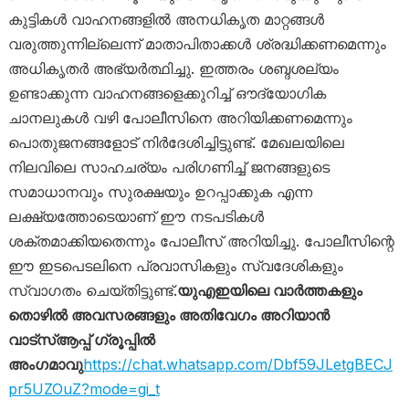
കുട്ടികൾ വാഹനങ്ങളിൽ അനധികൃത മാറ്റങ്ങൾ
വരുത്തുന്നില്ലെന്ന് മാതാപിതാക്കൾ ശ്രദ്ധിക്കണമെന്നും
അധികൃതർ അഭ്യർത്ഥിച്ചു. ഇത്തരം ശബ്ദശല്യം
ഉണ്ടാക്കുന്ന വാഹനങ്ങളെക്കുറിച്ച് ഔദ്യോഗിക
ചാനലുകൾ വഴി പോലീസിനെ അറിയിക്കണമെന്നും
പൊതുജനങ്ങളോട് നിർദേശിച്ചിട്ടുണ്ട്. മേഖലയിലെ
നിലവിലെ സാഹചര്യം പരിഗണിച്ച് ജനങ്ങളുടെ
സമാധാനവും സുരക്ഷയും ഉറപ്പാക്കുക എന്ന
ലക്ഷ്യത്തോടെയാണ് ഈ നടപടികൾ
ശക്തമാക്കിയതെന്നും പോലീസ് അറിയിച്ചു. പോലീസിന്റെ
ഈ ഇടപെടലിനെ പ്രവാസികളും സ്വദേശികളും
സ്വാഗതം ചെയ്തിട്ടുണ്ട്.
യുഎഇയിലെ വാർത്തകളും
തൊഴിൽ അവസരങ്ങളും അതിവേഗം അറിയാൻ
വാട്സ്ആപ്പ് ഗ്രൂപ്പിൽ
അംഗമാവു
https://chat.whatsapp.com/Dbf59JLetgBECJ
pr5UZOuZ?mode=gi_t