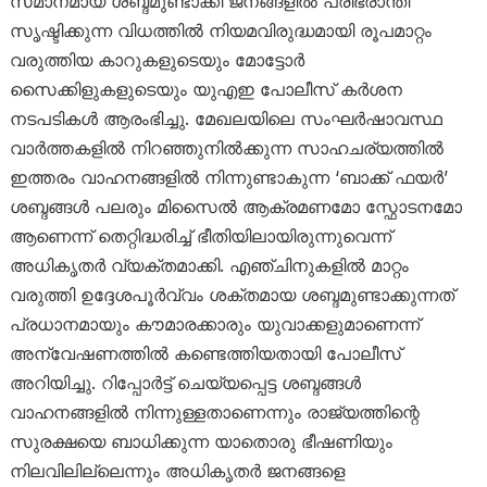
സമാനമായ ശബ്ദമുണ്ടാക്കി ജനങ്ങളിൽ പരിഭ്രാന്തി
സൃഷ്ടിക്കുന്ന വിധത്തിൽ നിയമവിരുദ്ധമായി രൂപമാറ്റം
വരുത്തിയ കാറുകളുടെയും മോട്ടോർ
സൈക്കിളുകളുടെയും യുഎഇ പോലീസ് കർശന
നടപടികൾ ആരംഭിച്ചു. മേഖലയിലെ സംഘർഷാവസ്ഥ
വാർത്തകളിൽ നിറഞ്ഞുനിൽക്കുന്ന സാഹചര്യത്തിൽ
ഇത്തരം വാഹനങ്ങളിൽ നിന്നുണ്ടാകുന്ന ‘ബാക്ക് ഫയർ’
ശബ്ദങ്ങൾ പലരും മിസൈൽ ആക്രമണമോ സ്ഫോടനമോ
ആണെന്ന് തെറ്റിദ്ധരിച്ച് ഭീതിയിലായിരുന്നുവെന്ന്
അധികൃതർ വ്യക്തമാക്കി. എഞ്ചിനുകളിൽ മാറ്റം
വരുത്തി ഉദ്ദേശപൂർവ്വം ശക്തമായ ശബ്ദമുണ്ടാക്കുന്നത്
പ്രധാനമായും കൗമാരക്കാരും യുവാക്കളുമാണെന്ന്
അന്വേഷണത്തിൽ കണ്ടെത്തിയതായി പോലീസ്
അറിയിച്ചു. റിപ്പോർട്ട് ചെയ്യപ്പെട്ട ശബ്ദങ്ങൾ
വാഹനങ്ങളിൽ നിന്നുള്ളതാണെന്നും രാജ്യത്തിന്റെ
സുരക്ഷയെ ബാധിക്കുന്ന യാതൊരു ഭീഷണിയും
നിലവിലില്ലെന്നും അധികൃതർ ജനങ്ങളെ