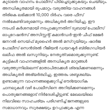
കൂടാതെ വാഹനം പോലീസ് പിടിച്ചെടുക്കുകയും ചെയ്യും.
അനധികൃതമായി രൂപമാറ്റം വരുത്തിയ വാഹനങ്ങൾ
തിരികെ ലഭിക്കാൻ 10,000 ദിർഹം വരെ ഫീസ്
നൽകേണ്ടിവരുമെന്നും അധികൃതർ അറിയിച്ചു. ഈ
നടപടി കർശനമായി നടപ്പാക്കുന്നതിന് ദുബായ് പോലീസ്
ഓപ്പറേഷൻസ് അസിസ്റ്റന്റ് കമാൻഡർ-ഇൻ-ചീഫ് മേജർ
ജനറൽ സെയ്ഫ് മുഹൈർ അൽ മസ്‌റൂയിയും ഷാർജ
പോലീസ് സെൻട്രൽ റീജിയൻ ഡയറക്ടർ ബ്രിഗേഡിയർ
ഖലീഫ അൽ ഖസൂനിയും നേതൃത്വമൊരുക്കുന്നുണ്ട്.
കുട്ടികൾ വാഹനങ്ങളിൽ അനധികൃത മാറ്റങ്ങൾ
വരുത്തുന്നില്ലെന്ന് മാതാപിതാക്കൾ ശ്രദ്ധിക്കണമെന്നും
അധികൃതർ അഭ്യർത്ഥിച്ചു. ഇത്തരം ശബ്ദശല്യം
ഉണ്ടാക്കുന്ന വാഹനങ്ങളെക്കുറിച്ച് ഔദ്യോഗിക
ചാനലുകൾ വഴി പോലീസിനെ അറിയിക്കണമെന്നും
പൊതുജനങ്ങളോട് നിർദേശിച്ചിട്ടുണ്ട്. മേഖലയിലെ
നിലവിലെ സാഹചര്യം പരിഗണിച്ച് ജനങ്ങളുടെ
സമാധാനവും സുരക്ഷയും ഉറപ്പാക്കുക എന്ന