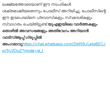
ലക്ഷ്യത്തോടെയാണ് ഈ നടപടികൾ
ശക്തമാക്കിയതെന്നും പോലീസ് അറിയിച്ചു. പോലീസിന്റെ
ഈ ഇടപെടലിനെ പ്രവാസികളും സ്വദേശികളും
സ്വാഗതം ചെയ്തിട്ടുണ്ട്.
യുഎഇയിലെ വാർത്തകളും
തൊഴിൽ അവസരങ്ങളും അതിവേഗം അറിയാൻ
വാട്സ്ആപ്പ് ഗ്രൂപ്പിൽ
അംഗമാവു
https://chat.whatsapp.com/Dbf59JLetgBECJ
pr5UZOuZ?mode=gi_t