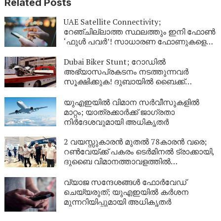
Related Posts
UAE Satellite Connectivity;
റേഞ്ചില്ലാത്ത സ്ഥലത്തും ഇനി ഫോൺ
‘ഫുൾ പവർ’! സാധാരണ ഫോണുകളെ
ഉപഗ്രഹവുമായി ബന്ധിപ്പിച്ച്
യുഎഇയുടെ വിപ്ലവം
Dubai Biker Stunt; റോഡിൽ
അഭ്യാസപ്രകടനം നടത്തുന്നവർ
സൂക്ഷിക്കുക! ദുബായിൽ ബൈക്ക്
യാത്രികന് എട്ടിന്റെ പണി നൽകി
പോലീസ്
യുഎഇയിൽ വിമാന സർവീസുകളിൽ
മാറ്റം; യാത്രക്കാർക്ക് ജാഗ്രതാ
നിർദേശവുമായി അധികൃതർ
2 വയസ്സുകാരൻ മുതൽ 78കാരൻ വരെ;
റൺവേയ്ക്ക് പകരം ടെർമിനൽ ട്രാക്കായി,
ദുബൈ വിമാനത്താവളത്തിൽ
‘മല്ലത്തോൺ’ ആവേശം!
വ്യാജ സന്ദേശങ്ങൾ ഫോർവേഡ്
ചെയ്യരുത്; യുഎഇയിൽ കർശന
മുന്നറിയിപ്പുമായി അധികൃതർ