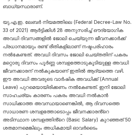
ബാധ്യസ്ഥരാണ്.
യു.എ.ഇ. ലേബർ നിയമത്തിലെ (Federal Decree-Law No.
33 of 2021) ആർട്ടിക്കിൾ 28 അനുസരിച്ച് ഔദ്യോഗിക
അവധി ദിവസങ്ങളിൽ ജോലി ചെയ്യുന്ന ജീവനക്കാർക്ക്
പ്രധാനമായും രണ്ട് രീതികളിലാണ് നഷ്ടപരിഹാരം
നൽകേണ്ടത്. അവധി ദിവസം ജോലി ചെയ്തതിന് പകരം
മറ്റൊരു ദിവസം പൂർണ്ണ ശമ്പളത്തോടുകൂടിയുള്ള അവധി
ജീവനക്കാരന് നൽകുകയാണ് ഇതിൽ ആദ്യത്തെ വഴി.
ഈ അവധി അവരുടെ വാർഷിക അവധിക്ക് (Annual
Leave) പുറമെയായിരിക്കണം നൽകേണ്ടത്. ഇനി ജോലി
സാഹചര്യം കാരണം പകരം അവധി നൽകാൻ
സാധിക്കാത്ത അവസ്ഥയാണെങ്കിൽ, ആ ദിവസത്തെ
സാധാരണ ശമ്പളത്തോടൊപ്പം ജീവനക്കാരൻ്റെ
അടിസ്ഥാന ശമ്പളത്തിൻ്റെ (Basic Salary) കുറഞ്ഞത് 50
ശതമാനമെങ്കിലും അധികമായി ഓവർടൈം