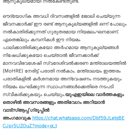
ആനുകൂല്യമായി നൽകേണ്ടതുണ്ട്.
ഔദ്യോഗിക അവധി ദിവസങ്ങളിൽ ജോലി ചെയ്യുന്ന
ജീവനക്കാർക്ക് ഈ രണ്ട് ആനുകൂല്യങ്ങളിൽ ഒന്ന് പോലും
നൽകാതിരിക്കുന്നത് ഗുരുതരമായ നിയമലംഘനമാണ്.
ഏതെങ്കിലും കമ്പനികൾ ഈ നിയമം
പാലിക്കാതിരിക്കുകയോ അർഹമായ ആനുകൂല്യങ്ങൾ
നിഷേധിക്കുകയോ ചെയ്താൽ ജീവനക്കാർക്ക്
മാനവവിഭവശേഷി സ്വദേശിവൽക്കരണ മന്ത്രാലയത്തിൽ
(MoHRE) നേരിട്ട് പരാതി നൽകാം. മന്ത്രാലയം ഇത്തരം
പരാതികളിൽ കർശനമായ അന്വേഷണം നടത്തുകയും
നിയമം ലംഘിക്കുന്ന സ്ഥാപനങ്ങൾക്കെതിരെ നടപടി
സ്വീകരിക്കുകയും ചെയ്യും.
യുഎഇയിലെ വാർത്തകളും
തൊഴിൽ അവസരങ്ങളും അതിവേഗം അറിയാൻ
വാട്സ്ആപ്പ് ഗ്രൂപ്പിൽ
അംഗമാവുക
https://chat.whatsapp.com/Dbf59JLetgBE
CJpr5UZOuZ?mode=gi_t