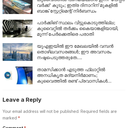
വർക്ക്’ കൂടും; ഇത്ര ദിനാറിന് മുകളിൽ
ബാങ്ക് സ്റ്റേറ്റ്മെന്റ് നിർബന്ധം
പാർക്കിങ് സ്ഥലം വിട്ടുകൊടുത്തില്ല;
കുവൈറ്റിൽ തർക്കം കൈയാങ്കളിയായി,
മൂന്ന് പേർക്കെതിരെ പരാതി
യുഎഇയിൽ ഈ മേഖലയിൽ വമ്പൻ
തൊഴിലവസരങ്ങൾ; ഈ അവസരം
നഷ്ടപെടുത്തരുതേ….
താമസിക്കാൻ എടുത്ത ഫ്ലാറ്റിൽ
അനധികൃത മദ്യനിർമാണം;
കുവൈത്തിൽ രണ്ട് പ്രവാസികൾ
അറസ്റ്റിൽ
Leave a Reply
Your email address will not be published.
Required fields are
marked
*
Comment
*