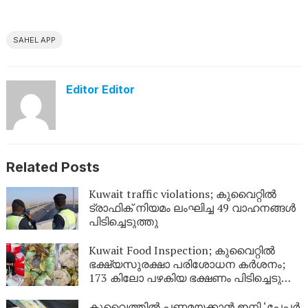
SAHEL APP
Editor Editor
Related Posts
Kuwait traffic violations; കുവൈറ്റിൽ
ട്രാഫിക് നിയമം ലംഘിച്ച 49 വാഹനങ്ങൾ
പിടിച്ചെടുത്തു
Kuwait Food Inspection; കുവൈറ്റിൽ
ഭക്ഷ്യസുരക്ഷാ പരിശോധന കർശനം;
173 കിലോ പഴകിയ ഭക്ഷണം പിടിച്ചെടുത്ത്
നശിപ്പിച്ചു
കുവൈത്തിൽ പണമയക്കാൻ ഇനി ‘പേപ്പർ