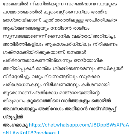
മേഖലയിൽ നിലനിൽക്കുന്ന സംഘർഷാവസ്ഥയുടെ
പശ്ചാത്തലത്തിൽ കുവൈറ്റ് സൈന്യം അതീവ
ജാഗ്രതയിലാണ്. ഏത് തരത്തിലുള്ള അപ്രതീക്ഷിത
ആക്രമണങ്ങളെയും നേരിടാൻ രാജ്യം
സുസജ്ജമാണെന്ന് സൈനിക വക്താവ് അറിയിച്ചു.
അതിർത്തികളിലും ആകാശപരിധിയിലും നിരീക്ഷണം
ശക്തമാക്കിയിരിക്കുകയാണ്. ജനങ്ങൾ
പരിഭ്രാന്തരാകേണ്ടതില്ലെന്നും ഔദ്യോഗിക
അറിയിപ്പുകൾ മാത്രം ശ്രദ്ധിക്കണമെന്നും അധികൃതർ
നിർദ്ദേശിച്ചു. വരും ദിവസങ്ങളിലും സുരക്ഷാ
പരിശോധനകളും നിരീക്ഷണങ്ങളും കർശനമായി
തുടരാനാണ് പ്രതിരോധ മന്ത്രാലയത്തിന്റെ
തീരുമാനം.
കുവൈത്തിലെ വാർത്തകളും തൊഴിൽ
അവസരങ്ങളും അതിവേഗം അറിയാൻ വാട്സ്ആപ്പ്
ഗ്രൂപ്പിൽ
അംഗമാകൂ
https://chat.whatsapp.com/J8DppBWsXPaA
oNLAwKnfF8?mode=gi_t