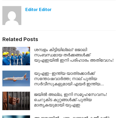
Editor Editor
Related Posts
ശമ്പളം കിട്ടിയില്ലേ? ജോലി
സംബന്ധമായ തർക്കങ്ങൾക്ക്
യുഎഇയിൽ ഇനി പരിഹാരം അതിവേഗം!
യുഎഇ–ഇന്ത്യ യാത്രക്കാർക്ക്
സന്തോഷവാർത്ത; നാല് പുതിയ
സർവീസുകളുമായി എയർ ഇന്ത്യ
എക്‌സ്പ്രസ്
ജയിൽ അല്ല, ഇനി സമൂഹസേവനം!
ചെറുകിട കുറ്റങ്ങൾക്ക് പുതിയ
മാതൃകയുമായി യുഎഇ
അക്കൗണ്ടിൽ പണം വന്നാൽ കമ്മീഷൻ?