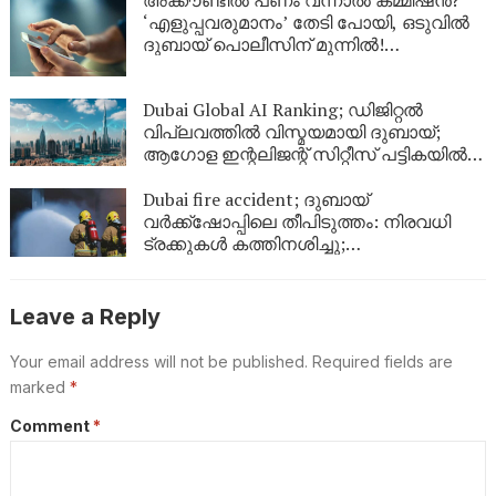
‘എളുപ്പവരുമാനം’ തേടി പോയി, ഒടുവിൽ
ദുബായ് പൊലീസിന് മുന്നിൽ!
സോഷ്യൽ മീഡിയയിലെ
‘മോഹജോലി’യുടെ യഥാർത്ഥ മുഖം
Dubai Global AI Ranking; ഡിജിറ്റൽ
വിപ്ലവത്തിൽ വിസ്മയമായി ദുബായ്;
ആഗോള ഇന്റലിജന്റ് സിറ്റീസ് പട്ടികയിൽ
രണ്ടാം സ്ഥാനം
Dubai fire accident; ദുബായ്
വർക്ക്‌ഷോപ്പിലെ തീപിടുത്തം: നിരവധി
ട്രക്കുകൾ കത്തിനശിച്ചു;
വ്യാജവാർത്തകൾക്കെതിരെ മുന്നറിയിപ്പ്
Leave a Reply
Your email address will not be published.
Required fields are
marked
*
Comment
*