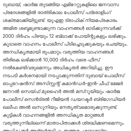
ദുബായ്, ഷാർജ തുടങ്ങിയ എമിറേറ്റുകളിലെ ജനവാസ
പ്രദേശങ്ങളിൽ രാത്രികാല പോലീസ് പട്രോളിംഗ്
ശക്തമാക്കിയിട്ടുണ്ട്. യുഎഇ ട്രാഫിക് നിയമപ്രകാരം
അമിത ശബ്ദമുണ്ടാക്കുന്ന വാഹനങ്ങൾ ഓടിക്കുന്നവർക്ക്
2000 ദിർഹം പിഴയും 12 ബ്ലാക്ക് പോയിന്റുകളും ലഭിക്കും.
കൂടാതെ വാഹനം പോലീസ് പിടിച്ചെടുക്കുകയും ചെയ്യും.
അനധികൃതമായി രൂപമാറ്റം വരുത്തിയ വാഹനങ്ങൾ
തിരികെ ലഭിക്കാൻ 10,000 ദിർഹം വരെ ഫീസ്
നൽകേണ്ടിവരുമെന്നും അധികൃതർ അറിയിച്ചു. ഈ
നടപടി കർശനമായി നടപ്പാക്കുന്നതിന് ദുബായ് പോലീസ്
ഓപ്പറേഷൻസ് അസിസ്റ്റന്റ് കമാൻഡർ-ഇൻ-ചീഫ് മേജർ
ജനറൽ സെയ്ഫ് മുഹൈർ അൽ മസ്‌റൂയിയും ഷാർജ
പോലീസ് സെൻട്രൽ റീജിയൻ ഡയറക്ടർ ബ്രിഗേഡിയർ
ഖലീഫ അൽ ഖസൂനിയും നേതൃത്വമൊരുക്കുന്നുണ്ട്.
കുട്ടികൾ വാഹനങ്ങളിൽ അനധികൃത മാറ്റങ്ങൾ
വരുത്തുന്നില്ലെന്ന് മാതാപിതാക്കൾ ശ്രദ്ധിക്കണമെന്നും
അധികൃതർ അഭ്യർത്ഥിച്ചു. ഇത്തരം ശബ്ദശല്യം