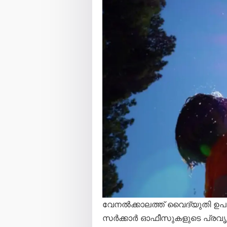
വേനൽക്കാലത്ത് വൈദ്യുതി ഉപ
സർക്കാർ ഓഫീസുകളുടെ പ്രവൃത്