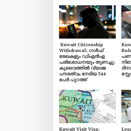
Kuwait Citizenship
Kuw
Withdrawal; ഗൾഫ്
Rul
രേഖകളും ഡിഎൻഎ
പണമ
പരിശോധനയും തുണച്ചു;
നിബ
കുവൈത്തിൽ വ്യാജ
ദിനാ
പൗരത്വം നേടിയ 344
സ്റ്റ
പേർ പുറത്ത്
Kuwait Visit Visa;
Leg