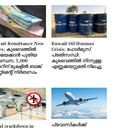
ait Remittance New
Kuwait Oil Hormuz
es; കുവൈത്തിൽ
Crisis; ഹോർമുസ്
യക്കാൻ പുതിയ
പ്രതിസന്ധി:
ന്ധന; 3,000
കുവൈത്തിൽ നിന്നുള്ള
റിന് മുകളിൽ ബാങ്ക്
എണ്ണക്കയറ്റുമതി നിലച്ചു
േറ്റ്‌മെന്റ് നിർബന്ധം
പ്രവാസികൾക്ക്
al crackdown in