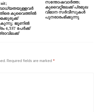
സന്തോഷവാർത്ത;
ait;
കുവൈറ്റിലേക്ക് പ്രമുഖ
ബാധ്യതയുള്ളവർ
വിമാന സർവീസുകൾ
െതിരെ കുവൈത്തിൽ
പുനരാരംഭിക്കുന്നു
ക്കുരുക്ക്
ുകുന്നു; ജൂണിൽ
രം 4,357 പേർക്ക്
്രാവിലക്ക്
hed.
Required fields are marked
*