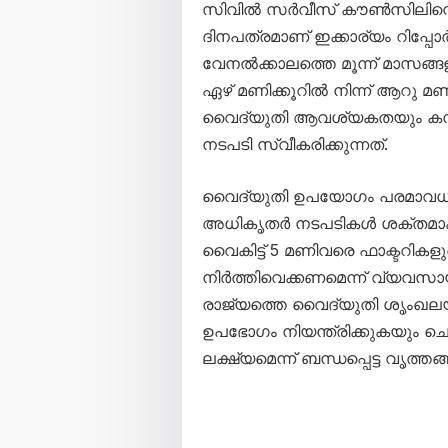
സിവിൽ സർവീസ് കൗൺസിലിന്റെ അ
ദിനപത്രമാണ് ഇക്കാര്യം റിപ്പോ
വേനൽക്കാലത്തെ മൂന്ന് മാസങ
ഏഴ് മണിക്കൂറിൽ നിന്ന് ആറു മണി
വൈദ്യുതി ആവശ്യകതയും കനത
നടപടി സ്വീകരിക്കുന്നത്.
വൈദ്യുതി ഉപയോഗം പരമാവധി കു
അധികൃതർ നടപടികൾ ശക്തമാക്കുന
വൈകിട്ട് 5 മണിവരെ ഫാക്ടറികള
നിർത്തിവെക്കണമെന്ന് വ്യവസായ 
രാജ്യത്തെ വൈദ്യുതി ശൃംഖലയ
ഉപഭോഗം നിയന്ത്രിക്കുകയും ച
ലക്ഷ്യമെന്ന് ബന്ധപ്പെട്ട വൃത്തങ