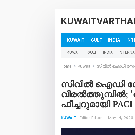
KUWAITVARTHA
KUWAIT
GULF
INDIA
INT
KUWAIT
GULF
INDIA
INTERNA
Home
Kuwait
സിവിൽ ഐഡി സേവനങ്ങൾ 
സിവിൽ ഐഡി സ
വിരൽത്തുമ്പിൽ;
ഫീച്ചറുമായി PACI
Editor Editor
—
May 14, 2026
KUWAIT