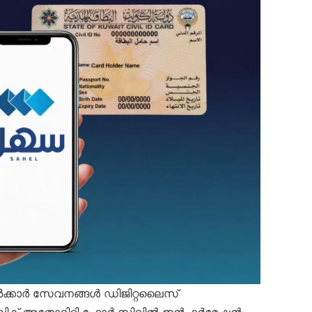
ക്കാർ സേവനങ്ങൾ ഡിജിറ്റലൈസ്
പബ്ലിക് അതോറിറ്റി ഫോർ സിവിൽ ഇൻഫർമേഷൻ