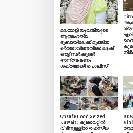
വിസ 
ആലോ
ശ്രദ
മലയാളി യുവതിയുടെ
എല്
ആത്മഹത്യ:
റെസ
ദുബായിലേക്ക് മുങ്ങിയ
കുവ
ഭർത്താവിനെതിരെ ലുക്ക്
നി
ഔട്ട് സർക്കുലർ;
അന്വേഷണം
ശക്തമാക്കി പൊലീസ്
Unsafe Food Seized
Kuw
Kuwait; കുവൈറ്റിൽ
Vio
വീടിനുള്ളിൽ രഹസ്യ
താ