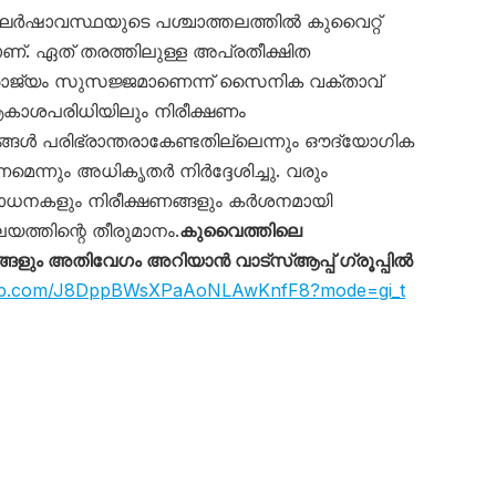
ർഷാവസ്ഥയുടെ പശ്ചാത്തലത്തിൽ കുവൈറ്റ്
. ഏത് തരത്തിലുള്ള അപ്രതീക്ഷിത
ാജ്യം സുസജ്ജമാണെന്ന് സൈനിക വക്താവ്
ആകാശപരിധിയിലും നിരീക്ഷണം
ങ്ങൾ പരിഭ്രാന്തരാകേണ്ടതില്ലെന്നും ഔദ്യോഗിക
ണമെന്നും അധികൃതർ നിർദ്ദേശിച്ചു. വരും
ോധനകളും നിരീക്ഷണങ്ങളും കർശനമായി
യത്തിന്റെ തീരുമാനം.
കുവൈത്തിലെ
ും അതിവേഗം അറിയാൻ വാട്സ്ആപ്പ് ഗ്രൂപ്പിൽ
sapp.com/J8DppBWsXPaAoNLAwKnfF8?mode=gi_t