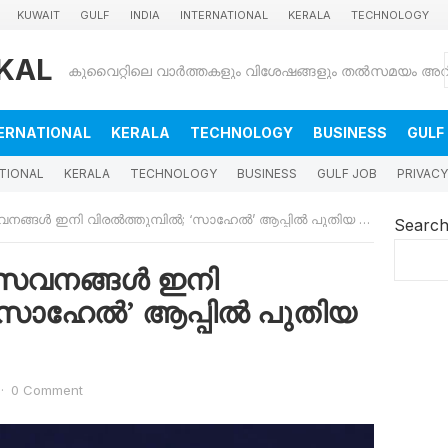
KUWAIT
GULF
INDIA
INTERNATIONAL
KERALA
TECHNOLOGY
KAL
ERNATIONAL
KERALA
TECHNOLOGY
BUSINESS
GULF
TIONAL
KERALA
TECHNOLOGY
BUSINESS
GULF JOB
PRIVACY
ഇനി വിരൽത്തുമ്പിൽ; ‘സാഹേൽ’ ആപ്പിൽ പുതിയ ഫീച്ചറുമായി PACI
Searc
േവനങ്ങൾ ഇനി
 ‘സാഹേൽ’ ആപ്പിൽ പുതിയ
·
0 Comment