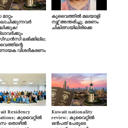
മാറ്റം
കുവൈത്തിൽ മലയാളി
ചിക്കുന്നവർ
നഴ്സ് അന്തരിച്ചു; മരണം
്ധിക്കുക!
ചികിത്സയിലിരിക്കെ
ലാവർക്കും
ിഡൻസി ലഭിക്കില്ല;
ൈത്തിന്റെ
ർണായക വിശദീകരണം
ait Residency
Kuwait nationality
lations; കുവൈറ്റിൽ
review; കുവൈറ്റിൽ
മസ-തൊഴിൽ
ഒൻപത് പേരുടെ