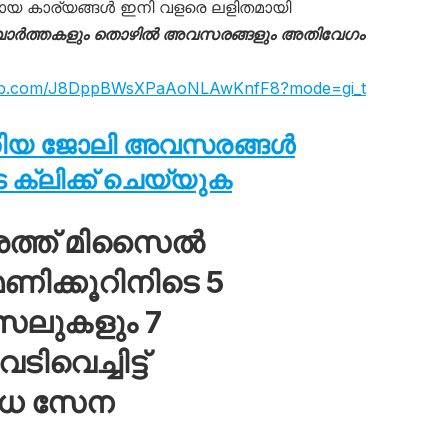
ായ കാര്യങ്ങൾ ഇനി വളരെ ലളിതമായി
വാർത്തകളും തൊഴിൽ അവസരങ്ങളും അതിവേഗം
sapp.com/J8DppBWsXPaAoNLAwKnfF8?mode=gi_t
തിയ ജോലി അവസരങ്ങൾ
ക്ലിക്ക് ചെയ്യുക
ശത്ത് മിസൈൽ
ിക്കൂറിനിടെ 5
സൈലുകളും 7
വെച്ചിട്ട്
ോധ സേന