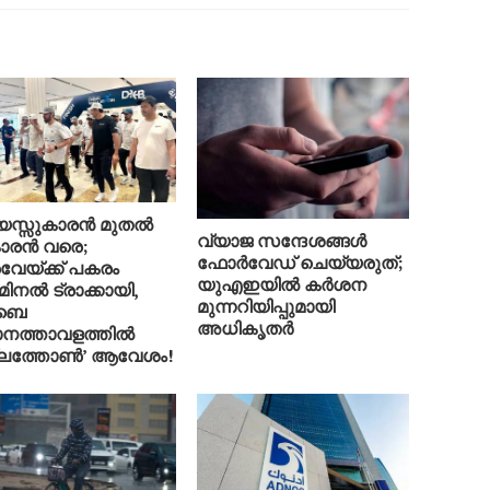
യസ്സുകാരൻ മുതൽ
വ്യാജ സന്ദേശങ്ങൾ
ാരൻ വരെ;
ഫോർവേഡ് ചെയ്യരുത്;
േയ്ക്ക് പകരം
യുഎഇയിൽ കർശന
മിനൽ ട്രാക്കായി,
മുന്നറിയിപ്പുമായി
ബൈ
അധികൃതർ
ാനത്താവളത്തിൽ
്ലത്തോൺ’ ആവേശം!