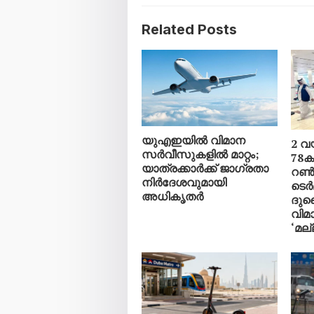
Related Posts
യുഎഇയിൽ വിമാന
2 വ
സർവീസുകളിൽ മാറ്റം;
78ക
യാത്രക്കാർക്ക് ജാഗ്രതാ
റൺവ
നിർദേശവുമായി
ടെർ
അധികൃതർ
ദു
വിമ
‘മല