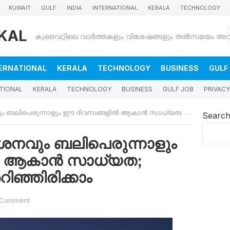
KUWAIT
GULF
INDIA
INTERNATIONAL
KERALA
TECHNOLOGY
KAL
ERNATIONAL
KERALA
TECHNOLOGY
BUSINESS
GULF
TIONAL
KERALA
TECHNOLOGY
BUSINESS
GULF JOB
PRIVACY
െരുന്നാളും ഈ ദിവസങ്ങളിൽ ആകാൻ സാധ്യത; ഇക്കാര്യങ്ങൾ അറി‍ഞ്ഞിരിക്കാം
Searc
ർശനവും ബലിപെരുന്നാളും
ൽ ആകാൻ സാധ്യത;
‍ഞ്ഞിരിക്കാം
 Comment