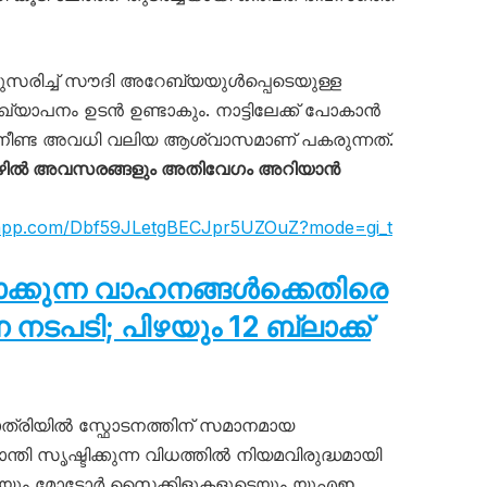
നുസരിച്ച് സൗദി അറേബ്യയുൾപ്പെടെയുള്ള
്യാപനം ഉടൻ ഉണ്ടാകും. നാട്ടിലേക്ക് പോകാൻ
ഈ നീണ്ട അവധി വലിയ ആശ്വാസമാണ് പകരുന്നത്.
ഴിൽ അവസരങ്ങളും അതിവേഗം അറിയാൻ
tsapp.com/Dbf59JLetgBECJpr5UZOuZ?mode=gi_t
ടാക്കുന്ന വാഹനങ്ങൾക്കെതിരെ
പടി; പിഴയും 12 ബ്ലാക്ക്
്രിയിൽ സ്ഫോടനത്തിന് സമാനമായ
ാന്തി സൃഷ്ടിക്കുന്ന വിധത്തിൽ നിയമവിരുദ്ധമായി
ടെയും മോട്ടോർ സൈക്കിളുകളുടെയും യുഎഇ