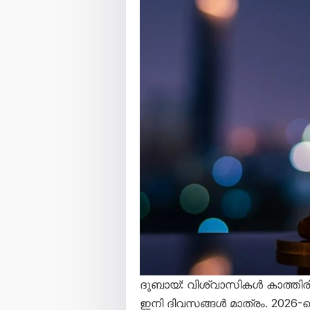
ദുബായ്: വിശ്വാസികൾ കാത്തിര
ഇനി ദിവസങ്ങൾ മാത്രം. 2026-