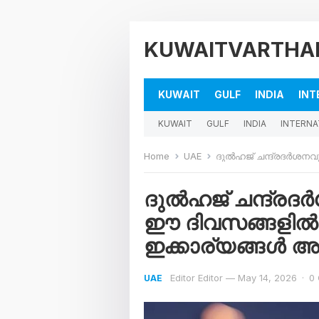
KUWAITVARTHA
KUWAIT
GULF
INDIA
INT
KUWAIT
GULF
INDIA
INTERNA
Home
UAE
ദുൽഹജ് ചന്ദ്രദർശനവും ബലിപ
ദുൽഹജ് ചന്ദ്രദ
ഈ ദിവസങ്ങളി
ഇക്കാര്യങ്ങൾ അറി
Editor Editor
—
May 14, 2026
·
0
UAE