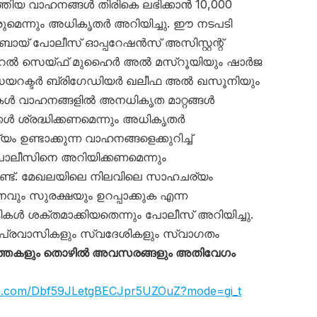
്തിയ വാഹനങ്ങൾ തിരികെ ലഭിക്കാൻ 10,000
ുമെന്നും അധികൃതർ അറിയിച്ചു. ഈ നടപടി
ുബായ് പോലീസ് ഓപ്പറേഷൻസ് അസിസ്റ്റന്റ്
റൽ സെയ്ഫ് മുഹൈർ അൽ മസ്‌റൂയിയും ഷാർജ
ഡയറക്ടർ ബ്രിഗേഡിയർ ഖലീഫ അൽ ഖസൂനിയും
ട്ടികൾ വാഹനങ്ങളിൽ അനധികൃത മാറ്റങ്ങൾ
ക്കൾ ശ്രദ്ധിക്കണമെന്നും അധികൃതർ
ം ഉണ്ടാക്കുന്ന വാഹനങ്ങളെക്കുറിച്ച്
ലീസിനെ അറിയിക്കണമെന്നും
്ടുണ്ട്. മേഖലയിലെ നിലവിലെ സാഹചര്യം
വും സുരക്ഷയും ഉറപ്പാക്കുക എന്ന
ൾ ശക്തമാക്കിയതെന്നും പോലീസ് അറിയിച്ചു.
പ്രവാസികളും സ്വദേശികളും സ്വാഗതം
്തകളും തൊഴിൽ അവസരങ്ങളും അതിവേഗം
app.com/Dbf59JLetgBECJpr5UZOuZ?mode=gi_t