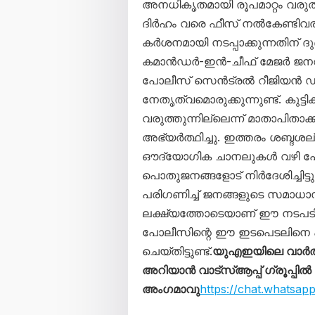
അനധികൃതമായി രൂപമാറ്റം വരുത
ദിർഹം വരെ ഫീസ് നൽകേണ്ടിവര
കർശനമായി നടപ്പാക്കുന്നതിന് ദ
കമാൻഡർ-ഇൻ-ചീഫ് മേജർ ജന
പോലീസ് സെൻട്രൽ റീജിയൻ 
നേതൃത്വമൊരുക്കുന്നുണ്ട്. കു
വരുത്തുന്നില്ലെന്ന് മാതാപിതാ
അഭ്യർത്ഥിച്ചു. ഇത്തരം ശബ്ദശല്യ
ഔദ്യോഗിക ചാനലുകൾ വഴി പോ
പൊതുജനങ്ങളോട് നിർദേശിച്ചിട
പരിഗണിച്ച് ജനങ്ങളുടെ സമാധാന
ലക്ഷ്യത്തോടെയാണ് ഈ നടപടിക
പോലീസിന്റെ ഈ ഇടപെടലിനെ 
ചെയ്തിട്ടുണ്ട്.
യുഎഇയിലെ വാർത
അറിയാൻ വാട്സ്ആപ്പ് ഗ്രൂപ്പിൽ
അംഗമാവു
https://chat.whats