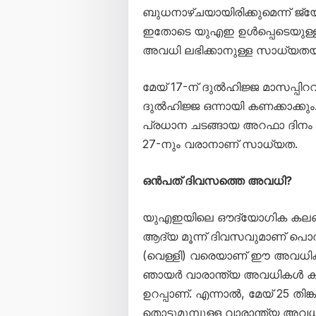
ബുധനാഴ്ചയായിരിക്കുമെന്ന് ജ്യ
ഇതോടെ യുഎഇ ഉൾപ്പെടെയുള്ള 
അവധി ലഭിക്കാനുള്ള സാധ്യതയ
മേയ് 17-ന് ദുൽഹിജ്ജ മാസപ്പ
ദുൽഹിജ്ജ ഒന്നായി കണക്കാക്കു
പ്രധാന ചടങ്ങായ അറഫാ ദിനം മ
27-നും വരാനാണ് സാധ്യത.
ഒൻപത് ദിവസത്തെ അവധി?
യുഎഇയിലെ ഔദ്യോഗിക കലണ്ടർ
ആദ്യ മൂന്ന് ദിവസവുമാണ് പൊ
(വെള്ളി) വരെയാണ് ഈ അവധികൾ 
ഞായർ വാരാന്ത്യ അവധികൾ ക
ഉറപ്പാണ്. എന്നാൽ, മേയ് 25 തിങ്
തൊട്ടുമുമ്പുള്ള വാരാന്ത്യ അവ