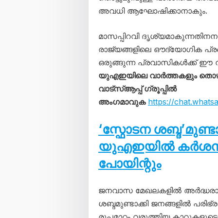
അവധി ആഘോഷിക്കാനാകും.
മാസപ്പിറവി ദൃശ്യമാകുന്നതിന
രാജ്യങ്ങളിലെ ഔദ്യോഗിക പ്രഖ
ഒരുങ്ങുന്ന പ്രവാസികൾക്ക് 
യുഎഇയിലെ വാർത്തകളും തൊ
വാട്സ്ആപ്പ് ഗ്രൂപ്പിൽ
അംഗമാവുക
https://chat.wha
‘സ്ഫോടന ശബ്ദ’മുണ്
യുഎഇയിൽ കർശന നട
പോയിന്റും
ജനവാസ മേഖലകളിൽ അർദ്ധരാത
ശബ്ദമുണ്ടാക്കി ജനങ്ങളിൽ പരിഭ്ര
രൂപമാറ്റം വരുത്തിയ കാറുകളു