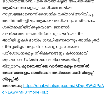
ജാഗ്രതയിലാണ്. ഏത് തരത്തിലുള്ള അപ്രതീക്ഷിത
ആക്രമണങ്ങളെയും നേരിടാൻ രാജ്യം
സുസജ്ജമാണെന്ന് സൈനിക വക്താവ് അറിയിച്ചു.
അതിർത്തികളിലും ആകാശപരിധിയിലും നിരീക്ഷണം
ശക്തമാക്കിയിരിക്കുകയാണ്. ജനങ്ങൾ
പരിഭ്രാന്തരാകേണ്ടതില്ലെന്നും ഔദ്യോഗിക
അറിയിപ്പുകൾ മാത്രം ശ്രദ്ധിക്കണമെന്നും അധികൃതർ
നിർദ്ദേശിച്ചു. വരും ദിവസങ്ങളിലും സുരക്ഷാ
പരിശോധനകളും നിരീക്ഷണങ്ങളും കർശനമായി
തുടരാനാണ് പ്രതിരോധ മന്ത്രാലയത്തിന്റെ
തീരുമാനം.
കുവൈത്തിലെ വാർത്തകളും തൊഴിൽ
അവസരങ്ങളും അതിവേഗം അറിയാൻ വാട്സ്ആപ്പ്
ഗ്രൂപ്പിൽ
അംഗമാകൂ
https://chat.whatsapp.com/J8DppBWsXPaA
oNLAwKnfF8?mode=gi_t