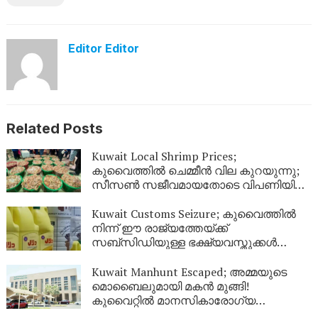
Editor Editor
Related Posts
Kuwait Local Shrimp Prices;
കുവൈത്തിൽ ചെമ്മീൻ വില കുറയുന്നു;
സീസൺ സജീവമായതോടെ വിപണിയിൽ
വൻ തിരക്ക്
Kuwait Customs Seizure; കുവൈത്തിൽ
നിന്ന് ഈ രാജ്യത്തേയ്ക്ക്
സബ്സിഡിയുള്ള ഭക്ഷ്യവസ്തുക്കൾ
കടത്താനുള്ള ശ്രമം തടഞ്ഞു
Kuwait Manhunt Escaped; അമ്മയുടെ
മൊബൈലുമായി മകൻ മുങ്ങി!
കുവൈറ്റിൽ മാനസികാരോഗ്യ
കേന്ദ്രത്തിൽ നിന്ന് ചാടിപ്പോയ