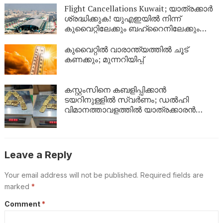
യുവാവിനായി പോലീസ് തിരച്ചിൽ
Flight Cancellations Kuwait; യാത്രക്കാർ
ശ്രദ്ധിക്കുക! യുഎഇയിൽ നിന്ന്
കുവൈറ്റിലേക്കും ബഹ്‌റൈനിലേക്കും
വിമാനങ്ങൾ റദ്ദാക്കി; പുതിയ വിവരങ്ങൾ
ഇങ്ങനെ
കുവൈറ്റിൽ വാരാന്ത്യത്തിൽ ചൂട്
കണക്കും; മുന്നറിയിപ്പ്
കസ്റ്റംസിനെ കബളിപ്പിക്കാൻ
ടയറിനുള്ളിൽ സ്വർണം; ഡൽഹി
വിമാനത്താവളത്തിൽ യാത്രക്കാരൻ
പിടിയിൽ
Leave a Reply
Your email address will not be published.
Required fields are
marked
*
Comment
*