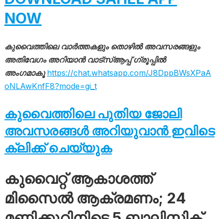
NOW
കുവൈത്തിലെ വാർത്തകളും തൊഴിൽ അവസരങ്ങളും
അതിവേഗം അറിയാൻ വാട്സ്ആപ്പ് ഗ്രൂപ്പിൽ
അംഗമാകൂ
https://chat.whatsapp.com/J8DppBWsXPaA
oNLAwKnfF8?mode=gi_t
കുവൈത്തിലെ പുതിയ ജോലി
അവസരങ്ങൾ അറിയുവാൻ ഇവിടെ
ക്ലിക്ക് ചെയ്യുക
കുവൈറ്റ് ആകാശത്ത്
മിസൈൽ ആക്രമണം; 24
മണിക്കൂറിനിടെ 5 ബാലിസ്റ്റിക്