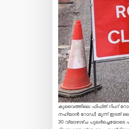
കുവൈത്തിലെ ഫിഫ്ത് റിംഗ് 
നഹ്യാൻ റോഡ്) മൂന്ന് ഇടത് ല
30 വ്യാഴാഴ്ച പുലർച്ചെയോടെ 