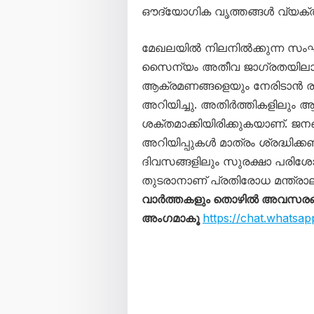
ഔദ്യോഗിക വൃത്തങ്ങൾ വ്യക്തമ
മേഖലയിൽ നിലനിൽക്കുന്ന സംഘ
സൈന്യം അതീവ ജാഗ്രതയിലാണ്
ആക്രമണങ്ങളെയും നേരിടാൻ ര
അറിയിച്ചു. അതിർത്തികളിലും 
ശക്തമാക്കിയിരിക്കുകയാണ്. ജന
അറിയിപ്പുകൾ മാത്രം ശ്രദ്ധിക്ക
ദിവസങ്ങളിലും സുരക്ഷാ പരിശ
തുടരാനാണ് പ്രതിരോധ മന്ത്രാല
വാർത്തകളും തൊഴിൽ അവസരങ്ങള
അംഗമാകൂ
https://chat.what