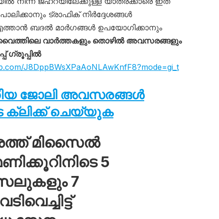
ൽ നിന്ന് ജഹ്റയിലേക്കുള്ള യാത്രക്കാരെ ഇത്
പാലിക്കാനും ട്രാഫിക് നിർദ്ദേശങ്ങൾ
ത്താൻ ബദൽ മാർഗങ്ങൾ ഉപയോഗിക്കാനും
വൈത്തിലെ വാർത്തകളും തൊഴിൽ അവസരങ്ങളും
 ഗ്രൂപ്പിൽ
sapp.com/J8DppBWsXPaAoNLAwKnfF8?mode=gi_t
തിയ ജോലി അവസരങ്ങൾ
ക്ലിക്ക് ചെയ്യുക
ശത്ത് മിസൈൽ
ിക്കൂറിനിടെ 5
സൈലുകളും 7
വെച്ചിട്ട്