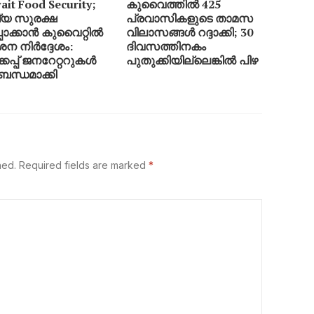
it Food Security;
കുവൈത്തിൽ 425
ഷ്യ സുരക്ഷ
പ്രവാസികളുടെ താമസ
്പാക്കാൻ കുവൈറ്റിൽ
വിലാസങ്ങൾ റദ്ദാക്കി; 30
ന നിർദ്ദേശം:
ദിവസത്തിനകം
കപ്പ് ജനറേറ്ററുകൾ
പുതുക്കിയില്ലെങ്കിൽ പിഴ
ബന്ധമാക്കി
hed.
Required fields are marked
*