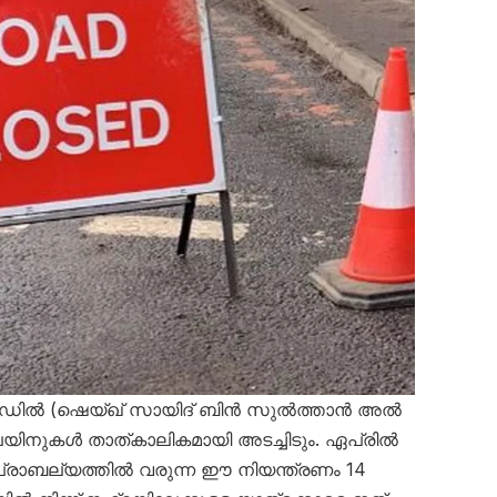
റോഡിൽ (ഷെയ്ഖ് സായിദ് ബിൻ സുൽത്താൻ അൽ
െയിനുകൾ താത്കാലികമായി അടച്ചിടും. ഏപ്രിൽ
പ്രാബല്യത്തിൽ വരുന്ന ഈ നിയന്ത്രണം 14