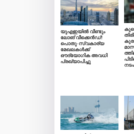
കുവ
യുഎഇയിൽ വീണ്ടും
തിരി
ലോങ് വീക്കെൻഡ്!
കുരു
പൊതു-സ്വകാര്യ
മാസ
മേഖലകൾക്ക്
ത്ത
ഔദ്യോഗിക അവധി
പിടി
പ്രഖ്യാപിച്ചു
നടപ