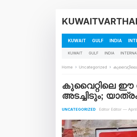
KUWAITVARTHA
KUWAIT
GULF
INDIA
INT
KUWAIT
GULF
INDIA
INTERNA
Home
Uncategorized
കുവൈറ്റിലെ ഈ
കുവൈറ്റിലെ ഈ റ
അടച്ചിടും; യാത്രക
Editor Editor
—
Apri
UNCATEGORIZED