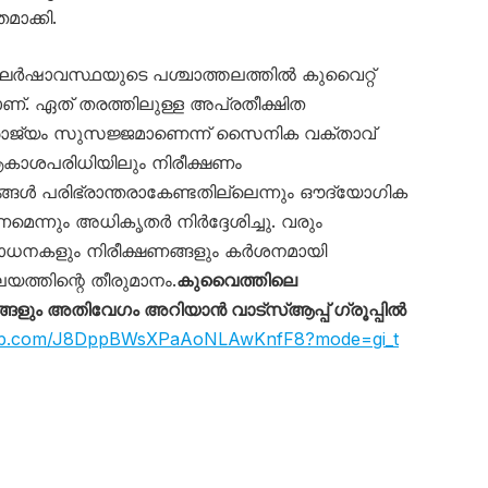
ാക്കി.
ർഷാവസ്ഥയുടെ പശ്ചാത്തലത്തിൽ കുവൈറ്റ്
. ഏത് തരത്തിലുള്ള അപ്രതീക്ഷിത
ാജ്യം സുസജ്ജമാണെന്ന് സൈനിക വക്താവ്
ആകാശപരിധിയിലും നിരീക്ഷണം
ങ്ങൾ പരിഭ്രാന്തരാകേണ്ടതില്ലെന്നും ഔദ്യോഗിക
ണമെന്നും അധികൃതർ നിർദ്ദേശിച്ചു. വരും
ോധനകളും നിരീക്ഷണങ്ങളും കർശനമായി
യത്തിന്റെ തീരുമാനം.
കുവൈത്തിലെ
ും അതിവേഗം അറിയാൻ വാട്സ്ആപ്പ് ഗ്രൂപ്പിൽ
sapp.com/J8DppBWsXPaAoNLAwKnfF8?mode=gi_t