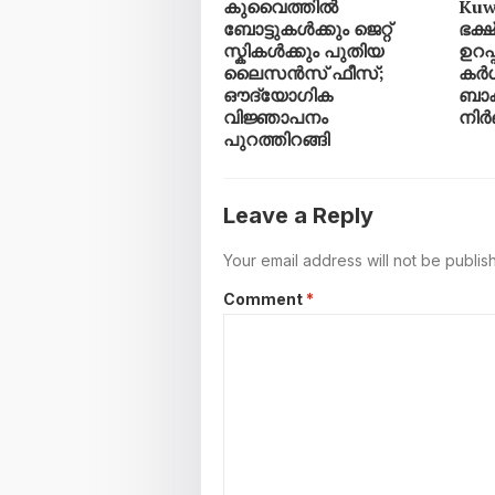
കുവൈത്തിൽ
Kuwa
ബോട്ടുകൾക്കും ജെറ്റ്
ഭക്
സ്കികൾക്കും പുതിയ
ഉറപ
ലൈസൻസ് ഫീസ്;
കർശ
ഔദ്യോഗിക
ബാക്
വിജ്ഞാപനം
നിർ
പുറത്തിറങ്ങി
Leave a Reply
Your email address will not be publis
Comment
*