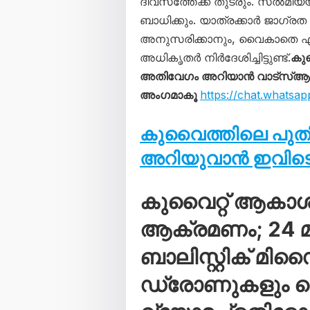
ദിവസത്തേക്ക് തുടരും. സൽമിയയി
ബാധിക്കും. യാത്രക്കാർ ജാഗ്രത 
അനുസരിക്കാനും, വൈകാതെ എ
അധികൃതർ നിർദേശിച്ചിട്ടുണ്ട്.
കു
അതിവേഗം അറിയാൻ വാട്സ്ആപ്പ്
അംഗമാകൂ
https://chat.what
കുവൈത്തിലെ പു
അറിയുവാൻ ഇവിടെ 
കുവൈറ്റ് ആകാ
ആക്രമണം; 24 മണ
ബാലിസ്റ്റിക് മി
ഡ്രോണുകളും വെടി