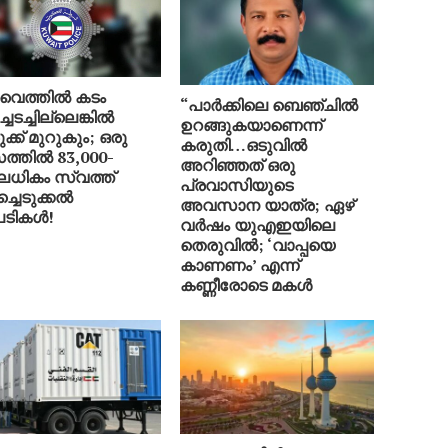
ൈത്തിൽ കടം
“പാർക്കിലെ ബെഞ്ചിൽ
ച്ചടച്ചില്ലെങ്കിൽ
ഉറങ്ങുകയാണെന്ന്
ക്ക് മുറുകും; ഒരു
കരുതി…ഒടുവിൽ
ത്തിൽ 83,000-
അറിഞ്ഞത് ഒരു
ിലധികം സ്വത്ത്
പ്രവാസിയുടെ
ച്ചെടുക്കൽ
അവസാന യാത്ര; ഏഴ്
ടികൾ!
വർഷം യുഎഇയിലെ
തെരുവിൽ; ‘വാപ്പയെ
കാണണം’ എന്ന്
കണ്ണീരോടെ മകൾ