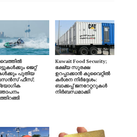
വൈത്തിൽ
Kuwait Food Security;
ടുകൾക്കും ജെറ്റ്
ഭക്ഷ്യ സുരക്ഷ
ികൾക്കും പുതിയ
ഉറപ്പാക്കാൻ കുവൈറ്റിൽ
സൻസ് ഫീസ്;
കർശന നിർദ്ദേശം:
്യോഗിക
ബാക്കപ്പ് ജനറേറ്ററുകൾ
്ഞാപനം
നിർബന്ധമാക്കി
്തിറങ്ങി