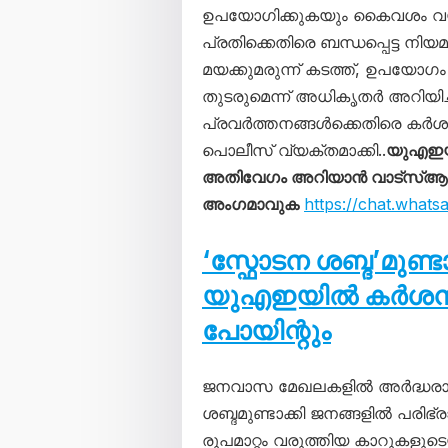
ഉപയോഗിക്കുകയും കൈവശം വയ്ക്
പ്രതിക്കെതിരെ ബന്ധപ്പെട്ട നിയമങ
മയക്കുമരുന്ന് കടത്ത്, ഉപയോഗ
തുടരുമെന്ന് അധികൃതർ അറിയിച
പ്രവർത്തനങ്ങൾക്കെതിരെ കർശന
പൊലീസ് വ്യക്തമാക്കി..
യുഎഇയ
അതിവേഗം അറിയാൻ വാട്സ്ആപ്പ്
അംഗമാവുക
https://chat.wha
‘സ്ഫോടന ശബ്ദ’മുണ്
യുഎഇയിൽ കർശന നട
പോയിന്റും
ജനവാസ മേഖലകളിൽ അർദ്ധരാത
ശബ്ദമുണ്ടാക്കി ജനങ്ങളിൽ പരിഭ്ര
രൂപമാറ്റം വരുത്തിയ കാറുകളു