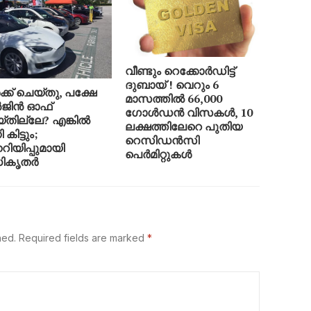
വീണ്ടും റെക്കോർഡിട്ട്
ദുബായ് ! വെറും 6
്ക് ചെയ്തു, പക്ഷേ
മാസത്തിൽ 66,000
ജിൻ ഓഫ്
ഗോൾഡൻ വിസകൾ, 10
്തില്ലേ? എങ്കിൽ
ലക്ഷത്തിലേറെ പുതിയ
കിട്ടും;
റെസിഡൻസി
നറിയിപ്പുമായി
പെർമിറ്റുകൾ
ികൃതർ
hed.
Required fields are marked
*