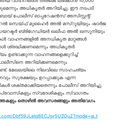
്തിയ വാഹനങ്ങൾ തിരികെ ലഭിക്കാൻ 10,000
ുമെന്നും അധികൃതർ അറിയിച്ചു. ഈ നടപടി
ുബായ് പോലീസ് ഓപ്പറേഷൻസ് അസിസ്റ്റന്റ്
റൽ സെയ്ഫ് മുഹൈർ അൽ മസ്‌റൂയിയും ഷാർജ
ഡയറക്ടർ ബ്രിഗേഡിയർ ഖലീഫ അൽ ഖസൂനിയും
ട്ടികൾ വാഹനങ്ങളിൽ അനധികൃത മാറ്റങ്ങൾ
ക്കൾ ശ്രദ്ധിക്കണമെന്നും അധികൃതർ
ം ഉണ്ടാക്കുന്ന വാഹനങ്ങളെക്കുറിച്ച്
ലീസിനെ അറിയിക്കണമെന്നും
്ടുണ്ട്. മേഖലയിലെ നിലവിലെ സാഹചര്യം
വും സുരക്ഷയും ഉറപ്പാക്കുക എന്ന
ൾ ശക്തമാക്കിയതെന്നും പോലീസ് അറിയിച്ചു.
പ്രവാസികളും സ്വദേശികളും സ്വാഗതം
്തകളും തൊഴിൽ അവസരങ്ങളും അതിവേഗം
app.com/Dbf59JLetgBECJpr5UZOuZ?mode=gi_t