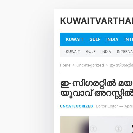
KUWAITVARTHA
KUWAIT
GULF
INDIA
INT
KUWAIT
GULF
INDIA
INTERNA
Home
Uncategorized
ഇ-സിഗരറ്റിൽ
ഇ-സിഗരറ്റിൽ മയക
യുവാവ്​ അറസ്റ്റി
Editor Editor
—
Apri
UNCATEGORIZED