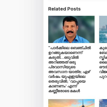
Related Posts
“പാർക്കിലെ ബെഞ്ചിൽ
കു
ഉറങ്ങുകയാണെന്ന്
ബോട്
കരുതി…ഒടുവിൽ
സ്ക
അറിഞ്ഞത് ഒരു
ലൈ
പ്രവാസിയുടെ
ഔദ
അവസാന യാത്ര; ഏഴ്
വിജ
വർഷം യുഎഇയിലെ
പുറത
തെരുവിൽ; ‘വാപ്പയെ
കാണണം’ എന്ന്
കണ്ണീരോടെ മകൾ