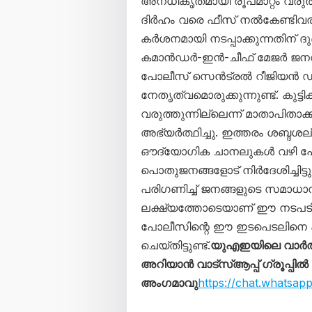
അനധികൃതമായി രൂപമാറ്റം വരുത
ദിർഹം വരെ ഫീസ് നൽകേണ്ടിവര
കർശനമായി നടപ്പാക്കുന്നതിന് ദ
കമാൻഡർ-ഇൻ-ചീഫ് മേജർ ജന
പോലീസ് സെൻട്രൽ റീജിയൻ 
നേതൃത്വമൊരുക്കുന്നുണ്ട്. കു
വരുത്തുന്നില്ലെന്ന് മാതാപിതാ
അഭ്യർത്ഥിച്ചു. ഇത്തരം ശബ്ദശല്യ
ഔദ്യോഗിക ചാനലുകൾ വഴി പോ
പൊതുജനങ്ങളോട് നിർദേശിച്ചിട
പരിഗണിച്ച് ജനങ്ങളുടെ സമാധാന
ലക്ഷ്യത്തോടെയാണ് ഈ നടപടിക
പോലീസിന്റെ ഈ ഇടപെടലിനെ 
ചെയ്തിട്ടുണ്ട്.
യുഎഇയിലെ വാർത
അറിയാൻ വാട്സ്ആപ്പ് ഗ്രൂപ്പിൽ
അംഗമാവു
https://chat.whats