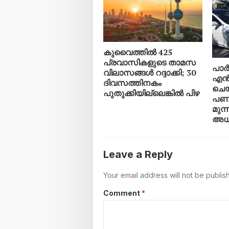
കുവൈത്തിൽ 425
പ്രവാസികളുടെ താമസ
പാർക
വിലാസങ്ങൾ റദ്ദാക്കി; 30
എൻ
ദിവസത്തിനകം
ചെയ
പുതുക്കിയില്ലെങ്കിൽ പിഴ
പണി 
മുന്
അധ
Leave a Reply
Your email address will not be publis
Comment
*