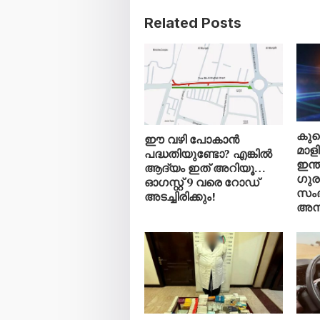
Related Posts
കുവ
ഈ വഴി പോകാൻ
മാളി
പദ്ധതിയുണ്ടോ? എങ്കിൽ
ഇന്
ആദ്യം ഇത് അറിയൂ…
ഗുരു
ഓഗസ്റ്റ് 9 വരെ റോഡ്
സംഭ
അടച്ചിരിക്കും!
അന