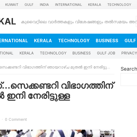
KUWAIT
GULF
INDIA
INTERNATIONAL
KERALA
TECHNOLOGY
KAL
ERNATIONAL
KERALA
TECHNOLOGY
BUSINESS
GULF
TIONAL
KERALA
TECHNOLOGY
BUSINESS
GULF JOB
PRIVACY
െക്കണ്ടറി വിഭാഗത്തിന് ഞായറാഴ്ച മുതൽ ഇനി നേരിട്ടുള്ള ക്ലാസുകൾ
Searc
്ക്…സെക്കണ്ടറി വിഭാഗത്തിന്
നി നേരിട്ടുള്ള
·
0 Comment