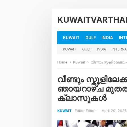
KUWAITVARTHA
KUWAIT
GULF
INDIA
INT
KUWAIT
GULF
INDIA
INTERNA
Home
Kuwait
വീണ്ടും സ്കൂളിലേക്ക്…സ
വീണ്ടും സ്കൂളിലേക
ഞായറാഴ്ച മുതൽ ഇ
ക്ലാസുകൾ
Editor Editor
—
April 29, 2026
KUWAIT