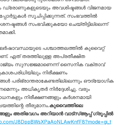
യും ഡ്രോണുകളുടെയും അവശിഷ്ടങ്ങൾ വിജനമായ
ോർട്ടുകൾ സൂചിപ്പിക്കുന്നത്. സംഭവത്തിൽ
നഷ്ടങ്ങൾ സംഭവിക്കുകയോ ചെയ്തിട്ടില്ലെന്ന്
ാക്കി.
ർഷാവസ്ഥയുടെ പശ്ചാത്തലത്തിൽ കുവൈറ്റ്
. ഏത് തരത്തിലുള്ള അപ്രതീക്ഷിത
ാജ്യം സുസജ്ജമാണെന്ന് സൈനിക വക്താവ്
ആകാശപരിധിയിലും നിരീക്ഷണം
ങ്ങൾ പരിഭ്രാന്തരാകേണ്ടതില്ലെന്നും ഔദ്യോഗിക
ണമെന്നും അധികൃതർ നിർദ്ദേശിച്ചു. വരും
ോധനകളും നിരീക്ഷണങ്ങളും കർശനമായി
യത്തിന്റെ തീരുമാനം.
കുവൈത്തിലെ
ും അതിവേഗം അറിയാൻ വാട്സ്ആപ്പ് ഗ്രൂപ്പിൽ
sapp.com/J8DppBWsXPaAoNLAwKnfF8?mode=gi_t