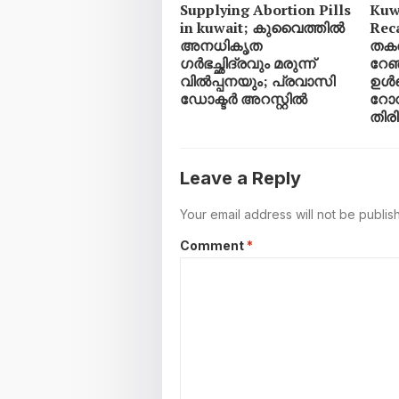
Supplying Abortion Pills
Kuw
​in kuwait; കുവൈത്തിൽ
Rec
അനധികൃത
തകര
ഗർഭച്ഛിദ്രവും മരുന്ന്
റേഞ
വിൽപ്പനയും; പ്രവാസി
ഉൾപ
ഡോക്ടർ അറസ്റ്റിൽ
റോ
തിരി
Leave a Reply
Your email address will not be publis
Comment
*