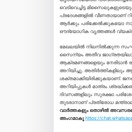
വെടിവെച്ചിട്ട മിസൈലുകളുടെ
പ്രദേശങ്ങളിൽ വീണതായാണ് റിപ്പ
ആർക്കും പരിക്കേൽക്കുകയോ നാശ
ഔദ്യോഗിക വൃത്തങ്ങൾ വ്യക്തമ
മേഖലയിൽ നിലനിൽക്കുന്ന സംഘ
സൈന്യം അതീവ ജാഗ്രതയിലാണ്
ആക്രമണങ്ങളെയും നേരിടാൻ ര
അറിയിച്ചു. അതിർത്തികളിലും 
ശക്തമാക്കിയിരിക്കുകയാണ്. ജന
അറിയിപ്പുകൾ മാത്രം ശ്രദ്ധിക്ക
ദിവസങ്ങളിലും സുരക്ഷാ പരിശ
തുടരാനാണ് പ്രതിരോധ മന്ത്രാല
വാർത്തകളും തൊഴിൽ അവസരങ്ങള
അംഗമാകൂ
https://chat.what