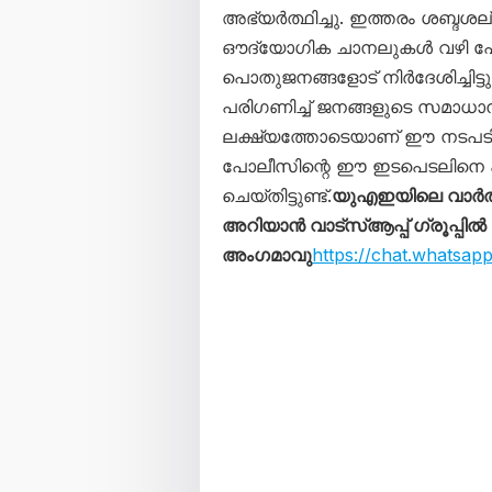
അഭ്യർത്ഥിച്ചു. ഇത്തരം ശബ്ദശല്യ
ഔദ്യോഗിക ചാനലുകൾ വഴി പോ
പൊതുജനങ്ങളോട് നിർദേശിച്ചിട
പരിഗണിച്ച് ജനങ്ങളുടെ സമാധാന
ലക്ഷ്യത്തോടെയാണ് ഈ നടപടിക
പോലീസിന്റെ ഈ ഇടപെടലിനെ 
ചെയ്തിട്ടുണ്ട്.
യുഎഇയിലെ വാർത
അറിയാൻ വാട്സ്ആപ്പ് ഗ്രൂപ്പിൽ
അംഗമാവു
https://chat.whats