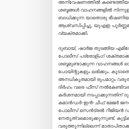
അന്വേഷണത്തിൽ കണ്ടെത്തിയതായി 
ശബ്ദങ്ങൾ വാഹനങ്ങളിൽ നിന്നുള
ബാധിക്കുന്ന യാതൊരു ഭീഷണിയ
ആശ്വസിപ്പിച്ചു. യുഎഇ പൂർണ്
വ്യക്തമാക്കി.
ദുബായ്, ഷാർജ തുടങ്ങിയ എമിറ
പോലീസ് പട്രോളിംഗ് ശക്തമാക്കി
ശബ്ദമുണ്ടാക്കുന്ന വാഹനങ്ങൾ ഓടി
പോയിന്റുകളും ലഭിക്കും. കൂടാത
അനധികൃതമായി രൂപമാറ്റം വരുത
ദിർഹം വരെ ഫീസ് നൽകേണ്ടിവര
കർശനമായി നടപ്പാക്കുന്നതിന് ദ
കമാൻഡർ-ഇൻ-ചീഫ് മേജർ ജന
പോലീസ് സെൻട്രൽ റീജിയൻ 
നേതൃത്വമൊരുക്കുന്നുണ്ട്. കു
വരുത്തുന്നില്ലെന്ന് മാതാപിതാ