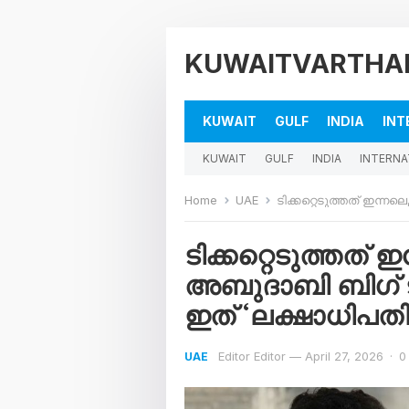
KUWAITVARTHA
KUWAIT
GULF
INDIA
INT
KUWAIT
GULF
INDIA
INTERNA
Home
UAE
ടിക്കറ്റെടുത്തത് ഇന്നലെ, ഭാഗ്യം 
ടിക്കറ്റെടുത്തത് 
അബുദാബി ബിഗ് ടിക
ഇത് ‘ലക്ഷാധിപത
Editor Editor
—
April 27, 2026
·
0
UAE