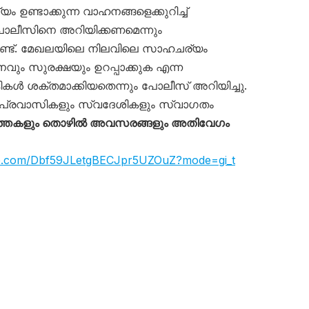
ം ഉണ്ടാക്കുന്ന വാഹനങ്ങളെക്കുറിച്ച്
ലീസിനെ അറിയിക്കണമെന്നും
്ടുണ്ട്. മേഖലയിലെ നിലവിലെ സാഹചര്യം
വും സുരക്ഷയും ഉറപ്പാക്കുക എന്ന
ൾ ശക്തമാക്കിയതെന്നും പോലീസ് അറിയിച്ചു.
പ്രവാസികളും സ്വദേശികളും സ്വാഗതം
്തകളും തൊഴിൽ അവസരങ്ങളും അതിവേഗം
app.com/Dbf59JLetgBECJpr5UZOuZ?mode=gi_t