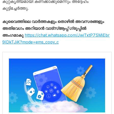
കുറ്റകൃത്യമായി കണക്കാക്കുമെന്നും അദ്ദേഹം
കൂട്ടിച്ചേർത്തു.
കുവൈത്തിലെ വാർത്തകളും തൊഴിൽ അവസരങ്ങളും
അതിവേഗം അറിയാൻ വാട്സ്ആപ്പ് ഗ്രൂപ്പിൽ
അംഗമാകൂ
https://chat.whatsapp.com/JwjTxtP7SMiEbr
9IDkTJiK?mode=ems_copy_c