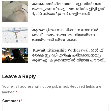
കുവൈത്ത് വിമാനത്താവളത്തിൽ വൻ
മയക്കുമരുന്ന് വേട്ട; ലഗേജിൽ ഒളിപ്പിച്ചത്
4,255 ക്യാപ്റ്റഗൺ ഗുളികകൾ!
കുവൈറ്റിലെ ഈ പ്രധാന റോഡിൽ
ഒരാഴ്ചത്തെ ഗതാഗത നിയന്ത്രണം;
യാത്രക്കാർ ശ്രദ്ധിക്കുക
Kuwait Citizenship Withdrawal; ഗൾഫ്
രേഖകളും ഡിഎൻഎ പരിശോധനയും
തുണച്ചു; കുവൈത്തിൽ വ്യാജ പൗരത്വം
നേടിയ 344 പേർ പുറത്ത്
Leave a Reply
Your email address will not be published.
Required fields are
marked
*
Comment
*