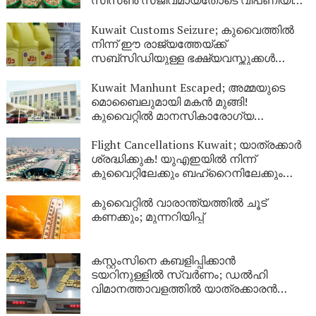
സീസൺ സജീവമായതോടെ വിപണിയിൽ
വൻ തിരക്ക്
Kuwait Customs Seizure; കുവൈത്തിൽ
നിന്ന് ഈ രാജ്യത്തേയ്ക്ക്
സബ്സിഡിയുള്ള ഭക്ഷ്യവസ്തുക്കൾ
കടത്താനുള്ള ശ്രമം തടഞ്ഞു
Kuwait Manhunt Escaped; അമ്മയുടെ
മൊബൈലുമായി മകൻ മുങ്ങി!
കുവൈറ്റിൽ മാനസികാരോഗ്യ
കേന്ദ്രത്തിൽ നിന്ന് ചാടിപ്പോയ
യുവാവിനായി പോലീസ് തിരച്ചിൽ
Flight Cancellations Kuwait; യാത്രക്കാർ
ശ്രദ്ധിക്കുക! യുഎഇയിൽ നിന്ന്
കുവൈറ്റിലേക്കും ബഹ്‌റൈനിലേക്കും
വിമാനങ്ങൾ റദ്ദാക്കി; പുതിയ വിവരങ്ങൾ
ഇങ്ങനെ
കുവൈറ്റിൽ വാരാന്ത്യത്തിൽ ചൂട്
കണക്കും; മുന്നറിയിപ്പ്
കസ്റ്റംസിനെ കബളിപ്പിക്കാൻ
ടയറിനുള്ളിൽ സ്വർണം; ഡൽഹി
വിമാനത്താവളത്തിൽ യാത്രക്കാരൻ
പിടിയിൽ