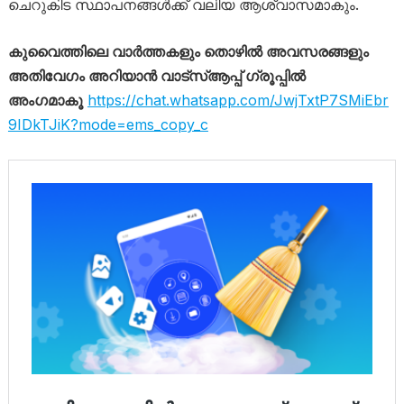
ചെറുകിട സ്ഥാപനങ്ങൾക്ക് വലിയ ആശ്വാസമാകും.
കുവൈത്തിലെ വാർത്തകളും തൊഴിൽ അവസരങ്ങളും
അതിവേഗം അറിയാൻ വാട്സ്ആപ്പ് ഗ്രൂപ്പിൽ
അംഗമാകൂ
https://chat.whatsapp.com/JwjTxtP7SMiEbr
9IDkTJiK?mode=ems_copy_c